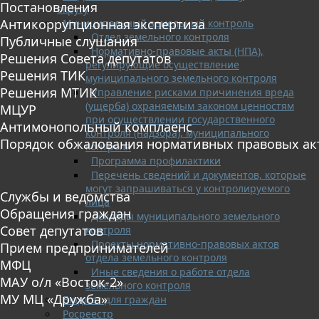
Постановления
округу
Антикоррупционная экспертиза
Муниципальный земельный контроль
Отдел земельного контроля
Публичные слушания
Нормативно-правовые акты (НПА),
Решения Совета депутатов
регулирующие осуществление
Решения ТИК
муниципального земельного контроля
Решения МТИК
Управление рисками причинения вреда
(ущерба) охраняемым законом ценностям
МЦУР
при осуществлении государственного
Антимонопольный комплаенс
контроля (надзора), муниципального
Порядок обжалования нормативных правовых ак
контроля
Программа профилактики
Перечень сведений и документов, которые
могут запрашиваться у контролируемого
Службы и ведомства
лица
Обращения граждан
Доклады муниципального земельного
Совет депутатов
контроля
Проекты нормативно-правовых актов
Прием предпринимателей
отдела земельного контроля
МФЦ
Иные сведения о работе отдела
МАУ о/л «Восток-2»
земельного контроля
МУ МЦ «Дружба»
Бюджет для граждан
Росреестр