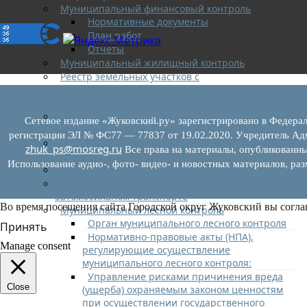
Муниципальный финансовый контроль
Нормативные документы
План работ
Отчеты
Муниципальный жилищный контроль
Реестр земельных участков с
неоформленными объектами недвижимого
имущества
Перечень объектов недвижимого
Сетевое издание «Жуковский.ру» зарегистрировано в Федерал
имущества г.о. Жуковский
регистрации ЭЛ № ФС77 — 77837 от 19.02.2020. Учредитель Адм
Списки кандидатов в присяжные
zhuk_ps@mosreg.ru
Все права на материалы, опубликованны
заседатели
Использование аудио-, фото- видео- и новостных материалов, ра
Служба судебных приставов
Муниципальный контроль на
автомобильном транспорте
Во время посещения сайта Городской округ Жуковский вы согла
Муниципальный лесной контроль
Орган муниципального лесного контроля
Принять
Нормативно-правовые акты (НПА),
Manage consent
регулирующие осуществление
муниципального лесного контроля:
Управление рисками причинения вреда
Close
(ущерба) охраняемым законом ценностям
при осуществлении государственного