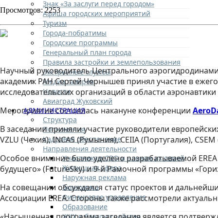
Знак «За заслуги перед городом»
Просмотров: 2253
Афиша городских мероприятий
Туризм
Города-побратимы
Городские программы
Генеральный план города
Правила застройки и землепользования
Научный руководитель Центрального аэрогидродинамиче
Экстренные службы
академик РАН Сергей Чернышев принял участие в ежег
Медиа галерея
Новости
исследовательских организаций в области аэронавтики (A
Авиаград Жуковский
Мероприятие состоялась накануне конференции
AeroD
АДМИНИСТРАЦИЯ
Структура
В заседании приняли участие руководители европейских
Полномочия
Кадровое обеспечение
VZLU (Чехия), INCAS (Румыния), CEIIA (Португалия), CSEM
Направления деятельности
Особое внимание было уделено разрабатываемой EREA 
Участникам СВО и членам их семей
Жилищная сфера
будущего» (FutureSky) и 9-й Рамочной программы «Гори
Наружная реклама
На совещании обсуждался статус проектов и дальнейши
Экономика
Финансовое управление
Ассоциации EREA. Стороны также рассмотрели актуаль
Образование
«Насыщенная программа заседания является подтвержд
ЖКХ и благоустройство