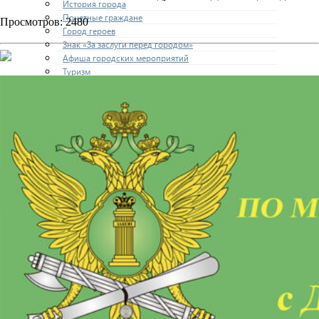
История города
Почетные граждане
Просмотров: 2480
Город героев
Знак «За заслуги перед городом»
Афиша городских мероприятий
Туризм
Города-побратимы
Городские программы
Генеральный план города
Правила застройки и землепользования
Экстренные службы
Медиа галерея
Новости
Авиаград Жуковский
АДМИНИСТРАЦИЯ
Структура
Полномочия
Кадровое обеспечение
Направления деятельности
Участникам СВО и членам их семей
Жилищная сфера
Наружная реклама
Экономика
Финансовое управление