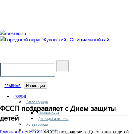
Городской округ Жуковский
Официальный сайт
ГЛАВНАЯ
Навигация
ГОРОД
Глава города
ФССП поздравляет с Днем защиты
Биография
Полномочия
детей
Доклады и отчеты
Устав города
Символика города
Главная
новости
»
» ФССП поздравляет с Днем защиты детей