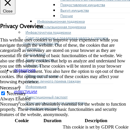
Предоставление имущества
Выкуп имущества
Close
Прочие
Информационная поддержка
Privacy Overview
Консультационная поддержка
Инфраструктура поддержки
Совет по развитию и поддержке малого и среднего
This website uses cookies to improve your experience while you
предпринимательства
navigate through the website. Out of these, the cookies that are
Контакты
categorized as necessary are stored on your browser as they are
Книга жалоб
essential for the working of basic functionalities of the website. We
Законодательство
also use third-party cookies that help us analyze and understand how
Конкурсы
you use this website. These cookies will be stored in your browser
ОБРАЩЕНИЯ
only with your consent. You also have the option to opt-out of these
Обращения граждан
cookies. But opting out of some of these cookies may affect your
Графики личного приема граждан
browsing experience.
Информация
Necessary
ИНВЕСТИЦИИ
Necessary
Инвестиционный паспорт
Always Enabled
Муниципально-частное партнерство
Necessary cookies are absolutely essential for the website to function
Новости инвестиций
properly. These cookies ensure basic functionalities and security
features of the website, anonymously.
Cookie
Duration
Description
This cookie is set by GDPR Cookie