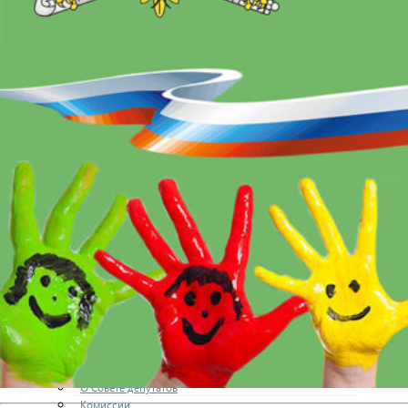
Образование
ЖКХ и благоустройство
Безопасность
Здравоохранение
Социальная политика
Транспортное обслуживание
Технологические схемы
Потребительский рынок
Физическая культура и спорт
Культура
Молодежная политика
Комиссия по делам несовершеннолетних и защите их
прав
Оценка регулирующего воздействия
Градостроительная деятельность
Дорожная деятельность
Архивное дело
Муниципальные учреждения
Контакты
СОВЕТ ДЕПУТАТОВ
Структура
Депутаты
О Совете депутатов
Комиссии