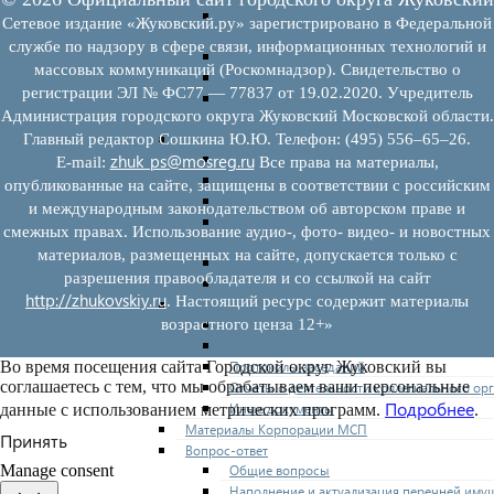
Нормативные правовые акты по утвержде
Сетевое издание «Жуковский.ру» зарегистрировано в Федеральной
перечней
службе по надзору в сфере связи, информационных технологий и
Административные регламенты
массовых коммуникаций (Роскомнадзор). Свидетельство о
Программы по развитию МСП
регистрации ЭЛ № ФС77 — 77837 от 19.02.2020. Учредитель
Нормативные правовые акты по антикриз
Администрация городского округа Жуковский Московской области.
мерам поддержки субъектов МСП
Имущество для бизнеса
Главный редактор Сошкина Ю.Ю. Телефон: (495) 556–65–26.
Перечень имущества для МСП
zhuk_ps@mosreg.ru
E‑mail:
Все права на материалы,
Паспорта объектов, включенных в перечн
опубликованные на сайте, защищены в соответствии с российским
Информация о льготах
и международным законодательством об авторском праве и
Сведения о коммерческой недвижимости,
смежных правах. Использование аудио-, фото- видео- и новостных
предлагаемой бизнесу
материалов, размещенных на сайте, допускается только с
Сведения о проводимых торгах
разрешения правообладателя и со ссылкой на сайт
Инвестиционная карта Московской област
http://zhukovskiy.ru
. Настоящий ресурс содержит материалы
Коллегиальный орган
Регламентирующие документы
возрастного ценза 12+»
График заседаний
Протоколы заседаний
Во время посещения сайта Городской округ Жуковский вы
соглашаетесь с тем, что мы обрабатываем ваши персональные
Отчеты о деятельности коллегиального ор
Подробнее
Иные документы
данные с использованием метрических программ.
.
Материалы Корпорации МСП
Принять
Вопрос-ответ
Общие вопросы
Manage consent
Наполнение и актуализация перечней иму