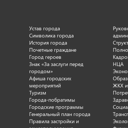
Устав города
Руков
Символика города
админ
История города
Струк
Почетные граждане
Полно
Город героев
Кадро
Знак «За заслуги перед
НЦА
городом»
Эконо
Афиша городских
Образ
мероприятий
ЖКХ и
Туризм
Потре
Города-побратимы
Здрав
Городские программы
Социа
Генеральный план города
Транс
Правила застройки и
Эколо