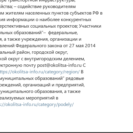
ства; – содействие руководителям
м жителям населенных пунктов субъектов РФ в
ция информации о наиболее конкурентных
ерспективных социальных проектов; Участники
льных образований”– федеральные,
, а также учреждения, организации и
влений Федерального закона от 27 мая 2014
альный район, городской округ,
кой округ с внутригородским делением,
тронную почту post@okolitsa-info.ru С
ttps://okolitsa-info.ru/category/region/
В
 муниципальных образований” рядовые
реждений, организаций и предприятий,
муниципального образования, а также
реализуемых мероприятий в
s://okolitsa-info.ru/category/podely/