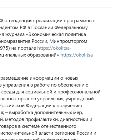
РФ о тенденциях реализации программных
зидентом РФ в Послании Федеральному
ия журнала «Экономическая политика
кономразвития России, Минпромторгом
975) на портале
https://okolitsa-
иципальных образований»
https://okolitsa-
– размещение информации о новых
 управления в работе по обеспечению
ой среды для социальной и профессиональной
твенных органов управления, учреждений,
 Российской Федерации к получению
я; – выработка дополнительных мер,
, методов профилактики, диагностики и
товаров в системе отечественного
 исполнительной власти регионов России и
ере транспортной инфраструктуры,