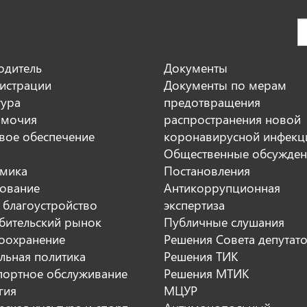
одитель
Документы
истрации
Документы по мерам
тура
предотвращения
мочия
распространения новой
вое обеспечение
коронавирусной инфекц
Общественные обсужден
мика
Постановления
ование
Антикоррупционная
 благоустройство
экспертиза
бительский рынок
Публичные слушания
оохранение
Решения Совета депутат
льная политика
Решения ТИК
портное обслуживание
Решения МТИК
гия
МЦУР