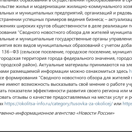
ельстве жилья и модернизации жилищно-коммунального хозяй
альных и муниципальных предприятий, организаций и рядовы
странении успешных примеров ведения бизнеса; – актуализа
жениях широких кругов общественности в деле реализации п
ования “Сводного новостного обзора для жителей муниципа
альные и муниципальные государственные органы управления
иятия всех видов муниципальных образований с учетом доба
 136−ФЗ (сельское поселение, городское поселение, муницип
городская территория города федерального значения, городс
городской район). Актуальные материалы принимаются на элек
ами размещаемой информации можно ознакомиться здесь
h
се формирования “Сводного новостного обзора для жителей
не имеют возможность высказывать своё мнение о работе уч
ать показатели эффективности развития своего региона или 
овать отзывы о качестве предоставляемых на местах услуг и 
ах
https://okolitsa-info.ru/category/tusovka-za-okolicej/
или
http
венно-информационное агентство «Новости России»