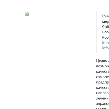
Рук
мер
Соб
Рос
Рос
info
info
Целями
возмож
качест
саморе
предпр
качест
направ
лечени
здраво
муници