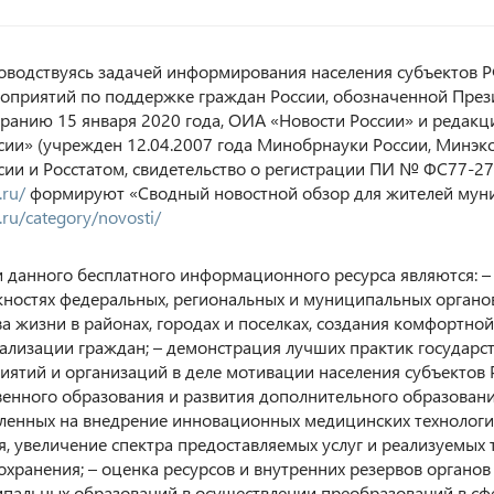
оводствуясь задачей информирования населения субъектов 
оприятий по поддержке граждан России, обозначенной Пре
ранию 15 января 2020 года, ОИА «Новости России» и редакц
сии» (учрежден 12.04.2007 года Минобрнауки России, Минэ
сии и Росстатом, свидетельство о регистрации ПИ № ФС77-27
.ru/
формируют «Сводный новостной обзор для жителей мун
.ru/category/novosti/
 данного бесплатного информационного ресурса являются: 
ностях федеральных, региональных и муниципальных органов
ва жизни в районах, городах и поселках, создания комфортн
ализации граждан; – демонстрация лучших практик государс
иятий и организаций в деле мотивации населения субъектов
венного образования и развития дополнительного образовани
ленных на внедрение инновационных медицинских технологий
я, увеличение спектра предоставляемых услуг и реализуемых 
охранения; – оценка ресурсов и внутренних резервов органов
пальных образований в осуществлении преобразований в сф