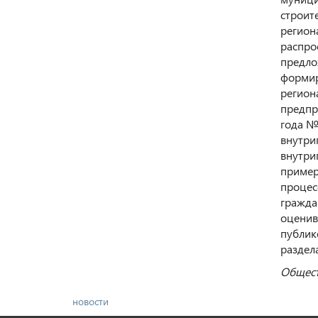
строит
регион
распро
предло
формир
регион
предпр
года №
внутри
внутри
пример
процес
гражда
оценив
публик
раздел
Общест
новости