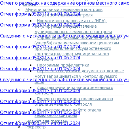
Отчет о расходах на содержание органов местного сам
округу
Муниципальный земельный контроль
Отчет форма 0503117 на 01.09.2024
Отдел земельного контроля
Нормативно-правовые акты (НПА),
Отчет форма 0503117 на 01.08.2024
регулирующие осуществление
муниципального земельного контроля
Сведения о численности работников муниципальных учре
Управление рисками причинения вреда
(ущерба) охраняемым законом ценностям
Отчет форма 0503117 на 01.07.2024
при осуществлении государственного
контроля (надзора), муниципального
Отчет форма 0503117 на 01.06.2024
контроля
Программа профилактики
Отчет форма 0503117 на 01.05.2024
Перечень сведений и документов, которые
могут запрашиваться у контролируемого
Сведение о численности работников муниципальных учреж
лица
Доклады муниципального земельного
Отчет форма 0503117 на 01.04.2024
контроля
Проекты нормативно-правовых актов
Отчет форма 0503117 на 01.03.2024
отдела земельного контроля
Иные сведения о работе отдела
Отчет форма 0503117 на 01.02.2024
земельного контроля
Бюджет для граждан
Отчет форма 0503117 на 01.01.2024
Росреестр