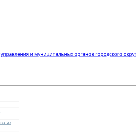
оуправления и муниципальных органов городского округ
я
ва из