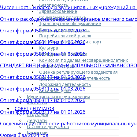
Безопасность
Численность и расходы муниципальных учреждений на 0
Здравоохранение
Социальная политика
Отчет о расходах на содержание органов местного сам
Транспортное обслуживание
Технологические схемы
Отчет форма 0503117 на 01.07.2026
Потребительский рынок
Физическая культура и спорт
Отчет форма 0503117 на 01.06.2026
Культура
Отчет форма 0503117 на 01.05.2026
Молодежная политика
Комиссия по делам несовершеннолетних
СТАНДАРТ ВНЕШНЕГО МУНИЦИПАЛЬНОГО ФИНАНСОВО
и защите их прав
Оценка регулирующего воздействия
Отчет форма 0503117 на 01.04.2026
Градостроительная деятельность
Дорожная деятельность
Отчет форма 0503117 на 01.03.2026
Архивное дело
Муниципальные учреждения
Отчет форма 0503117 на 01.02.2026
Контакты
СОВЕТ ДЕПУТАТОВ
Отчет форма 0503117 на 01.01.2026
Структура
Депутаты
Сведения о численности работников муниципальных учре
О Совете депутатов
Комиссии
Форма 3 за 2024 год