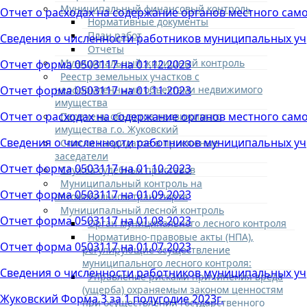
Муниципальный финансовый контроль
Отчет о расходах на содержание органов местного сам
Нормативные документы
План работ
Сведения о численности работников муниципальных учре
Отчеты
Муниципальный жилищный контроль
Отчет форма 0503117 на 01.12.2023
Реестр земельных участков с
неоформленными объектами недвижимого
Отчет форма 0503117 на 01.11.2023
имущества
Отчет о расходах на содержание органов местного сам
Перечень объектов недвижимого
имущества г.о. Жуковский
Сведения о численности работников муниципальных учре
Списки кандидатов в присяжные
заседатели
Отчет форма 0503117 на 01.10.2023
Служба судебных приставов
Муниципальный контроль на
Отчет форма 0503117 на 01.09.2023
автомобильном транспорте
Муниципальный лесной контроль
Отчет форма 0503117 на 01.08.2023
Орган муниципального лесного контроля
Нормативно-правовые акты (НПА),
Отчет форма 0503117 на 01.07.2023
регулирующие осуществление
муниципального лесного контроля:
Сведения о численности работников муниципальных учре
Управление рисками причинения вреда
(ущерба) охраняемым законом ценностям
Жуковский Форма 3 за 1 полугодие 2023г.
при осуществлении государственного