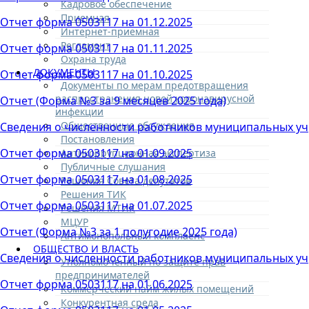
Кадровое обеспечение
Приемная
Отчет форма 0503117 на 01.12.2025
Интернет-приемная
Регламент
Отчет форма 0503117 на 01.11.2025
Охрана труда
ДОКУМЕНТЫ
Отчет форма 0503117 на 01.10.2025
Документы по мерам предотвращения
распространения новой коронавирусной
Отчет (Форма №3 за 9 месяцев 2025 года)
инфекции
Общественные обсуждения
Сведения о численности работников муниципальных учре
Постановления
Отчет форма 0503117 на 01.09.2025
Антикоррупционная экспертиза
Публичные слушания
Отчет форма 0503117 на 01.08.2025
Решения Совета депутатов
Решения ТИК
Отчет форма 0503117 на 01.07.2025
Решения МТИК
МЦУР
Отчет (Форма №3 за 1 полугодие 2025 года)
Антимонопольный комплаенс
ОБЩЕСТВО И ВЛАСТЬ
Сведения о численности работников муниципальных учре
Уполномоченный по защите прав
предпринимателей
Отчет форма 0503117 на 01.06.2025
Коммерческий найм жилых помещений
Конкурентная среда