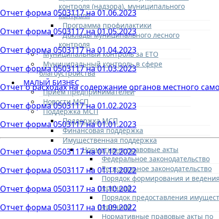
контроля (надзора), муниципального
Отчет форма 0503117 на 01.06.2023
контроля
Программа профилактики
Отчет форма 0503117 на 01.05.2023
Доклады муниципального лесного
контроля
Отчет форма 0503117 на 01.04.2023
Муниципальный контроль за ЕТО
Муниципальный контроль в сфере
Отчет форма 0503117 на 01.03.2023
благоустройства
МАЛЫЙ БИЗНЕС
Отчет о расходах на содержание органов местного сам
Прием предпринимателей
Новости МСП
Отчет форма 0503117 на 01.02.2023
Поддержка МСП
Поддержка МСП
Отчет форма 0503117 на 01.01.2023
Финансовая поддержка
Имущественная поддержка
Нормативно-правовые акты
Отчет форма 0503117 на 01.12.2022
Федеральное законодательство
Региональное законодательство
Отчет форма 0503117 на 01.11.2022
Порядок формирования и ведени
перечней
Отчет форма 0503117 на 01.10.2022
Порядок предоставления имущест
перечней
Отчет форма 0503117 на 01.09.2022
Нормативные правовые акты по