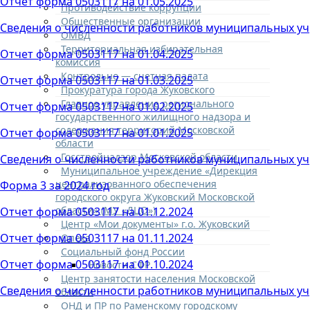
Отчет форма 0503117 на 01.05.2025
Противодействие коррупции
Общественные организации
Сведения о численности работников муниципальных учре
ОМВД
Территориальная избирательная
Отчет форма 0503117 на 01.04.2025
комиссия
Контрольно — счетная палата
Отчет форма 0503117 на 01.03.2025
Прокуратура города Жуковского
Главное управление регионального
Отчет форма 0503117 на 01.02.2025
государственного жилищного надзора и
содержания территорий Московской
Отчет форма 0503117 на 01.01.2025
области
Госстройнадзор Московской области
Сведения о численности работников муниципальных учре
Муниципальное учреждение «Дирекция
централизованного обеспечения
Форма 3 за 2024 год
городского округа Жуковский Московской
области» (МУ «ДЦО»)
Отчет форма 0503117 на 01.12.2024
Центр «Мои документы» г.о. Жуковский
Отчет форма 0503117 на 01.11.2024
Опека
Социальный фонд России
Отчет форма 0503117 на 01.10.2024
Новости СФР
Центр занятости населения Московской
Сведения о численности работников муниципальных учре
области
ОНД и ПР по Раменскому городскому