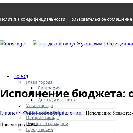
Политика конфиденциальности
Пользовательское соглашение
|
ГОРОД
Глава города
Биография
Исполнение бюджета: 
Полномочия
Доклады и отчеты
Устав города
Символика города
Главная
Финансовое управление
»
» Исполнение бюджета: 
История города
Почетные граждане
Просмотров: 4094
Город героев