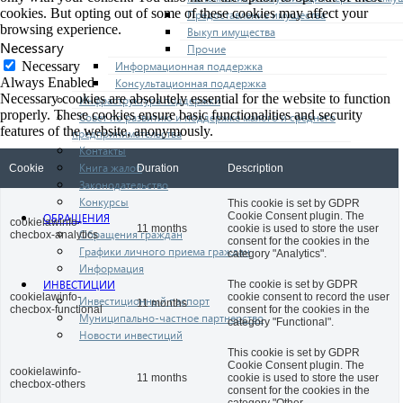
cookies. But opting out of some of these cookies may affect your
Предоставление имущества
browsing experience.
Выкуп имущества
Necessary
Прочие
Информационная поддержка
Necessary
Always Enabled
Консультационная поддержка
Necessary cookies are absolutely essential for the website to function
Инфраструктура поддержки
properly. These cookies ensure basic functionalities and security
Совет по развитию и поддержке малого и среднего
features of the website, anonymously.
предпринимательства
Контакты
Книга жалоб
Cookie
Duration
Description
Законодательство
Конкурсы
This cookie is set by GDPR
Cookie Consent plugin. The
ОБРАЩЕНИЯ
cookielawinfo-
11 months
cookie is used to store the user
Обращения граждан
checbox-analytics
consent for the cookies in the
Графики личного приема граждан
category "Analytics".
Информация
ИНВЕСТИЦИИ
The cookie is set by GDPR
cookielawinfo-
cookie consent to record the user
Инвестиционный паспорт
11 months
checbox-functional
consent for the cookies in the
Муниципально-частное партнерство
category "Functional".
Новости инвестиций
This cookie is set by GDPR
Cookie Consent plugin. The
cookielawinfo-
11 months
cookie is used to store the user
checbox-others
consent for the cookies in the