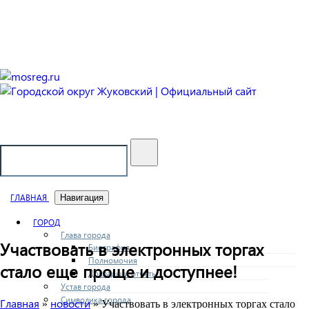
Городской округ Жуковский
Официальный сайт
ГЛАВНАЯ
Навигация
ГОРОД
Глава города
Участвовать в электронных торгах
Биография
Полномочия
стало еще проще и доступнее!
Доклады и отчеты
Устав города
Символика города
Главная
новости
»
» Участвовать в электронных торгах стало