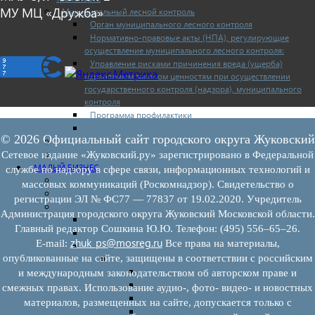
МУ МЦ «Дружба»
Муниципальный лесной контроль
Орган муниципального лесного контроля
Нормативно-правовые акты (НПА), регулирующие
осуществление муниципального лесного контроля:
Управление рисками причинения вреда (ущерба)
охраняемым законом ценностям при осуществлении
государственного контроля (надзора), муниципального
контроля
Программа профилактики
Доклады муниципального лесного контроля
© 2026 Официальный сайт городского округа Жуковский
Муниципальный контроль за ЕТО
Муниципальный контроль в сфере благоустройства
Сетевое издание «Жуковский.ру» зарегистрировано в Федеральной
МАЛЫЙ БИЗНЕС
службе по надзору в сфере связи, информационных технологий и
Прием предпринимателей
массовых коммуникаций (Роскомнадзор). Свидетельство о
Новости МСП
регистрации ЭЛ № ФС77 — 77837 от 19.02.2020. Учредитель
Поддержка МСП
Администрация городского округа Жуковский Московской области.
Поддержка МСП
Главный редактор Сошкина Ю.Ю. Телефон: (495) 556–65–26.
Финансовая поддержка
zhuk_ps@mosreg.ru
E‑mail:
Все права на материалы,
Имущественная поддержка
опубликованные на сайте, защищены в соответствии с российским
Нормативно-правовые акты
Федеральное законодательство
и международным законодательством об авторском праве и
Региональное законодательство
смежных правах. Использование аудио-, фото- видео- и новостных
Порядок формирования и ведения перечн
материалов, размещенных на сайте, допускается только с
Порядок предоставления имущества из пе