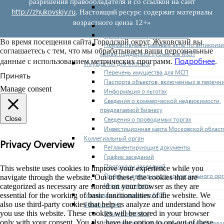
разрешения правообладателя и со ссылкой на сайт
Нормативные правовые акты по утвержде
http://zhukovskiy.ru
. Настоящий ресурс содержит материалы
перечней
возрастного ценза 12+»
Административные регламенты
Программы по развитию МСП
Во время посещения сайта Городской округ Жуковский вы
Нормативные правовые акты по антикриз
соглашаетесь с тем, что мы обрабатываем ваши персональные
мерам поддержки субъектов МСП
Подробнее
данные с использованием метрических программ.
.
Имущество для бизнеса
Перечень имущества для МСП
Принять
Паспорта объектов, включенных в перечн
Manage consent
Информация о льготах
Сведения о коммерческой недвижимости,
предлагаемой бизнесу
Сведения о проводимых торгах
Close
Инвестиционная карта Московской област
Коллегиальный орган
Privacy Overview
Регламентирующие документы
График заседаний
Протоколы заседаний
This website uses cookies to improve your experience while you
Отчеты о деятельности коллегиального ор
navigate through the website. Out of these, the cookies that are
Иные документы
categorized as necessary are stored on your browser as they are
Материалы Корпорации МСП
essential for the working of basic functionalities of the website. We
Вопрос-ответ
also use third-party cookies that help us analyze and understand how
Общие вопросы
you use this website. These cookies will be stored in your browser
only with your consent. You also have the option to opt-out of these
Наполнение и актуализация перечней иму