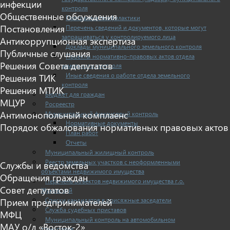
инфекции
контроля
Общественные обсуждения
Программа профилактики
Постановления
Перечень сведений и документов, которые могут
запрашиваться у контролируемого лица
Антикоррупционная экспертиза
Доклады муниципального земельного контроля
Публичные слушания
Проекты нормативно-правовых актов отдела
Решения Совета депутатов
земельного контроля
Иные сведения о работе отдела земельного
Решения ТИК
контроля
Решения МТИК
Бюджет для граждан
МЦУР
Росреестр
Антимонопольный комплаенс
Муниципальный финансовый контроль
Нормативные документы
Порядок обжалования нормативных правовых актов
План работ
Отчеты
Муниципальный жилищный контроль
Реестр земельных участков с неоформленными
Службы и ведомства
объектами недвижимого имущества
Обращения граждан
Перечень объектов недвижимого имущества г.о.
Совет депутатов
Жуковский
Списки кандидатов в присяжные заседатели
Прием предпринимателей
Служба судебных приставов
МФЦ
Муниципальный контроль на автомобильном
МАУ о/л «Восток-2»
транспорте