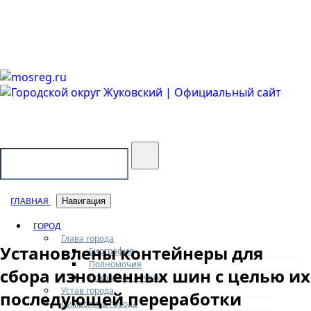
Городской округ Жуковский
Официальный сайт
ГЛАВНАЯ
Навигация
ГОРОД
Глава города
Установлены контейнеры для
Биография
Полномочия
сбора изношенных шин с целью их
Доклады и отчеты
Устав города
последующей переработки
Символика города