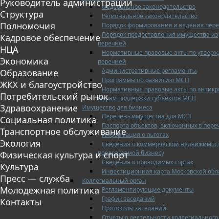
Руководитель администрации
Федеральное законодательство
Структура
Региональное законодательство
Полномочия
Порядок формирования и ведения пер
Порядок предоставления имущества из
Кадровое обеспечение
перечней
НЦА
Нормативные правовые акты по утвер
Экономика
перечней
Административные регламенты
Образование
Программы по развитию МСП
ЖКХ и благоустройство
Нормативные правовые акты по антик
Потребительский рынок
мерам поддержки субъектов МСП
Здравоохранение
Имущество для бизнеса
Перечень имущества для МСП
Социальная политика
Паспорта объектов, включенных в пере
Транспортное обслуживание
Информация о льготах
Экология
Сведения о коммерческой недвижимос
предлагаемой бизнесу
Физическая культура и спорт
Сведения о проводимых торгах
Культура
Инвестиционная карта Московской обл
Пресс — служба
Коллегиальный орган
Молодежная политика
Регламентирующие документы
График заседаний
Контакты
Протоколы заседаний
Отчеты о деятельности коллегиального