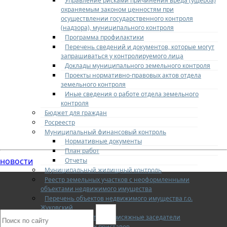
Управление рисками причинения вреда (ущерба)
охраняемым законом ценностям при
осуществлении государственного контроля
(надзора), муниципального контроля
Программа профилактики
Перечень сведений и документов, которые могут
запрашиваться у контролируемого лица
Доклады муниципального земельного контроля
Проекты нормативно-правовых актов отдела
земельного контроля
Иные сведения о работе отдела земельного
контроля
Бюджет для граждан
Росреестр
Муниципальный финансовый контроль
Нормативные документы
План работ
новости
Отчеты
Муниципальный жилищный контроль
Реестр земельных участков с неоформленными
объектами недвижимого имущества
Перечень объектов недвижимого имущества г.о.
Жуковский
Списки кандидатов в присяжные заседатели
Служба судебных приставов