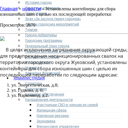
История города
Почетные граждане
Главная
новости
»
» Установлены контейнеры для сбора
Город героев
изношенных шин с целью их последующей переработки
Знак «За заслуги перед городом»
Афиша городских мероприятий
Просмотров: 2679
Туризм
Города-побратимы
Городские программы
Генеральный план города
В целях исключения загрязнения окружающей среды,
Правила застройки и землепользования
для предупреждения несанкционированных свалок на
Экстренные службы
территории городского округа Жуковский, установлены
Медиа галерея
Новости
контейнеры для сбора изношенных шин с целью их
Авиаград Жуковский
последующей переработки по следующим адресам:
АДМИНИСТРАЦИЯ
Структура
ул. Энергетическая, д.8;
Полномочия
ул. Гудкова, д. 6;
Кадровое обеспечение
ул. Наркомвод, д.2.
Направления деятельности
Участникам СВО и членам их семей
Жилищная сфера
Наружная реклама
Экономика
Финансовое управление