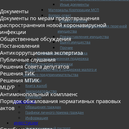
Иные документы
Материалы Корпорации МСП
Документы
Вопрос-ответ
Документы по мерам предотвращения
Общие вопросы
распространения новой коронавирусной
Наполнение и актуализация перечней
инфекции
имущества
Предоставление имущества
Общественные обсуждения
Выкуп имущества
Постановления
Прочие
Антикоррупционная экспертиза
Информационная поддержка
Консультационная поддержка
Публичные слушания
Инфраструктура поддержки
Решения Совета депутатов
Совет по развитию и поддержке малого и
Решения ТИК
среднего предпринимательства
Решения МТИК
Контакты
Книга жалоб
МЦУР
Законодательство
Антимонопольный комплаенс
Конкурсы
Порядок обжалования нормативных правовых
ОБРАЩЕНИЯ
Обращения граждан
актов
Графики личного приема граждан
Информация
ИНВЕСТИЦИИ
Инвестиционный паспорт