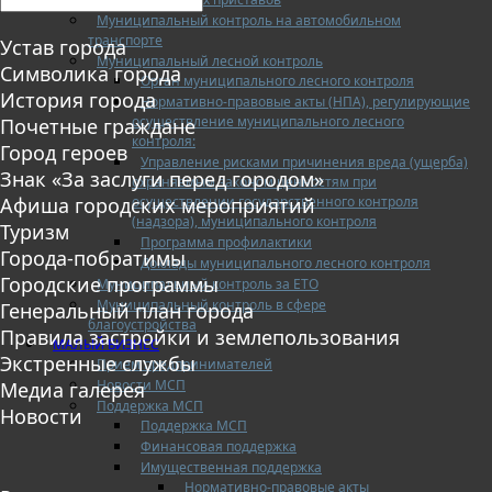
Муниципальный контроль на автомобильном
транспорте
Устав города
Муниципальный лесной контроль
Символика города
Орган муниципального лесного контроля
История города
Нормативно-правовые акты (НПА), регулирующие
осуществление муниципального лесного
Почетные граждане
контроля:
Город героев
Управление рисками причинения вреда (ущерба)
Знак «За заслуги перед городом»
охраняемым законом ценностям при
осуществлении государственного контроля
Афиша городских мероприятий
(надзора), муниципального контроля
Туризм
Программа профилактики
Города-побратимы
Доклады муниципального лесного контроля
Городские программы
Муниципальный контроль за ЕТО
Муниципальный контроль в сфере
Генеральный план города
благоустройства
Правила застройки и землепользования
МАЛЫЙ БИЗНЕС
Экстренные службы
Прием предпринимателей
Новости МСП
Медиа галерея
Поддержка МСП
Новости
Поддержка МСП
Финансовая поддержка
Имущественная поддержка
Нормативно-правовые акты