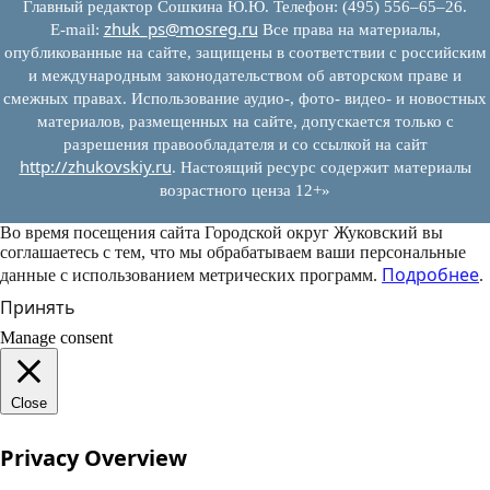
Главный редактор Сошкина Ю.Ю. Телефон: (495) 556–65–26.
zhuk_ps@mosreg.ru
E‑mail:
Все права на материалы,
опубликованные на сайте, защищены в соответствии с российским
и международным законодательством об авторском праве и
смежных правах. Использование аудио-, фото- видео- и новостных
материалов, размещенных на сайте, допускается только с
разрешения правообладателя и со ссылкой на сайт
http://zhukovskiy.ru
. Настоящий ресурс содержит материалы
возрастного ценза 12+»
Во время посещения сайта Городской округ Жуковский вы
соглашаетесь с тем, что мы обрабатываем ваши персональные
Подробнее
данные с использованием метрических программ.
.
Принять
Manage consent
Close
Privacy Overview