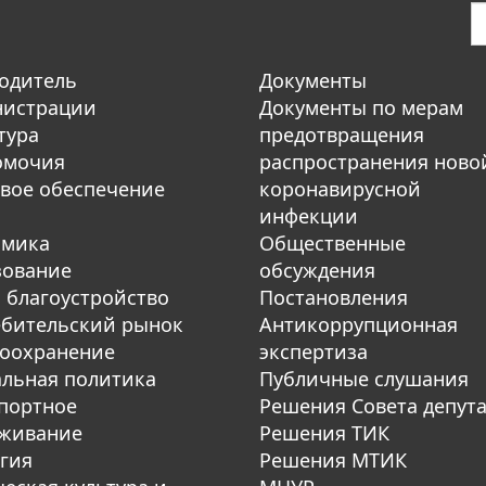
одитель
Документы
нистрации
Документы по мерам
тура
предотвращения
омочия
распространения ново
вое обеспечение
коронавирусной
инфекции
омика
Общественные
зование
обсуждения
 благоустройство
Постановления
бительский рынок
Антикоррупционная
оохранение
экспертиза
льная политика
Публичные слушания
портное
Решения Совета депут
уживание
Решения ТИК
гия
Решения МТИК