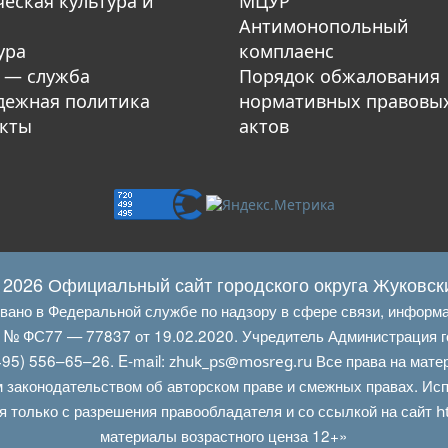
еская культура и
МЦУР
Антимонопольный
ура
комплаенс
 — служба
Порядок обжалования
ежная политика
нормативных правовы
кты
актов
 2026 Официальный сайт городского округа Жуковск
овано в Федеральной службе по надзору в сфере связи, информ
Л № ФС77 — 77837 от 19.02.2020. Учредитель Администрация г
95) 556–65–26. E‑mail:
Все права на мате
zhuk_ps@mosreg.ru
 законодательством об авторском праве и смежных правах. Испо
я только с разрешения правообладателя и со ссылкой на сайт
h
материалы возрастного ценза 12+»