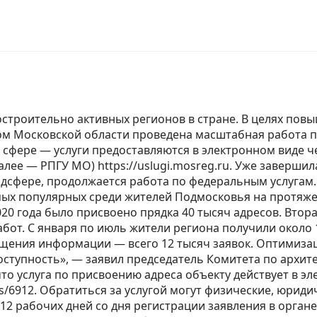
остроительно активных регионов в стране. В целях по
ом Московской области проведена масштабная работа п
 сфере — услуги предоставляются в электронном виде 
алее — РПГУ МО) https://uslugi.mosreg.ru. Уже заверши
адсфере, продолжается работа по федеральным услугам.
мых популярных среди жителей Подмосковья на протяжен
20 года было присвоено прядка 40 тысяч адресов. Втор
бот. С января по июль жители региона получили около 1
мещения информации — всего 12 тысяч заявок. Оптимиза
доступность», — заявил председатель Комитета по архит
то услуга по присвоению адреса объекту действует в э
ices/6912. Обратиться за услугой могут физические, юри
12 рабочих дней со дня регистрации заявления в органе