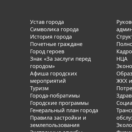
Устав города
Руков
Символика города
адми
История города
Струк
Почетные граждане
Полн
Город героев
Кадро
Знак «За заслуги перед
НЦА
городом»
Экон
Афиша городских
Обра
мероприятий
ЖКХ и
Туризм
Потре
Города-побратимы
Здрав
Городские программы
Социа
Генеральный план города
Транс
Правила застройки и
обсл
землепользования
Эколо