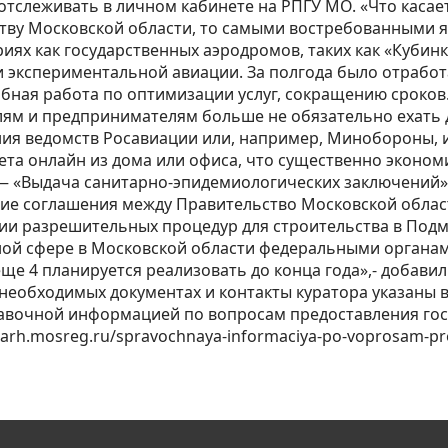
тслеживать в личном кабинете на РПГУ МО. «Что касает
ству Московской области, то самыми востребованными я
ях как государственных аэродромов, таких как «Кубинка
и экспериментальной авиации. За полгода было отработа
ная работа по оптимизации услуг, сокращению сроков.
ям и предпринимателям больше не обязательно ехать 
ия ведомств Росавиации или, например, Минобороны, и 
та онлайн из дома или офиса, что существенно экономи
— «Выдача санитарно-эпидемиологических заключений».
ение соглашения между Правительство Московской обла
ии разрешительных процедур для строительства в Под
ьной сфере в Московской области федеральными органам
 еще 4 планируется реализовать до конца года»,- добав
 необходимых документах и контакты куратора указаны 
справочной информацией по вопросам предоставления го
rh.mosreg.ru/spravochnaya-informaciya-po-voprosam-pre