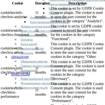
Cookie
Duration
Description
Предоставление имущества
This cookie is set by GDPR Cookie
Выкуп имущества
cookielawinfo-
11
Consent plugin. The cookie is used
Прочие
checbox-analytics
months
to store the user consent for the
Информационная поддержка
cookies in the category "Analytics".
Консультационная поддержка
The cookie is set by GDPR cookie
Инфраструктура поддержки
cookielawinfo-
11
consent to record the user consent
Совет по развитию и поддержке малого и среднего
checbox-functional
months
for the cookies in the category
предпринимательства
"Functional".
Контакты
This cookie is set by GDPR Cookie
Книга жалоб
cookielawinfo-
11
Consent plugin. The cookie is used
Законодательство
checbox-others
months
to store the user consent for the
Конкурсы
cookies in the category "Other.
ОБРАЩЕНИЯ
Обращения граждан
This cookie is set by GDPR Cookie
Графики личного приема граждан
Consent plugin. The cookies is used
cookielawinfo-
11
to store the user consent for the
Информация
checkbox-necessary
months
cookies in the category
ИНВЕСТИЦИИ
"Necessary".
Инвестиционный паспорт
Муниципально-частное партнерство
This cookie is set by GDPR Cookie
Новости инвестиций
cookielawinfo-
Consent plugin. The cookie is used
11
checkbox-
to store the user consent for the
months
performance
cookies in the category
"Performance".