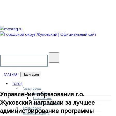
Городской округ Жуковский
Официальный сайт
ГЛАВНАЯ
Навигация
ГОРОД
Глава города
Управление образования г.о.
Биография
Полномочия
Жуковский наградили за лучшее
Доклады и отчеты
Устав города
администрирование программы
Символика города