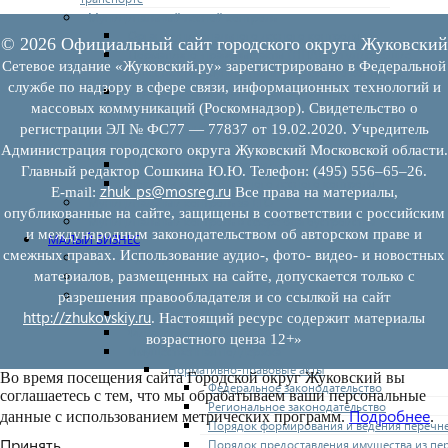
Муниципальный лесной контроль
Орган муниципального лесного контроля
© 2026 Официальный сайт городского округа Жуковский
Нормативно-правовые акты (НПА), регулирующие
Сетевое издание «Жуковский.ру» зарегистрировано в Федеральной
осуществление муниципального лесного контроля:
службе по надзору в сфере связи, информационных технологий и
Управление рисками причинения вреда (ущерба)
массовых коммуникаций (Роскомнадзор). Свидетельство о
охраняемым законом ценностям при осуществлении
государственного контроля (надзора), муниципального
регистрации ЭЛ № ФС77 — 77837 от 19.02.2020. Учредитель
контроля
Администрация городского округа Жуковский Московской области.
Программа профилактики
Главный редактор Сошкина Ю.Ю. Телефон: (495) 556–65–26.
Доклады муниципального лесного контроля
zhuk_ps@mosreg.ru
E‑mail:
Все права на материалы,
Муниципальный контроль за ЕТО
опубликованные на сайте, защищены в соответствии с российским
Муниципальный контроль в сфере благоустройства
и международным законодательством об авторском праве и
МАЛЫЙ БИЗНЕС
смежных правах. Использование аудио-, фото- видео- и новостных
Прием предпринимателей
материалов, размещенных на сайте, допускается только с
Новости МСП
Поддержка МСП
разрешения правообладателя и со ссылкой на сайт
Поддержка МСП
http://zhukovskiy.ru
. Настоящий ресурс содержит материалы
Финансовая поддержка
возрастного ценза 12+»
Имущественная поддержка
Нормативно-правовые акты
Во время посещения сайта Городской округ Жуковский вы
Федеральное законодательство
соглашаетесь с тем, что мы обрабатываем ваши персональные
Региональное законодательство
Подробнее
данные с использованием метрических программ.
.
Порядок формирования и ведения перечн
Принять
Порядок предоставления имущества из пе