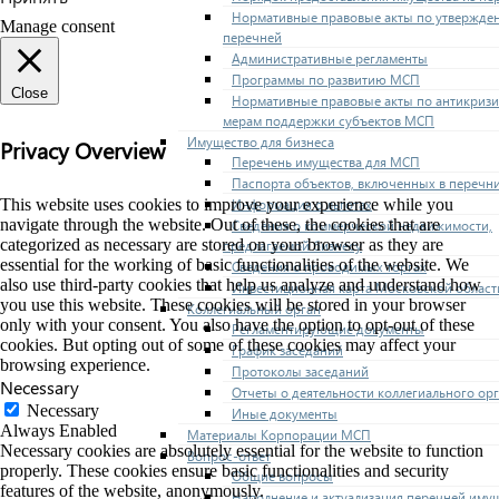
Нормативные правовые акты по утвержде
Manage consent
перечней
Административные регламенты
Программы по развитию МСП
Close
Нормативные правовые акты по антикриз
мерам поддержки субъектов МСП
Имущество для бизнеса
Privacy Overview
Перечень имущества для МСП
Паспорта объектов, включенных в перечн
This website uses cookies to improve your experience while you
Информация о льготах
navigate through the website. Out of these, the cookies that are
Сведения о коммерческой недвижимости,
categorized as necessary are stored on your browser as they are
предлагаемой бизнесу
essential for the working of basic functionalities of the website. We
Сведения о проводимых торгах
also use third-party cookies that help us analyze and understand how
Инвестиционная карта Московской област
you use this website. These cookies will be stored in your browser
Коллегиальный орган
only with your consent. You also have the option to opt-out of these
Регламентирующие документы
cookies. But opting out of some of these cookies may affect your
График заседаний
browsing experience.
Протоколы заседаний
Necessary
Отчеты о деятельности коллегиального ор
Necessary
Иные документы
Always Enabled
Материалы Корпорации МСП
Necessary cookies are absolutely essential for the website to function
Вопрос-ответ
properly. These cookies ensure basic functionalities and security
Общие вопросы
features of the website, anonymously.
Наполнение и актуализация перечней иму