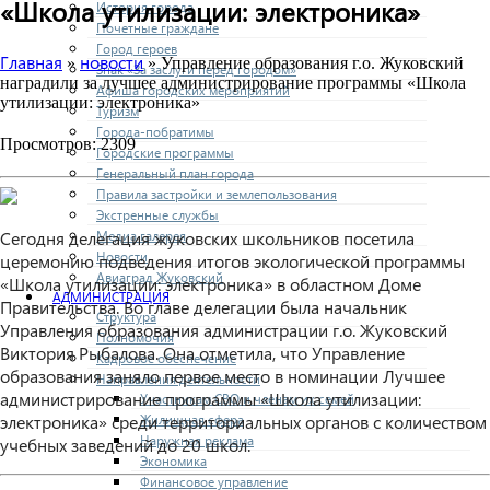
«Школа утилизации: электроника»
История города
Почетные граждане
Город героев
Главная
новости
»
» Управление образования г.о. Жуковский
Знак «За заслуги перед городом»
наградили за лучшее администрирование программы «Школа
Афиша городских мероприятий
утилизации: электроника»
Туризм
Города-побратимы
Просмотров: 2309
Городские программы
Генеральный план города
Правила застройки и землепользования
Экстренные службы
Сегодня делегация жуковских школьников посетила
Медиа галерея
Новости
церемонию подведения итогов экологической программы
Авиаград Жуковский
«Школа утилизации: электроника» в областном Доме
АДМИНИСТРАЦИЯ
Правительства. Во главе делегации была начальник
Структура
Управления образования администрации г.о. Жуковский
Полномочия
Виктория Рыбалова. Она отметила, что Управление
Кадровое обеспечение
образования заняло первое место в номинации Лучшее
Направления деятельности
администрирование программы «Школа утилизации:
Участникам СВО и членам их семей
электроника» среди территориальных органов с количеством
Жилищная сфера
Наружная реклама
учебных заведений до 20 школ.
Экономика
Финансовое управление