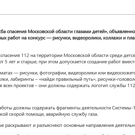
жба спасения Московской области глазами детей», объявлен
ых работ на конкурс — рисунки, видеоролики, коллажи и пла
пасения 112 на территории Московской области среди детско
т 5 лет и старше, при этом допускается создание работ вместе
рматах — рисунки, фотографии, видеоролики или видеосюжет
лки, лабиринты – «найди правильный путь», рисунки-голово
я всех проектов – они должны содержать логотип службы 112
работы должны содержать фрагменты деятельности Системы-1
ой скорой помощи, аварийную службу газа.
е раскрывают и разъясняют основные направления деятельн