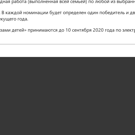
дная работа (выполненная всей семьей) по любой из выбран
 В каждой номинации будет определен один победитель и дв
екущего года.
азами детей» принимаются до 10 сентября 2020 года по элек