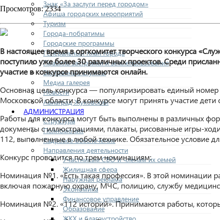
Знак «За заслуги перед городом»
Просмотров: 2334
Афиша городских мероприятий
Туризм
Города-побратимы
Городские программы
В настоящее время в оргкомитет творческого конкурса «Слу
Генеральный план города
поступило уже более 30 различных проектов. Среди присланн
Правила застройки и землепользования
участие в конкурсе принимаются онлайн.
Экстренные службы
Медиа галерея
Основная цель конкурса — популяризировать единый номер с
Новости
Московской области. В конкурсе могут принять участие дети о
Авиаград Жуковский
АДМИНИСТРАЦИЯ
Работы для конкурса могут быть выполнены в различных фо
Структура
документы с иллюстрациями, плакаты, рисованные игры-ходи
Полномочия
112, выполненные в любой технике. Обязательное условие дл
Кадровое обеспечение
Направления деятельности
Конкурс проводится по трем номинациям:
Участникам СВО и членам их семей
Жилищная сфера
Номинация №1. «Есть такая профессия». В этой номинации 
Наружная реклама
включая пожарную охрану, МЧС, полицию, службу медицинск
Экономика
Финансовое управление
Номинация №2. «112 историй». Принимаются работы, которы
Образование
ЖКХ и благоустройство