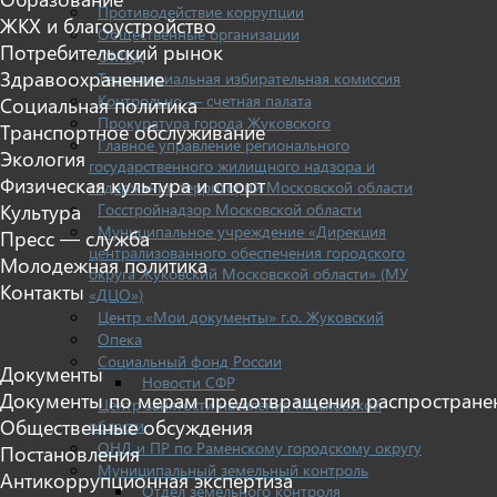
Противодействие коррупции
ЖКХ и благоустройство
Общественные организации
Потребительский рынок
ОМВД
Здравоохранение
Территориальная избирательная комиссия
Контрольно — счетная палата
Социальная политика
Прокуратура города Жуковского
Транспортное обслуживание
Главное управление регионального
Экология
государственного жилищного надзора и
Физическая культура и спорт
содержания территорий Московской области
Госстройнадзор Московской области
Культура
Муниципальное учреждение «Дирекция
Пресс — служба
централизованного обеспечения городского
Молодежная политика
округа Жуковский Московской области» (МУ
Контакты
«ДЦО»)
Центр «Мои документы» г.о. Жуковский
Опека
Социальный фонд России
Документы
Новости СФР
Документы по мерам предотвращения распростране
Центр занятости населения Московской
Общественные обсуждения
области
ОНД и ПР по Раменскому городскому округу
Постановления
Муниципальный земельный контроль
Антикоррупционная экспертиза
Отдел земельного контроля