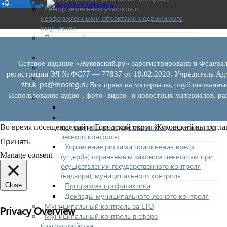
Реестр земельных участков с
неоформленными объектами недвижимого
имущества
Перечень объектов недвижимого имущества
г.о. Жуковский
Списки кандидатов в присяжные заседатели
Сетевое издание «Жуковский.ру» зарегистрировано в Федерал
Служба судебных приставов
регистрации ЭЛ № ФС77 — 77837 от 19.02.2020. Учредитель Адм
Муниципальный контроль на автомобильном
zhuk_ps@mosreg.ru
Все права на материалы, опубликованны
транспорте
Использование аудио-, фото- видео- и новостных материалов, ра
Муниципальный лесной контроль
Орган муниципального лесного контроля
Нормативно-правовые акты (НПА),
регулирующие осуществление муниципального
Во время посещения сайта Городской округ Жуковский вы согла
лесного контроля:
Принять
Управление рисками причинения вреда
Manage consent
(ущерба) охраняемым законом ценностям при
осуществлении государственного контроля
(надзора), муниципального контроля
Программа профилактики
Close
Доклады муниципального лесного контроля
Муниципальный контроль за ЕТО
Privacy Overview
Муниципальный контроль в сфере
благоустройства