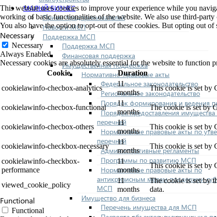
МАЛЫЙ БИЗНЕС
This website uses cookies to improve your experience while you navigate
Прием предпринимателей
working of basic functionalities of the website. We also use third-part
You also have the option to opt-out of these cookies. But opting out o
Новости МСП
Necessary
Поддержка МСП
Поддержка МСП
Necessary
Always Enabled
Финансовая поддержка
Necessary cookies are absolutely essential for the website to function p
Имущественная поддержка
Cookie
Duration
Нормативно-правовые акты
Федеральное законодательство
11
cookielawinfo-checbox-analytics
This cookie is set by
months
Региональное законодательство
Порядок формирования и ведения п
11
cookielawinfo-checbox-functional
The cookie is set by 
months
Порядок предоставления имущества 
перечней
11
cookielawinfo-checbox-others
This cookie is set by
Нормативные правовые акты по утв
months
перечней
11
cookielawinfo-checkbox-necessary
This cookie is set by
Административные регламенты
months
Программы по развитию МСП
cookielawinfo-checkbox-
11
This cookie is set by
Нормативные правовые акты по
performance
months
антикризисным мерам поддержки суб
11
The cookie is set by 
viewed_cookie_policy
МСП
months
data.
Имущество для бизнеса
Functional
Перечень имущества для МСП
Functional
Паспорта объектов, включенных в п