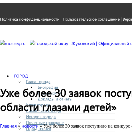
Политика конфиденциальности
Пользовательское соглашение
|
|
Верси
ГОРОД
Глава города
Биография
Уже более 30 заявок пост
Полномочия
Доклады и отчеты
области глазами детей»
Устав города
Символика города
История города
Почетные граждане
Главная
новости
»
» Уже более 30 заявок поступило на конкурс
Город героев