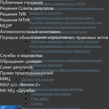
Публичные слушания
Нормативно-правовые акты (НПА),
Решения Совета депутатов
регулирующие осуществление муниципального
земельного контроля
Решения ТИК
Управление рисками причинения вреда
Решения МТИК
(ущерба) охраняемым законом ценностям при
МЦУР
осуществлении государственного контроля
Антимонопольный комплаенс
(надзора), муниципального контроля
Программа профилактики
Порядок обжалования нормативных правовых актов
Перечень сведений и документов, которые
могут запрашиваться у контролируемого лица
Доклады муниципального земельного
Службы и ведомства
контроля
Проекты нормативно-правовых актов отдела
Обращения граждан
земельного контроля
Совет депутатов
Иные сведения о работе отдела земельного
Прием предпринимателей
контроля
МФЦ
Бюджет для граждан
МАУ о/л «Восток-2»
Росреестр
Муниципальный финансовый контроль
МУ МЦ «Дружба»
Нормативные документы
План работ
Отчеты
Муниципальный жилищный контроль