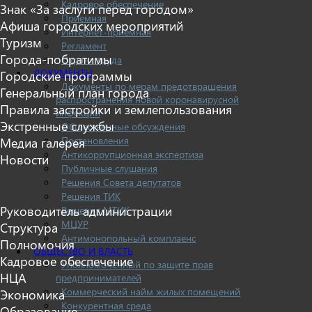
Кадровое обеспечение
Знак «За заслуги перед городом»
Приемная
Афиша городских мероприятий
Интернет-приемная
Туризм
Регламент
Города-побратимы
Охрана труда
ДОКУМЕНТЫ
Городские программы
Документы по мерам предотвращения
Генеральный план города
распространения новой коронавирусной
Правила застройки и землепользования
инфекции
Экстренные службы
Общественные обсуждения
Постановления
Медиа галерея
Антикоррупционная экспертиза
Новости
Публичные слушания
Решения Совета депутатов
Решения ТИК
Руководитель администрации
Решения МТИК
МЦУР
Структура
Антимонопольный комплаенс
Полномочия
ОБЩЕСТВО И ВЛАСТЬ
Кадровое обеспечение
Уполномоченный по защите прав
НЦА
предпринимателей
Коммерческий найм жилых помещений
Экономика
Конкурентная среда
Образование