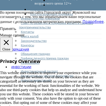
Выкуп имущества
возрастного ценза 12+»
Прочие
Информационная поддержка
Во время посещения сайта Городской округ Жуковский вы
Консультационная поддержка
соглашаетесь с тем, что мы обрабатываем ваши персональные
Инфраструктура поддержки
Подробнее
данные с использованием метрических программ.
.
Совет по развитию и поддержке малого и среднего
предпринимательства
Принять
Контакты
Manage consent
Книга жалоб
Законодательство
Конкурсы
ОБРАЩЕНИЯ
Close
Обращения граждан
Графики личного приема граждан
Privacy Overview
Информация
ИНВЕСТИЦИИ
Инвестиционный паспорт
This website uses cookies to improve your experience while you
Муниципально-частное партнерство
navigate through the website. Out of these, the cookies that are
Новости инвестиций
categorized as necessary are stored on your browser as they are
essential for the working of basic functionalities of the website. We
also use third-party cookies that help us analyze and understand how
you use this website. These cookies will be stored in your browser
only with your consent. You also have the option to opt-out of these
cookies. But opting out of some of these cookies may affect your