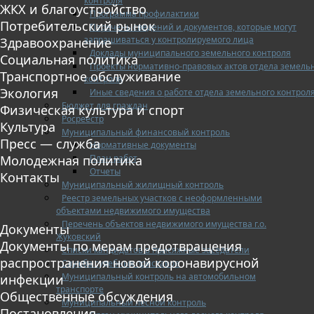
контроля
ЖКХ и благоустройство
Программа профилактики
Потребительский рынок
Перечень сведений и документов, которые могут
запрашиваться у контролируемого лица
Здравоохранение
Доклады муниципального земельного контроля
Социальная политика
Проекты нормативно-правовых актов отдела земель
Транспортное обслуживание
контроля
Экология
Иные сведения о работе отдела земельного контрол
Бюджет для граждан
Физическая культура и спорт
Росреестр
Культура
Муниципальный финансовый контроль
Пресс — служба
Нормативные документы
План работ
Молодежная политика
Отчеты
Контакты
Муниципальный жилищный контроль
Реестр земельных участков с неоформленными
объектами недвижимого имущества
Перечень объектов недвижимого имущества г.о.
Документы
Жуковский
Документы по мерам предотвращения
Списки кандидатов в присяжные заседатели
распространения новой коронавирусной
Служба судебных приставов
Муниципальный контроль на автомобильном
инфекции
транспорте
Общественные обсуждения
Муниципальный лесной контроль
Постановления