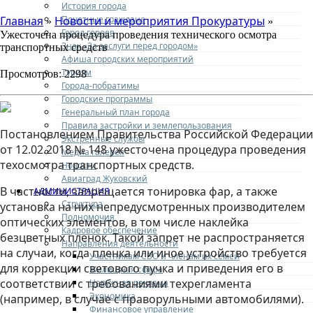
История города
Почетные граждане
Главная
Новости и мероприятия Прокуратуры
»
»
Город героев
Ужесточена процедура проведения технического осмотра
Знак «За заслуги перед городом»
транспортных средств
Афиша городских мероприятий
Туризм
Просмотров: 2298
Города-побратимы
Городские программы
Генеральный план города
Правила застройки и землепользования
Постановлением Правительства Российской Федерации
Экстренные службы
от 12.02.2018 № 148 ужесточена процедура проведения
Медиа галерея
техосмотра транспортных средств.
Новости
Авиаград Жуковский
В частности, запрещается тонировка фар, а также
АДМИНИСТРАЦИЯ
Структура
установка на них непредусмотренных производителем
Полномочия
оптических элементов, в том числе наклейка
Кадровое обеспечение
безцветных пленок. Такой запрет не распространяется
Направления деятельности
на случаи, когда пленка или иное устройство требуется
Участникам СВО и членам их семей
для коррекции светового пучка и приведения его в
Жилищная сфера
соответствии с требованиями техрегламента
Наружная реклама
Экономика
(например, в случае с праворульными автомобилями).
Финансовое управление