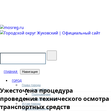
Городской округ Жуковский
Официальный сайт
ГЛАВНАЯ
Навигация
ГОРОД
Глава города
Ужесточена процедура
Биография
Полномочия
проведения технического осмотра
Доклады и отчеты
Устав города
транспортных средств
Символика города