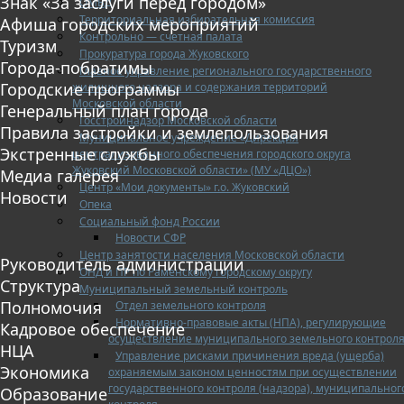
Знак «За заслуги перед городом»
ОМВД
Территориальная избирательная комиссия
Афиша городских мероприятий
Контрольно — счетная палата
Туризм
Прокуратура города Жуковского
Города-побратимы
Главное управление регионального государственного
Городские программы
жилищного надзора и содержания территорий
Московской области
Генеральный план города
Госстройнадзор Московской области
Правила застройки и землепользования
Муниципальное учреждение «Дирекция
Экстренные службы
централизованного обеспечения городского округа
Жуковский Московской области» (МУ «ДЦО»)
Медиа галерея
Центр «Мои документы» г.о. Жуковский
Новости
Опека
Социальный фонд России
Новости СФР
Центр занятости населения Московской области
Руководитель администрации
ОНД и ПР по Раменскому городскому округу
Структура
Муниципальный земельный контроль
Полномочия
Отдел земельного контроля
Нормативно-правовые акты (НПА), регулирующие
Кадровое обеспечение
осуществление муниципального земельного контрол
НЦА
Управление рисками причинения вреда (ущерба)
Экономика
охраняемым законом ценностям при осуществлении
государственного контроля (надзора), муниципальног
Образование