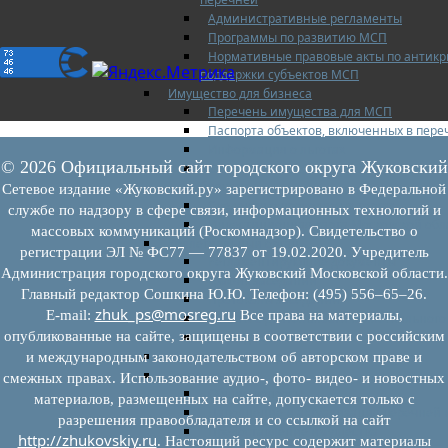
Административные регламенты
Программы по развитию МСП
Нормативные правовые акты по антик
поддержки субъектов МСП
Имущество для бизнеса
Перечень имущества для МСП
Паспорта объектов, включенных в пере
Информация о льготах
© 2026 Официальный сайт городского округа Жуковский
Сведения о коммерческой недвижимост
бизнесу
Сетевое издание «Жуковский.ру» зарегистрировано в Федеральной
Сведения о проводимых торгах
службе по надзору в сфере связи, информационных технологий и
Инвестиционная карта Московской обл
массовых коммуникаций (Роскомнадзор). Свидетельство о
Коллегиальный орган
регистрации ЭЛ № ФС77 — 77837 от 19.02.2020. Учредитель
Регламентирующие документы
Администрация городского округа Жуковский Московской области.
График заседаний
Главный редактор Сошкина Ю.Ю. Телефон: (495) 556–65–26.
Протоколы заседаний
zhuk_ps@mosreg.ru
E‑mail:
Все права на материалы,
Отчеты о деятельности коллегиального
опубликованные на сайте, защищены в соответствии с российским
Иные документы
Материалы Корпорации МСП
и международным законодательством об авторском праве и
Вопрос-ответ
смежных правах. Использование аудио-, фото- видео- и новостных
Общие вопросы
материалов, размещенных на сайте, допускается только с
Наполнение и актуализация перечней
разрешения правообладателя и со ссылкой на сайт
Предоставление имущества
http://zhukovskiy.ru
. Настоящий ресурс содержит материалы