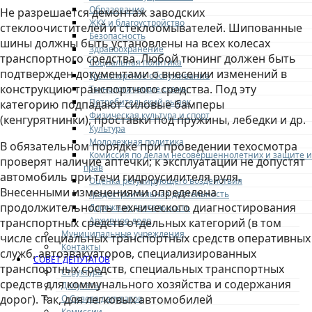
Образование
Не разрешается демонтаж заводских
ЖКХ и благоустройство
стеклоочистителей и стеклоомывателей. Шипованные
Безопасность
шины должны быть установлены на всех колесах
Здравоохранение
транспортного средства. Любой тюнинг должен быть
Социальная политика
подтвержден документами о внесении изменений в
Транспортное обслуживание
конструкцию транспортного средства. Под эту
Технологические схемы
Потребительский рынок
категорию подпадают силовые бамперы
Физическая культура и спорт
(кенгурятнинки), проставки под пружины, лебедки и др.
Культура
Молодежная политика
В обязательном порядке при проведении техосмотра
Комиссия по делам несовершеннолетних и защите и
проверят наличие аптечки; к эксплуатации не допустят
прав
автомобиль при течи гидроусилителя руля.
Оценка регулирующего воздействия
Внесенными изменениями определена
Градостроительная деятельность
продолжительность технического диагностирования
Дорожная деятельность
Архивное дело
транспортных средств отдельных категорий (в том
Муниципальные учреждения
числе специальных транспортных средств оперативных
Контакты
служб, автоэвакуаторов, специализированных
СОВЕТ ДЕПУТАТОВ
транспортных средств, специальных транспортных
Структура
средств для коммунального хозяйства и содержания
Депутаты
дорог). Так, для легковых автомобилей
О Совете депутатов
Комиссии