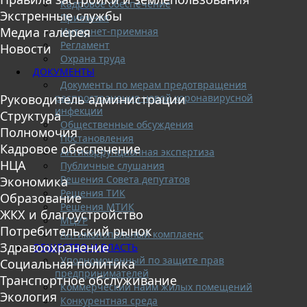
Кадровое обеспечение
Экстренные службы
Приемная
Медиа галерея
Интернет-приемная
Регламент
Новости
Охрана труда
ДОКУМЕНТЫ
Документы по мерам предотвращения
распространения новой коронавирусной
Руководитель администрации
инфекции
Структура
Общественные обсуждения
Полномочия
Постановления
Кадровое обеспечение
Антикоррупционная экспертиза
НЦА
Публичные слушания
Решения Совета депутатов
Экономика
Решения ТИК
Образование
Решения МТИК
ЖКХ и благоустройство
МЦУР
Потребительский рынок
Антимонопольный комплаенс
Здравоохранение
ОБЩЕСТВО И ВЛАСТЬ
Уполномоченный по защите прав
Социальная политика
предпринимателей
Транспортное обслуживание
Коммерческий найм жилых помещений
Экология
Конкурентная среда