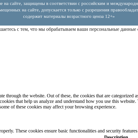
е на сайте, защищены в соответствии с российским и международн
змещенных на сайте, допускается только с разрешения правообладат
содержит материалы возрастного ценза 12+»
шаетесь с тем, что мы обрабатываем ваши персональные данные
 through the website. Out of these, the cookies that are categorized as
y cookies that help us analyze and understand how you use this website.
f some of these cookies may affect your browsing experience.
roperly. These cookies ensure basic functionalities and security feature
Description