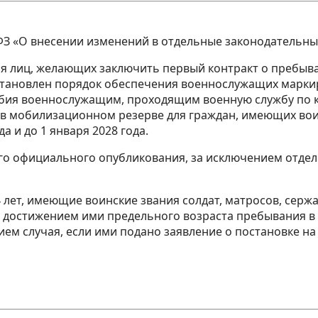
6-ФЗ «О внесении изменений в отдельные законодательн
я лиц, желающих заключить первый контракт о пребыва
установлен порядок обеспечения военнослужащих марк
бия военнослужащим, проходящим военную службу по ко
 в мобилизационном резерве для граждан, имеющих воин
а и до 1 января 2028 года.
его официального опубликования, за исключением отде
54 лет, имеющие воинские звания солдат, матросов, сер
 с достижением ими предельного возраста пребывания в 
нием случая, если ими подано заявление о постановке н