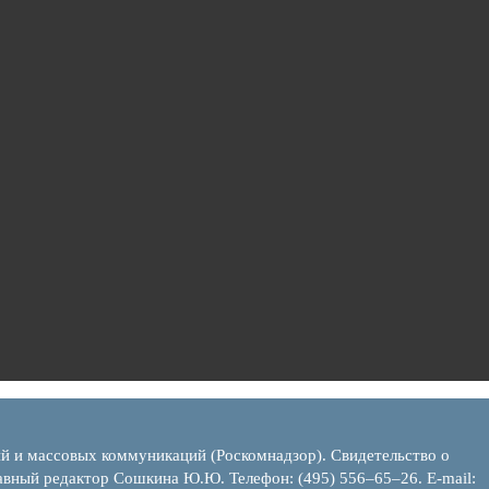
ий и массовых коммуникаций (Роскомнадзор). Свидетельство о
вный редактор Сошкина Ю.Ю. Телефон: (495) 556–65–26. E‑mail: