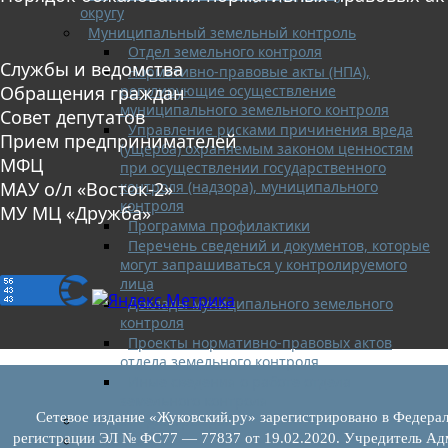
округу
Муниципальный земельный контроль
Отдел земельного контроля
Службы и ведомства
Нормативно-правовые акты (НПА),
регулирующие осуществление
Обращения граждан
муниципального земельного контроля
Совет депутатов
Управление рисками причинения вреда
Прием предпринимателей
(ущерба) охраняемым законом ценностям
МФЦ
при осуществлении государственного
контроля (надзора), муниципального
МАУ о/л «Восток-2»
контроля
МУ МЦ «Дружба»
Программа профилактики
Перечень сведений и документов, которые
могут запрашиваться у контролируемого
лица
Доклады муниципального земельного
контроля
Проекты нормативно-правовых актов
отдела земельного контроля
Иные сведения о работе отдела
земельного контроля
Сетевое издание «Жуковский.ру» зарегистрировано в Федерал
Бюджет для граждан
регистрации ЭЛ № ФС77 — 77837 от 19.02.2020. Учредитель Адм
Росреестр