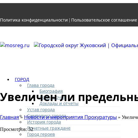
Политика конфиденциальности
Пользовательское соглашение
|
ГОРОД
Глава города
Биография
Увеличен ли предельны
Полномочия
Доклады и отчеты
Устав города
Символика города
Главная
Новости и мероприятия Прокуратуры
»
» Увеличе
История города
Почетные граждане
Просмотров: 52
Город героев