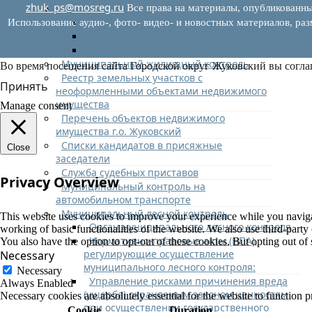
zhuk_ps@mosreg.ru
Муниципальный финансовый контроль
Все права на материалы, опубликованны
Нормативные документы
Использование аудио-, фото- видео- и новостных материалов, ра
План работ
Отчеты
Муниципальный жилищный контроль
Во время посещения сайта Городской округ Жуковский вы согла
Реестр земельных участков с
Принять
неоформленными объектами недвижимого
имущества
Manage consent
Перечень объектов недвижимого
имущества г.о. Жуковский
Списки кандидатов в присяжные
Close
заседатели
Служба судебных приставов
Privacy Overview
Муниципальный контроль на
автомобильном транспорте
Муниципальный лесной контроль
This website uses cookies to improve your experience while you navigate
Орган муниципального лесного контроля
working of basic functionalities of the website. We also use third-part
Нормативно-правовые акты (НПА),
You also have the option to opt-out of these cookies. But opting out o
регулирующие осуществление
Necessary
муниципального лесного контроля:
Necessary
Управление рисками причинения вреда
Always Enabled
(ущерба) охраняемым законом ценностям
Necessary cookies are absolutely essential for the website to function p
при осуществлении государственного
Cookie
Duration