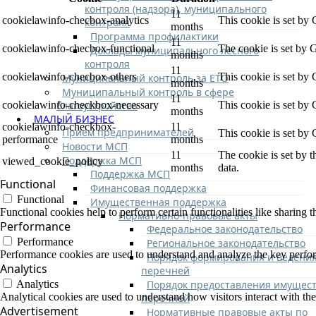
контроля (надзора), муниципального
11
cookielawinfo-checbox-analytics
This cookie is set by
контроля
months
Программа профилактики
11
cookielawinfo-checbox-functional
The cookie is set by 
Доклады муниципального лесного
months
контроля
11
cookielawinfo-checbox-others
This cookie is set by
Муниципальный контроль за ЕТО
months
Муниципальный контроль в сфере
11
благоустройства
cookielawinfo-checkbox-necessary
This cookie is set by
months
МАЛЫЙ БИЗНЕС
cookielawinfo-checkbox-
11
Прием предпринимателей
This cookie is set by
performance
months
Новости МСП
11
The cookie is set by 
Поддержка МСП
viewed_cookie_policy
months
data.
Поддержка МСП
Functional
Финансовая поддержка
Functional
Имущественная поддержка
Functional cookies help to perform certain functionalities like sharing t
Нормативно-правовые акты
Performance
Федеральное законодательство
Performance
Региональное законодательство
Performance cookies are used to understand and analyze the key performa
Порядок формирования и ведени
Analytics
перечней
Порядок предоставления имущест
Analytics
Analytical cookies are used to understand how visitors interact with the
перечней
Advertisement
Нормативные правовые акты по