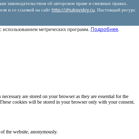
ым законодательством об авторском праве и смежных правах.
http://zhukovskiy.ru
еля и со ссылкой на сайт
. Настоящий ресурс
Подробнее
 с использованием метрических программ.
.
 necessary are stored on your browser as they are essential for the
 These cookies will be stored in your browser only with your consent.
s of the website, anonymously.