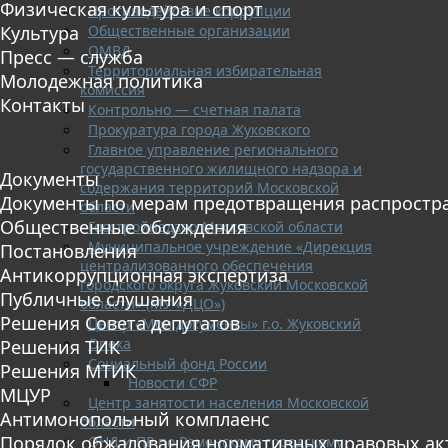
Физическая культура и спорт
Противодействие коррупции
Общественные организации
Культура
ОМВД
Пресс — служба
Территориальная избирательная
Молодежная политика
комиссия
Контакты
Контрольно — счетная палата
Прокуратура города Жуковского
Главное управление регионального
государственного жилищного надзора и
Документы
содержания территорий Московской
Документы по мерам предотвращения распростр
области
Общественные обсуждения
Госстройнадзор Московской области
Муниципальное учреждение «Дирекция
Постановления
централизованного обеспечения
Антикоррупционная экспертиза
городского округа Жуковский Московской
Публичные слушания
области» (МУ «ДЦО»)
Решения Совета депутатов
Центр «Мои документы» г.о. Жуковский
Опека
Решения ТИК
Социальный фонд России
Решения МТИК
Новости СФР
МЦУР
Центр занятости населения Московской
Антимонопольный комплаенс
области
Порядок обжалования нормативных правовых ак
ОНД и ПР по Раменскому городскому