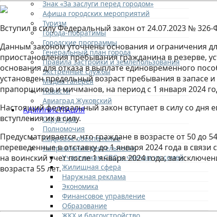
Знак «За заслуги перед городом»
Афиша городских мероприятий
Туризм
Вступил в силу Федеральный закон от 24.07.2023 № 32
Города-побратимы
Городские программы
Данным законом уточнены основания и ограничения дл
Генеральный план города
приостановления пребывания гражданина в резерве, 
Правила застройки и землепользования
основания для отказа в выплате единовременного посо
Экстренные службы
установлен предельный возраст пребывания в запасе и
Медиа галерея
прапорщиков и мичманов, на период с 1 января 2024 год
Новости
Авиаград Жуковский
Настоящий федеральный закон вступает в силу со дня 
АДМИНИСТРАЦИЯ
вступления их в силу.
Структура
Полномочия
Предусматривается, что граждане в возрасте от 50 до 
Кадровое обеспечение
переведенные в отставку до 1 января 2024 года в связи
Направления деятельности
Участникам СВО и членам их семей
на воинский учет после 1 января 2024 года, за исключе
Жилищная сфера
возраста 55 лет.
Наружная реклама
Экономика
Финансовое управление
Образование
ЖКХ и благоустройство