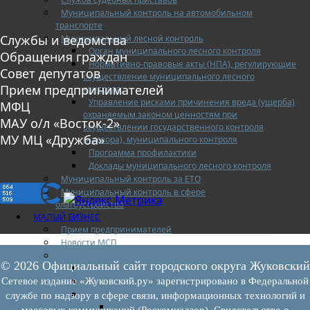
Муниципальный контроль на автомобильном
транспорте
Службы и ведомства
Муниципальный лесной контроль
Орган муниципального лесного контроля
Обращения граждан
Нормативно-правовые акты (НПА), регулирующие
Совет депутатов
осуществление муниципального лесного
Прием предпринимателей
контроля:
Управление рисками причинения вреда (ущерба)
МФЦ
охраняемым законом ценностям при
МАУ о/л «Восток-2»
осуществлении государственного контроля
МУ МЦ «Дружба»
(надзора), муниципального контроля
Программа профилактики
Доклады муниципального лесного контроля
Муниципальный контроль за ЕТО
Муниципальный контроль в сфере
благоустройства
МАЛЫЙ БИЗНЕС
Прием предпринимателей
Новости МСП
Поддержка МСП
© 2026 Официальный сайт городского округа Жуковский
Поддержка МСП
Финансовая поддержка
Сетевое издание «Жуковский.ру» зарегистрировано в Федеральной
Имущественная поддержка
службе по надзору в сфере связи, информационных технологий и
Нормативно-правовые акты
массовых коммуникаций (Роскомнадзор). Свидетельство о