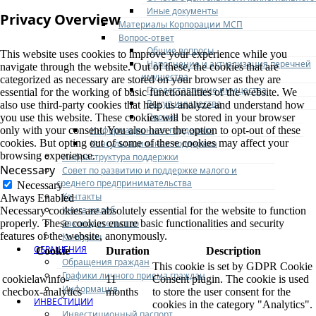
Иные документы
Privacy Overview
Материалы Корпорации МСП
Вопрос-ответ
Общие вопросы
This website uses cookies to improve your experience while you
Наполнение и актуализация перечней
navigate through the website. Out of these, the cookies that are
имущества
categorized as necessary are stored on your browser as they are
Предоставление имущества
essential for the working of basic functionalities of the website. We
Выкуп имущества
also use third-party cookies that help us analyze and understand how
Прочие
you use this website. These cookies will be stored in your browser
Информационная поддержка
only with your consent. You also have the option to opt-out of these
cookies. But opting out of some of these cookies may affect your
Консультационная поддержка
browsing experience.
Инфраструктура поддержки
Necessary
Совет по развитию и поддержке малого и
среднего предпринимательства
Necessary
Контакты
Always Enabled
Книга жалоб
Necessary cookies are absolutely essential for the website to function
Законодательство
properly. These cookies ensure basic functionalities and security
features of the website, anonymously.
Конкурсы
ОБРАЩЕНИЯ
Cookie
Duration
Description
Обращения граждан
This cookie is set by GDPR Cookie
Графики личного приема граждан
cookielawinfo-
11
Consent plugin. The cookie is used
Информация
checbox-analytics
months
to store the user consent for the
ИНВЕСТИЦИИ
cookies in the category "Analytics".
Инвестиционный паспорт