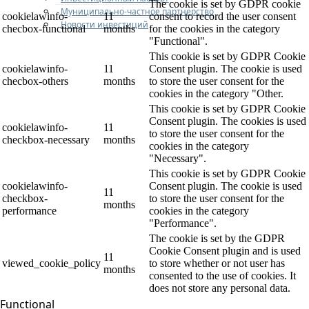
The cookie is set by GDPR cookie
Муниципально-частное партнерство
cookielawinfo-
11
consent to record the user consent
Новости инвестиций
checbox-functional
months
for the cookies in the category
"Functional".
This cookie is set by GDPR Cookie
cookielawinfo-
11
Consent plugin. The cookie is used
checbox-others
months
to store the user consent for the
cookies in the category "Other.
This cookie is set by GDPR Cookie
Consent plugin. The cookies is used
cookielawinfo-
11
to store the user consent for the
checkbox-necessary
months
cookies in the category
"Necessary".
This cookie is set by GDPR Cookie
cookielawinfo-
Consent plugin. The cookie is used
11
checkbox-
to store the user consent for the
months
performance
cookies in the category
"Performance".
The cookie is set by the GDPR
Cookie Consent plugin and is used
11
viewed_cookie_policy
to store whether or not user has
months
consented to the use of cookies. It
does not store any personal data.
Functional