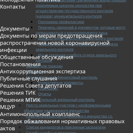
Управление рисками причинения вреда (ущерба)
охраняемым законом ценностям при
Контакты
осуществлении государственного контроля
(надзора), муниципального контроля
Программа профилактики
Перечень сведений и документов, которые могут
Документы
запрашиваться у контролируемого лица
Документы по мерам предотвращения
Доклады муниципального земельного контроля
распространения новой коронавирусной
Проекты нормативно-правовых актов отдела
инфекции
земельного контроля
Иные сведения о работе отдела земельного
Общественные обсуждения
контроля
Постановления
Бюджет для граждан
Антикоррупционная экспертиза
Росреестр
Муниципальный финансовый контроль
Публичные слушания
Нормативные документы
Решения Совета депутатов
План работ
Решения ТИК
Отчеты
Решения МТИК
Муниципальный жилищный контроль
Реестр земельных участков с неоформленными
МЦУР
объектами недвижимого имущества
Антимонопольный комплаенс
Перечень объектов недвижимого имущества г.о.
Порядок обжалования нормативных правовых
Жуковский
Списки кандидатов в присяжные заседатели
актов
Служба судебных приставов