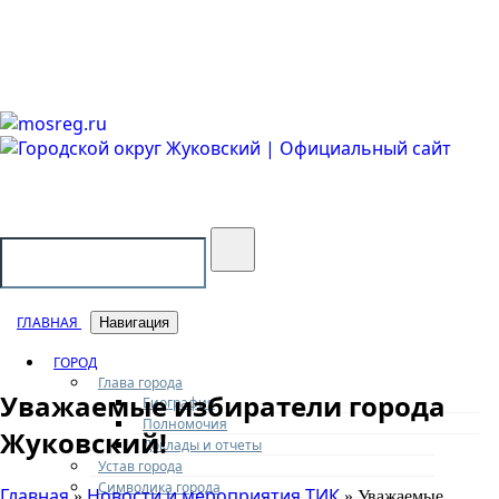
Городской округ Жуковский
Официальный сайт
ГЛАВНАЯ
Навигация
ГОРОД
Глава города
Уважаемые избиратели города
Биография
Полномочия
Жуковский!
Доклады и отчеты
Устав города
Символика города
Главная
Новости и мероприятия ТИК
»
» Уважаемые