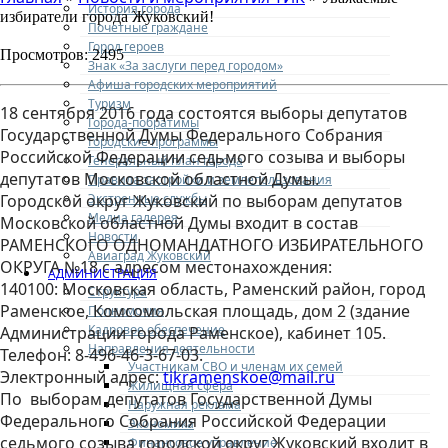
История города
избиратели города Жуковский!
Почетные граждане
Город героев
Просмотров: 2495
Знак «За заслуги перед городом»
Афиша городских мероприятий
Туризм
18 сентября 2016 года состоятся выборы депутатов
Города-побратимы
Государственной Думы Федерального Собрания
Городские программы
Российской Федерации седьмого созыва и выборы
Генеральный план города
депутатов Московской областной Думы.
Правила застройки и землепользования
Экстренные службы
Городской округ Жуковский по выборам депутатов
Медиа галерея
Московской областной Думы входит в состав
Новости
РАМЕНСКОГО ОДНОМАНДАТНОГО ИЗБИРАТЕЛЬНОГО
Авиаград Жуковский
ОКРУГА №18 с адресом местонахождения:
АДМИНИСТРАЦИЯ
140100: Московская область, Раменский район, город
Структура
Раменское, Комсомольская площадь, дом 2 (здание
Полномочия
Кадровое обеспечение
Администрации города Раменское), кабинет 105.
Направления деятельности
Телефон: 8-496-46-3-67-03.
Участникам СВО и членам их семей
Электронный адрес:
tikramenskoe@mail.ru
Жилищная сфера
По выборам депутатов Государственной Думы
Наружная реклама
Федерального Собрания Российской Федерации
Экономика
седьмого созыва городской округ Жуковский входит в
Финансовое управление