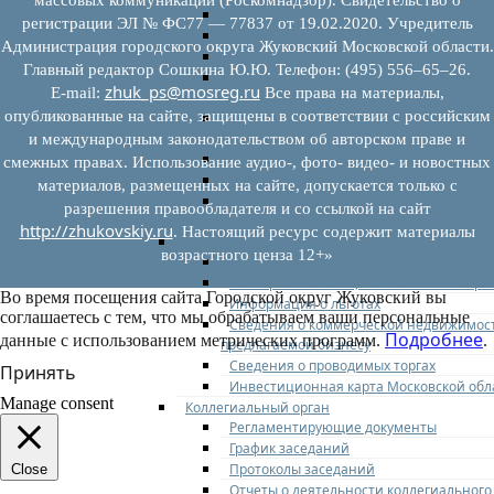
Федеральное законодательство
регистрации ЭЛ № ФС77 — 77837 от 19.02.2020. Учредитель
Региональное законодательство
Администрация городского округа Жуковский Московской области.
Порядок формирования и ведения пер
Главный редактор Сошкина Ю.Ю. Телефон: (495) 556–65–26.
Порядок предоставления имущества из
zhuk_ps@mosreg.ru
E‑mail:
Все права на материалы,
перечней
опубликованные на сайте, защищены в соответствии с российским
Нормативные правовые акты по утвер
перечней
и международным законодательством об авторском праве и
Административные регламенты
смежных правах. Использование аудио-, фото- видео- и новостных
Программы по развитию МСП
материалов, размещенных на сайте, допускается только с
Нормативные правовые акты по антик
разрешения правообладателя и со ссылкой на сайт
мерам поддержки субъектов МСП
http://zhukovskiy.ru
. Настоящий ресурс содержит материалы
Имущество для бизнеса
возрастного ценза 12+»
Перечень имущества для МСП
Паспорта объектов, включенных в пере
Во время посещения сайта Городской округ Жуковский вы
Информация о льготах
соглашаетесь с тем, что мы обрабатываем ваши персональные
Сведения о коммерческой недвижимос
Подробнее
данные с использованием метрических программ.
.
предлагаемой бизнесу
Сведения о проводимых торгах
Принять
Инвестиционная карта Московской обл
Manage consent
Коллегиальный орган
Регламентирующие документы
График заседаний
Протоколы заседаний
Close
Отчеты о деятельности коллегиального