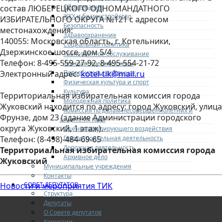
Образование
состав ЛЮБЕРЕЦКОГО ОДНОМАНДАТНОГО
ЖКХ и благоустройство
ИЗБИРАТЕЛЬНОГО ОКРУГА №121 с адресом
Безопасность
местонахождения:
Здравоохранение
140055: Московская область, г. Котельники,
Социальная политика
Дзержинское шоссе, дом 5/4
Транспортное обслуживание
Телефон: 8-495-559-27-92, 8-495-554-21-72
Технологические схемы
Потребительский рынок
Электронный адрес:
kotel-tik@mail.ru
Физическая культура и спорт
Культура
Территориальная избирательная комиссия города
Молодежная политика
Жуковский находится по адресу: город Жуковский, улица
Комиссия по делам несовершеннолетних и
Фрунзе, дом 23 (здание Администрации городского
защите их прав
округа Жуковский, 1 этаж).
Оценка регулирующего воздействия
Градостроительная деятельность
Телефон: (8-498)-484-69-65
Дорожная деятельность
Территориальная избирательная комиссия города
Архивное дело
Жуковский
Муниципальные учреждения
Контакты
СОВЕТ ДЕПУТАТОВ
Новости и мероприятия ТИК
Структура
Депутаты
О Совете депутатов
Комиссии