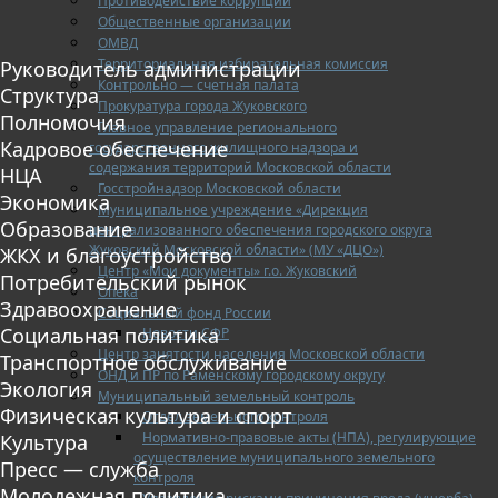
Противодействие коррупции
Общественные организации
ОМВД
Территориальная избирательная комиссия
Руководитель администрации
Контрольно — счетная палата
Структура
Прокуратура города Жуковского
Полномочия
Главное управление регионального
Кадровое обеспечение
государственного жилищного надзора и
содержания территорий Московской области
НЦА
Госстройнадзор Московской области
Экономика
Муниципальное учреждение «Дирекция
Образование
централизованного обеспечения городского округа
Жуковский Московской области» (МУ «ДЦО»)
ЖКХ и благоустройство
Центр «Мои документы» г.о. Жуковский
Потребительский рынок
Опека
Здравоохранение
Социальный фонд России
Социальная политика
Новости СФР
Центр занятости населения Московской области
Транспортное обслуживание
ОНД и ПР по Раменскому городскому округу
Экология
Муниципальный земельный контроль
Физическая культура и спорт
Отдел земельного контроля
Нормативно-правовые акты (НПА), регулирующие
Культура
осуществление муниципального земельного
Пресс — служба
контроля
Молодежная политика