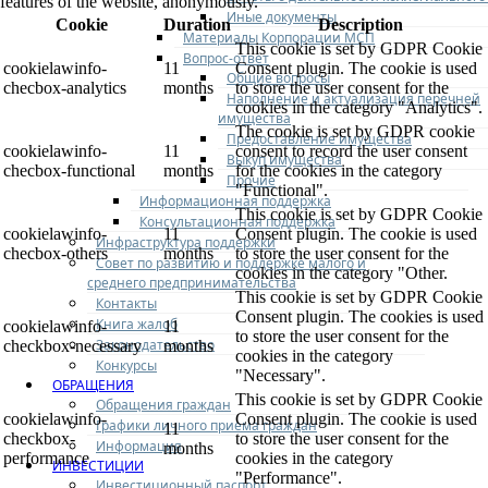
features of the website, anonymously.
Иные документы
Cookie
Duration
Description
Материалы Корпорации МСП
This cookie is set by GDPR Cookie
Вопрос-ответ
cookielawinfo-
11
Consent plugin. The cookie is used
Общие вопросы
checbox-analytics
months
to store the user consent for the
Наполнение и актуализация перечней
cookies in the category "Analytics".
имущества
The cookie is set by GDPR cookie
Предоставление имущества
cookielawinfo-
11
consent to record the user consent
Выкуп имущества
checbox-functional
months
for the cookies in the category
Прочие
"Functional".
Информационная поддержка
This cookie is set by GDPR Cookie
Консультационная поддержка
cookielawinfo-
11
Consent plugin. The cookie is used
Инфраструктура поддержки
checbox-others
months
to store the user consent for the
Совет по развитию и поддержке малого и
cookies in the category "Other.
среднего предпринимательства
This cookie is set by GDPR Cookie
Контакты
Consent plugin. The cookies is used
Книга жалоб
cookielawinfo-
11
to store the user consent for the
Законодательство
checkbox-necessary
months
cookies in the category
Конкурсы
"Necessary".
ОБРАЩЕНИЯ
This cookie is set by GDPR Cookie
Обращения граждан
cookielawinfo-
Consent plugin. The cookie is used
Графики личного приема граждан
11
checkbox-
to store the user consent for the
Информация
months
performance
cookies in the category
ИНВЕСТИЦИИ
"Performance".
Инвестиционный паспорт