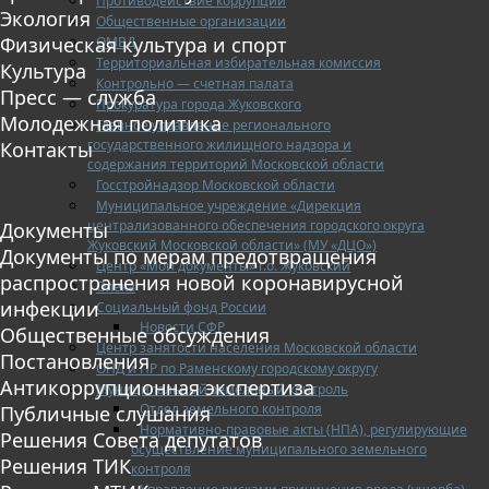
Противодействие коррупции
Экология
Общественные организации
Физическая культура и спорт
ОМВД
Территориальная избирательная комиссия
Культура
Контрольно — счетная палата
Пресс — служба
Прокуратура города Жуковского
Молодежная политика
Главное управление регионального
государственного жилищного надзора и
Контакты
содержания территорий Московской области
Госстройнадзор Московской области
Муниципальное учреждение «Дирекция
централизованного обеспечения городского округа
Документы
Жуковский Московской области» (МУ «ДЦО»)
Документы по мерам предотвращения
Центр «Мои документы» г.о. Жуковский
распространения новой коронавирусной
Опека
инфекции
Социальный фонд России
Новости СФР
Общественные обсуждения
Центр занятости населения Московской области
Постановления
ОНД и ПР по Раменскому городскому округу
Антикоррупционная экспертиза
Муниципальный земельный контроль
Отдел земельного контроля
Публичные слушания
Нормативно-правовые акты (НПА), регулирующие
Решения Совета депутатов
осуществление муниципального земельного
Решения ТИК
контроля