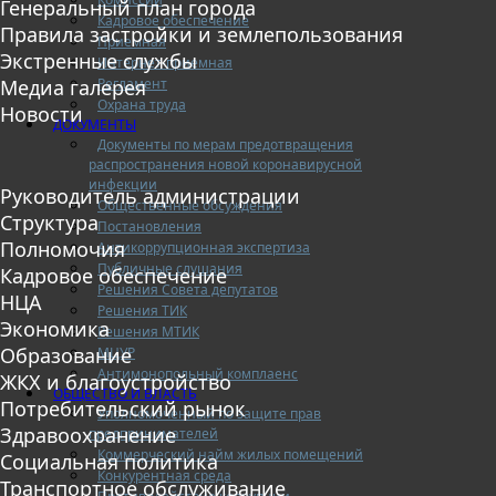
Генеральный план города
Кадровое обеспечение
Правила застройки и землепользования
Приемная
Экстренные службы
Интернет-приемная
Регламент
Медиа галерея
Охрана труда
Новости
ДОКУМЕНТЫ
Документы по мерам предотвращения
распространения новой коронавирусной
инфекции
Руководитель администрации
Общественные обсуждения
Структура
Постановления
Полномочия
Антикоррупционная экспертиза
Публичные слушания
Кадровое обеспечение
Решения Совета депутатов
НЦА
Решения ТИК
Экономика
Решения МТИК
Образование
МЦУР
Антимонопольный комплаенс
ЖКХ и благоустройство
ОБЩЕСТВО И ВЛАСТЬ
Потребительский рынок
Уполномоченный по защите прав
Здравоохранение
предпринимателей
Коммерческий найм жилых помещений
Социальная политика
Конкурентная среда
Транспортное обслуживание