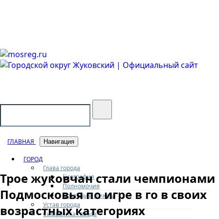
Городской округ Жуковский
Официальный сайт
ГЛАВНАЯ
Навигация
ГОРОД
Глава города
Трое жуковчан стали чемпионами
Биография
Полномочия
Подмосковья по игре в го в своих
Доклады и отчеты
Устав города
возрастных категориях
Символика города