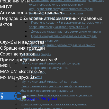
Решения МТИК
Управление рисками причинения вреда (ущерба)
охраняемым законом ценностям при
МЦУР
осуществлении государственного контроля
Антимонопольный комплаенс
(надзора), муниципального контроля
Порядок обжалования нормативных правовых
Программа профилактики
Перечень сведений и документов, которые могут
актов
запрашиваться у контролируемого лица
Доклады муниципального земельного контроля
Проекты нормативно-правовых актов отдела
земельного контроля
Службы и ведомства
Иные сведения о работе отдела земельного
Обращения граждан
контроля
Совет депутатов
Бюджет для граждан
Росреестр
Прием предпринимателей
Муниципальный финансовый контроль
МФЦ
Нормативные документы
МАУ о/л «Восток-2»
План работ
МУ МЦ «Дружба»
Отчеты
Муниципальный жилищный контроль
Реестр земельных участков с неоформленными
объектами недвижимого имущества
Перечень объектов недвижимого имущества г.о.
Жуковский
Списки кандидатов в присяжные заседатели
Служба судебных приставов