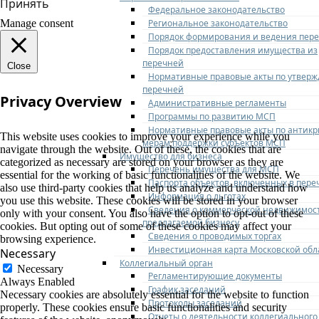
Принять
Федеральное законодательство
Региональное законодательство
Manage consent
Порядок формирования и ведения пер
Порядок предоставления имущества из
перечней
Close
Нормативные правовые акты по утвер
перечней
Privacy Overview
Административные регламенты
Программы по развитию МСП
Нормативные правовые акты по антик
This website uses cookies to improve your experience while you
мерам поддержки субъектов МСП
navigate through the website. Out of these, the cookies that are
Имущество для бизнеса
categorized as necessary are stored on your browser as they are
Перечень имущества для МСП
essential for the working of basic functionalities of the website. We
Паспорта объектов, включенных в пере
also use third-party cookies that help us analyze and understand how
Информация о льготах
you use this website. These cookies will be stored in your browser
Сведения о коммерческой недвижимос
only with your consent. You also have the option to opt-out of these
предлагаемой бизнесу
cookies. But opting out of some of these cookies may affect your
Сведения о проводимых торгах
browsing experience.
Инвестиционная карта Московской обл
Necessary
Коллегиальный орган
Necessary
Регламентирующие документы
Always Enabled
График заседаний
Necessary cookies are absolutely essential for the website to function
Протоколы заседаний
properly. These cookies ensure basic functionalities and security
Отчеты о деятельности коллегиального