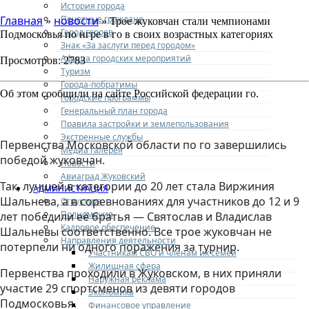
История города
Почетные граждане
Главная
новости
»
» Трое жуковчан стали чемпионами
Город героев
Подмосковья по игре в го в своих возрастных категориях
Знак «За заслуги перед городом»
Афиша городских мероприятий
Просмотров: 2783
Туризм
Города-побратимы
Об этом сообщили на сайте Российской федерации го.
Городские программы
Генеральный план города
Правила застройки и землепользования
Экстренные службы
Первенства Московской области по го завершились
Медиа галерея
победой жуковчан.
Новости
Авиаград Жуковский
Так, лучшей в категории до 20 лет стала Виржиния
АДМИНИСТРАЦИЯ
Шальнева, а в соревнованиях для участников до 12 и 9
Структура
Полномочия
лет победили её братья — Святослав и Владислав
Кадровое обеспечение
Шальневы соответственно. Все трое жуковчан не
Направления деятельности
потерпели ни одного поражения за турнир.
Участникам СВО и членам их семей
Жилищная сфера
Первенства проходили в Жуковском, в них приняли
Наружная реклама
участие 29 спортсменов из девяти городов
Экономика
Подмосковья.
Финансовое управление