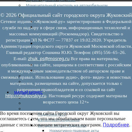
Муниципальный контроль на автомобильном
транспорте
© 2026 Официальный сайт городского округа Жуковский
Муниципальный лесной контроль
Орган муниципального лесного контроля
Сетевое издание «Жуковский.ру» зарегистрировано в Федеральной
Нормативно-правовые акты (НПА), регулирующие
службе по надзору в сфере связи, информационных технологий и
осуществление муниципального лесного
массовых коммуникаций (Роскомнадзор). Свидетельство о
контроля:
регистрации ЭЛ № ФС77 — 77837 от 19.02.2020. Учредитель
Управление рисками причинения вреда (ущерба)
Администрация городского округа Жуковский Московской области.
охраняемым законом ценностям при
Главный редактор Сошкина Ю.Ю. Телефон: (495) 556–65–26.
осуществлении государственного контроля
zhuk_ps@mosreg.ru
E‑mail:
Все права на материалы,
(надзора), муниципального контроля
Программа профилактики
опубликованные на сайте, защищены в соответствии с российским
Доклады муниципального лесного контроля
и международным законодательством об авторском праве и
Муниципальный контроль за ЕТО
смежных правах. Использование аудио-, фото- видео- и новостных
Муниципальный контроль в сфере
материалов, размещенных на сайте, допускается только с
благоустройства
разрешения правообладателя и со ссылкой на сайт
МАЛЫЙ БИЗНЕС
http://zhukovskiy.ru
. Настоящий ресурс содержит материалы
Прием предпринимателей
возрастного ценза 12+»
Новости МСП
Поддержка МСП
Во время посещения сайта Городской округ Жуковский вы
Поддержка МСП
соглашаетесь с тем, что мы обрабатываем ваши персональные
Финансовая поддержка
Подробнее
данные с использованием метрических программ.
.
Имущественная поддержка
Нормативно-правовые акты