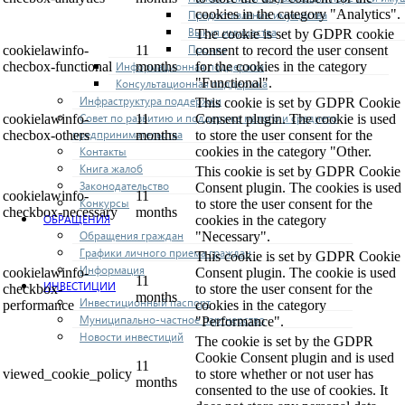
cookies in the category "Analytics".
Предоставление имущества
Выкуп имущества
The cookie is set by GDPR cookie
Прочие
cookielawinfo-
11
consent to record the user consent
Информационная поддержка
checbox-functional
months
for the cookies in the category
"Functional".
Консультационная поддержка
Инфраструктура поддержки
This cookie is set by GDPR Cookie
Совет по развитию и поддержке малого и среднего
cookielawinfo-
11
Consent plugin. The cookie is used
предпринимательства
checbox-others
months
to store the user consent for the
Контакты
cookies in the category "Other.
Книга жалоб
This cookie is set by GDPR Cookie
Законодательство
Consent plugin. The cookies is used
cookielawinfo-
11
Конкурсы
to store the user consent for the
checkbox-necessary
months
ОБРАЩЕНИЯ
cookies in the category
Обращения граждан
"Necessary".
Графики личного приема граждан
This cookie is set by GDPR Cookie
Информация
cookielawinfo-
Consent plugin. The cookie is used
11
ИНВЕСТИЦИИ
checkbox-
to store the user consent for the
months
Инвестиционный паспорт
performance
cookies in the category
Муниципально-частное партнерство
"Performance".
Новости инвестиций
The cookie is set by the GDPR
Cookie Consent plugin and is used
11
viewed_cookie_policy
to store whether or not user has
months
consented to the use of cookies. It