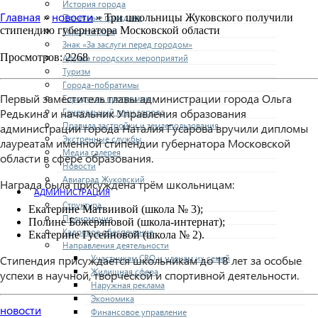
История города
Главная
новости
Почетные граждане
»
» Три школьницы Жуковского получили
стипендию губернатора Московской области
Город героев
Знак «За заслуги перед городом»
Просмотров: 2268
Афиша городских мероприятий
Туризм
Города-побратимы
Первый заместитель главы администрации города Ольга
Городские программы
Генеральный план города
Редькина и начальник Управления образования
Правила застройки и землепользования
администрации города Наталия Гусарова вручили дипломы
Экстренные службы
лауреатам именной стипендии губернатора Московской
Медиа галерея
области в сфере образования.
Новости
Авиаград Жуковский
Награда была присуждена трём школьницам:
АДМИНИСТРАЦИЯ
Структура
Екатерине Матвиивой (школа № 3);
Полномочия
Полине Божеряновой (школа-интернат);
Кадровое обеспечение
Екатерине Гусейновой (школа № 2).
Направления деятельности
Участникам СВО и членам их семей
Стипендия присуждается школьникам до 18 лет за особые
Жилищная сфера
успехи в научной, творческой и спортивной деятельности.
Наружная реклама
Экономика
новости
Финансовое управление