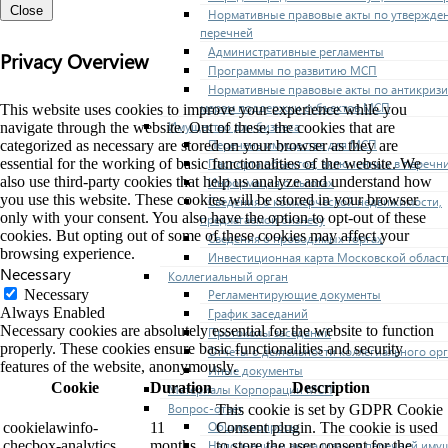
Close
Нормативные правовые акты по утвержде
перечней
Административные регламенты
Privacy Overview
Программы по развитию МСП
Нормативные правовые акты по антикриз
мерам поддержки субъектов МСП
This website uses cookies to improve your experience while you
Имущество для бизнеса
navigate through the website. Out of these, the cookies that are
Перечень имущества для МСП
categorized as necessary are stored on your browser as they are
Паспорта объектов, включенных в перечн
essential for the working of basic functionalities of the website. We
also use third-party cookies that help us analyze and understand how
Информация о льготах
you use this website. These cookies will be stored in your browser
Сведения о коммерческой недвижимости,
only with your consent. You also have the option to opt-out of these
предлагаемой бизнесу
cookies. But opting out of some of these cookies may affect your
Сведения о проводимых торгах
browsing experience.
Инвестиционная карта Московской област
Necessary
Коллегиальный орган
Регламентирующие документы
Necessary
Always Enabled
График заседаний
Necessary cookies are absolutely essential for the website to function
Протоколы заседаний
properly. These cookies ensure basic functionalities and security
Отчеты о деятельности коллегиального ор
features of the website, anonymously.
Иные документы
Cookie
Duration
Description
Материалы Корпорации МСП
Вопрос-ответ
This cookie is set by GDPR Cookie
Общие вопросы
cookielawinfo-
11
Consent plugin. The cookie is used
Наполнение и актуализация перечней иму
checbox-analytics
months
to store the user consent for the