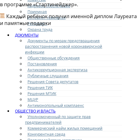
в программе «Стартинейджер».
Кадровое обеспечение
Приемная
Каждый ребёнок получил именной диплом Лауреата
Интернет-приемная
и памятные подарки
Регламент
Охрана труда
ДОКУМЕНТЫ
Документы по мерам предотвращения
распространения новой коронавирусной
инфекции
Общественные обсуждения
Постановления
Антикоррупционная экспертиза
Публичные слушания
Решения Совета депутатов
Решения ТИК
Решения МТИК
МЦУР
Антимонопольный комплаенс
ОБЩЕСТВО И ВЛАСТЬ
Уполномоченный по защите прав
предпринимателей
Коммерческий найм жилых помещений
Конкурентная среда