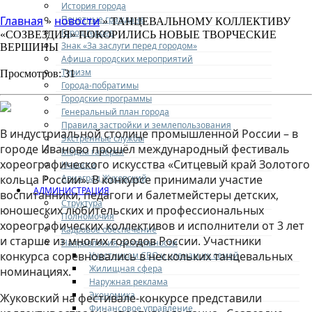
История города
Почетные граждане
Главная
новости
»
» ТАНЦЕВАЛЬНОМУ КОЛЛЕКТИВУ
Город героев
«СОЗВЕЗДИЯ» ПОКОРИЛИСЬ НОВЫЕ ТВОРЧЕСКИЕ
Знак «За заслуги перед городом»
ВЕРШИНЫ
Афиша городских мероприятий
Туризм
Просмотров: 31
Города-побратимы
Городские программы
Генеральный план города
Правила застройки и землепользования
В индустриальной столице промышленной России – в
Экстренные службы
городе Иваново прошёл международный фестиваль
Медиа галерея
хореографического искусства «Ситцевый край Золотого
Новости
Авиаград Жуковский
кольца России». В конкурсе принимали участие
АДМИНИСТРАЦИЯ
воспитанники, педагоги и балетмейстеры детских,
Структура
юношеских любительских и профессиональных
Полномочия
хореографических коллективов и исполнители от 3 лет
Кадровое обеспечение
и старше из многих городов России. Участники
Направления деятельности
конкурса соревновались в нескольких танцевальных
Участникам СВО и членам их семей
Жилищная сфера
номинациях.
Наружная реклама
Экономика
Жуковский на фестивале-конкурсе представили
Финансовое управление