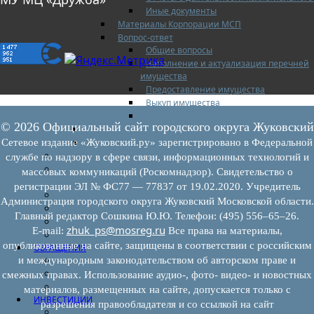
Иные документы
Материалы Корпорации МСП
Вопрос-ответ
Общие вопросы
Наполнение и актуализация перечней
имущества
Предоставление имущества
Выкуп имущества
Прочие
© 2026 Официальный сайт городского округа Жуковский
Информационная поддержка
Консультационная поддержка
Сетевое издание «Жуковский.ру» зарегистрировано в Федеральной
Инфраструктура поддержки
службе по надзору в сфере связи, информационных технологий и
Совет по развитию и поддержке малого и
массовых коммуникаций (Роскомнадзор). Свидетельство о
среднего предпринимательства
регистрации ЭЛ № ФС77 — 77837 от 19.02.2020. Учредитель
Контакты
Администрация городского округа Жуковский Московской области.
Книга жалоб
Главный редактор Сошкина Ю.Ю. Телефон: (495) 556–65–26.
Законодательство
zhuk_ps@mosreg.ru
E‑mail:
Все права на материалы,
Конкурсы
опубликованные на сайте, защищены в соответствии с российским
ОБРАЩЕНИЯ
Обращения граждан
и международным законодательством об авторском праве и
Графики личного приема граждан
смежных правах. Использование аудио-, фото- видео- и новостных
Информация
материалов, размещенных на сайте, допускается только с
ИНВЕСТИЦИИ
разрешения правообладателя и со ссылкой на сайт
Инвестиционный паспорт