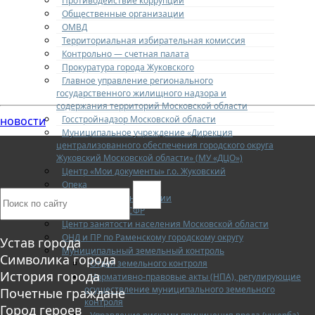
Противодействие коррупции
Общественные организации
ОМВД
Территориальная избирательная комиссия
Контрольно — счетная палата
Прокуратура города Жуковского
Главное управление регионального
государственного жилищного надзора и
содержания территорий Московской области
Госстройнадзор Московской области
новости
Муниципальное учреждение «Дирекция
централизованного обеспечения городского округа
Жуковский Московской области» (МУ «ДЦО»)
Центр «Мои документы» г.о. Жуковский
Опека
Социальный фонд России
Новости СФР
Центр занятости населения Московской области
ОНД и ПР по Раменскому городскому округу
Устав города
Муниципальный земельный контроль
Символика города
Отдел земельного контроля
История города
Нормативно-правовые акты (НПА), регулирующие
осуществление муниципального земельного
Почетные граждане
контроля
Город героев