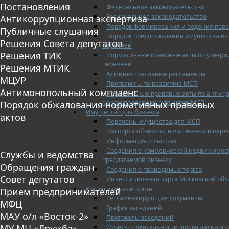
Постановления
Федеральное законодательство
Региональное законодательство
Антикоррупционная экспертиза
Порядок формирования и ведения пер
Публичные слушания
Порядок предоставления имущества из
Решения Совета депутатов
перечней
Решения ТИК
Нормативные правовые акты по утвер
перечней
Решения МТИК
Административные регламенты
МЦУР
Программы по развитию МСП
Антимонопольный комплаенс
Нормативные правовые акты по антик
мерам поддержки субъектов МСП
Порядок обжалования нормативных правовых
Имущество для бизнеса
актов
Перечень имущества для МСП
Паспорта объектов, включенных в пере
Информация о льготах
Сведения о коммерческой недвижимос
Службы и ведомства
предлагаемой бизнесу
Обращения граждан
Сведения о проводимых торгах
Совет депутатов
Инвестиционная карта Московской обл
Коллегиальный орган
Прием предпринимателей
Регламентирующие документы
МФЦ
График заседаний
МАУ о/л «Восток-2»
Протоколы заседаний
МУ МЦ «Дружба»
Отчеты о деятельности коллегиального