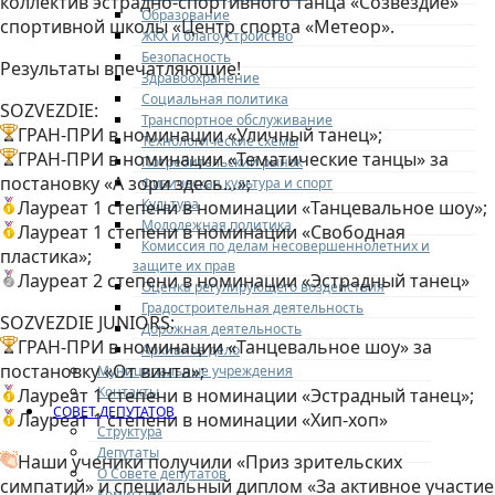
коллектив эстрадно-спортивного танца «Созвездие»
Образование
спортивной школы «Центр спорта «Метеор».
ЖКХ и благоустройство
Безопасность
Результаты впечатляющие!
Здравоохранение
Социальная политика
SOZVEZDIE:
Транспортное обслуживание
ГРАН-ПРИ в номинации «Уличный танец»;
Технологические схемы
ГРАН-ПРИ в номинации «Тематические танцы» за
Потребительский рынок
постановку «А зори здесь…»;
Физическая культура и спорт
Культура
Лауреат 1 степени в номинации «Танцевальное шоу»;
Молодежная политика
Лауреат 1 степени в номинации «Свободная
Комиссия по делам несовершеннолетних и
пластика»;
защите их прав
Лауреат 2 степени в номинации «Эстрадный танец»
Оценка регулирующего воздействия
Градостроительная деятельность
SOZVEZDIE JUNIORS:
Дорожная деятельность
ГРАН-ПРИ в номинации «Танцевальное шоу» за
Архивное дело
постановку «От винта»;
Муниципальные учреждения
Контакты
Лауреат 1 степени в номинации «Эстрадный танец»;
СОВЕТ ДЕПУТАТОВ
Лауреат 1 степени в номинации «Хип-хоп»
Структура
Депутаты
Наши ученики получили «Приз зрительских
О Совете депутатов
симпатий» и специальный диплом «За активное участие
Комиссии