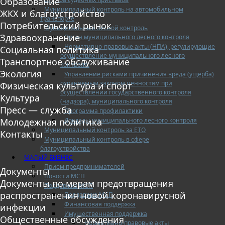
Образование
Муниципальный контроль на автомобильном
ЖКХ и благоустройство
транспорте
Потребительский рынок
Муниципальный лесной контроль
Здравоохранение
Орган муниципального лесного контроля
Нормативно-правовые акты (НПА), регулирующие
Социальная политика
осуществление муниципального лесного
Транспортное обслуживание
контроля:
Экология
Управление рисками причинения вреда (ущерба)
охраняемым законом ценностям при
Физическая культура и спорт
осуществлении государственного контроля
Культура
(надзора), муниципального контроля
Пресс — служба
Программа профилактики
Доклады муниципального лесного контроля
Молодежная политика
Муниципальный контроль за ЕТО
Контакты
Муниципальный контроль в сфере
благоустройства
МАЛЫЙ БИЗНЕС
Прием предпринимателей
Документы
Новости МСП
Документы по мерам предотвращения
Поддержка МСП
распространения новой коронавирусной
Поддержка МСП
Финансовая поддержка
инфекции
Имущественная поддержка
Общественные обсуждения
Нормативно-правовые акты