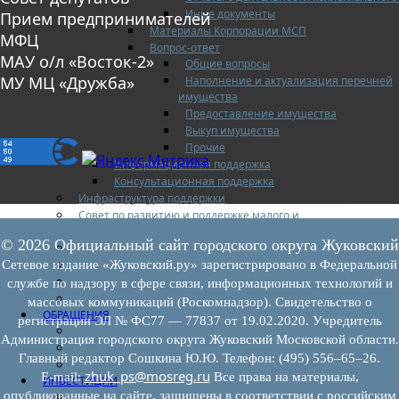
Иные документы
Прием предпринимателей
Материалы Корпорации МСП
МФЦ
Вопрос-ответ
МАУ о/л «Восток-2»
Общие вопросы
МУ МЦ «Дружба»
Наполнение и актуализация перечней
имущества
Предоставление имущества
Выкуп имущества
Прочие
Информационная поддержка
Консультационная поддержка
Инфраструктура поддержки
Совет по развитию и поддержке малого и
среднего предпринимательства
© 2026 Официальный сайт городского округа Жуковский
Контакты
Книга жалоб
Сетевое издание «Жуковский.ру» зарегистрировано в Федеральной
Законодательство
службе по надзору в сфере связи, информационных технологий и
Конкурсы
массовых коммуникаций (Роскомнадзор). Свидетельство о
ОБРАЩЕНИЯ
регистрации ЭЛ № ФС77 — 77837 от 19.02.2020. Учредитель
Обращения граждан
Администрация городского округа Жуковский Московской области.
Графики личного приема граждан
Главный редактор Сошкина Ю.Ю. Телефон: (495) 556–65–26.
Информация
zhuk_ps@mosreg.ru
E‑mail:
Все права на материалы,
ИНВЕСТИЦИИ
опубликованные на сайте, защищены в соответствии с российским
Инвестиционный паспорт