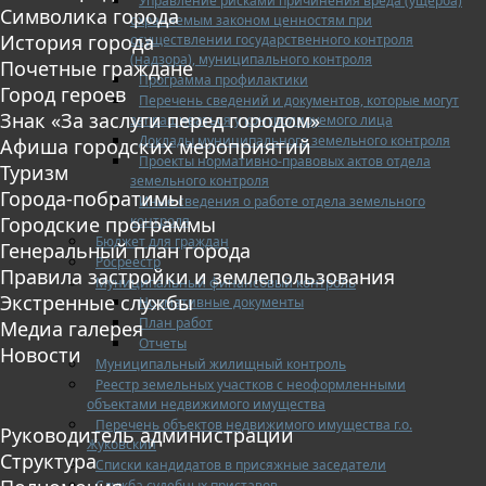
Управление рисками причинения вреда (ущерба)
Символика города
охраняемым законом ценностям при
История города
осуществлении государственного контроля
(надзора), муниципального контроля
Почетные граждане
Программа профилактики
Город героев
Перечень сведений и документов, которые могут
Знак «За заслуги перед городом»
запрашиваться у контролируемого лица
Доклады муниципального земельного контроля
Афиша городских мероприятий
Проекты нормативно-правовых актов отдела
Туризм
земельного контроля
Города-побратимы
Иные сведения о работе отдела земельного
контроля
Городские программы
Бюджет для граждан
Генеральный план города
Росреестр
Правила застройки и землепользования
Муниципальный финансовый контроль
Экстренные службы
Нормативные документы
План работ
Медиа галерея
Отчеты
Новости
Муниципальный жилищный контроль
Реестр земельных участков с неоформленными
объектами недвижимого имущества
Перечень объектов недвижимого имущества г.о.
Руководитель администрации
Жуковский
Структура
Списки кандидатов в присяжные заседатели
Служба судебных приставов