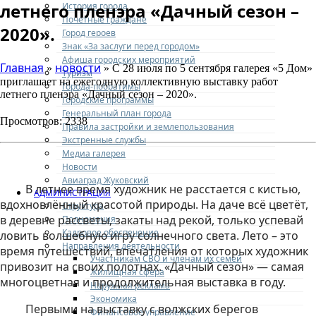
летнего пленэра «Дачный сезон –
История города
Почетные граждане
2020».
Город героев
Знак «За заслуги перед городом»
Афиша городских мероприятий
Главная
новости
»
» С 28 июля по 5 сентября галерея «5 Дом»
Туризм
приглашает на ежегодную коллективную выставку работ
Города-побратимы
летнего пленэра «Дачный сезон – 2020».
Городские программы
Генеральный план города
Просмотров: 2338
Правила застройки и землепользования
Экстренные службы
Медиа галерея
Новости
Авиаград Жуковский
В летнее время художник не расстается с кистью,
АДМИНИСТРАЦИЯ
вдохновлённый красотой природы. На даче всё цветёт,
Структура
в деревне рассветы, закаты над рекой, только успевай
Полномочия
Кадровое обеспечение
ловить волшебную игру солнечного света. Лето – это
Направления деятельности
время путешествий, впечатления от которых художник
Участникам СВО и членам их семей
привозит на своих полотнах. «Дачный сезон» — самая
Жилищная сфера
многоцветная и продолжительная выставка в году.
Наружная реклама
Экономика
Первыми на выставку с волжских берегов
Финансовое управление