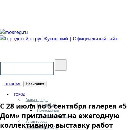
Городской округ Жуковский
Официальный сайт
ГЛАВНАЯ
Навигация
ГОРОД
Глава города
С 28 июля по 5 сентября галерея «5
Биография
Полномочия
Дом» приглашает на ежегодную
Доклады и отчеты
Устав города
коллективную выставку работ
Символика города