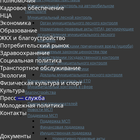
Полномочия
Муниципальный контроль на автомобильном
Кадровое обеспечение
транспорте
НЦА
Муниципальный лесной контроль
Экономика
Орган муниципального лесного контроля
Нормативно-правовые акты (НПА), регулирующие
Образование
осуществление муниципального лесного
ЖКХ и благоустройство
контроля:
Потребительский рынок
Управление рисками причинения вреда (ущерба)
охраняемым законом ценностям при
Здравоохранение
осуществлении государственного контроля
Социальная политика
(надзора), муниципального контроля
Транспортное обслуживание
Программа профилактики
Экология
Доклады муниципального лесного контроля
Муниципальный контроль за ЕТО
Физическая культура и спорт
Муниципальный контроль в сфере
Культура
благоустройства
Пресс — служба
МАЛЫЙ БИЗНЕС
Прием предпринимателей
Молодежная политика
Новости МСП
Контакты
Поддержка МСП
Поддержка МСП
Финансовая поддержка
Имущественная поддержка
Документы
Нормативно-правовые акты