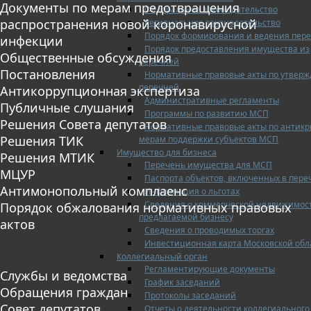
Документы по мерам предотвращения
Федеральное законодательство
распространения новой коронавирусной
Региональное законодательство
Порядок формирования и ведения пер
инфекции
Порядок предоставления имущества из
Общественные обсуждения
перечней
Постановления
Нормативные правовые акты по утвер
перечней
Антикоррупционная экспертиза
Административные регламенты
Публичные слушания
Программы по развитию МСП
Решения Совета депутатов
Нормативные правовые акты по антик
Решения ТИК
мерам поддержки субъектов МСП
Имущество для бизнеса
Решения МТИК
Перечень имущества для МСП
МЦУР
Паспорта объектов, включенных в пере
Антимонопольный комплаенс
Информация о льготах
Сведения о коммерческой недвижимос
Порядок обжалования нормативных правовых
предлагаемой бизнесу
актов
Сведения о проводимых торгах
Инвестиционная карта Московской обл
Коллегиальный орган
Регламентирующие документы
Службы и ведомства
График заседаний
Обращения граждан
Протоколы заседаний
Совет депутатов
Отчеты о деятельности коллегиального