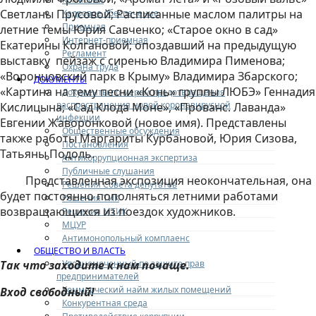
Светланы Прусовой; Расписанные маслом палитры на
Кадровое обеспечение
Приемная
летние темы Юрия Савченко; «Старое окно в сад»
Интернет-приемная
Екатерины Колгановой; опоздавший на предыдущую
Регламент
выставку пейзаж с сиренью Владимира Пименова;
Охрана труда
«Воронцовский парк в Крыму» Владимира Збарского;
ДОКУМЕНТЫ
«Картина на тему песни «Конь» группы ЛЮБЭ» Геннадия
Документы по мерам предотвращения
распространения новой коронавирусной
Кислицына; «Сад Клода Моне», «Прованс. Лаванда»
инфекции
Евгении Жаворонковой (новое имя). Представлены
Общественные обсуждения
также работы Маргариты Курбановой, Юрия Сизова,
Постановления
Татьяны Подоль.
Антикоррупционная экспертиза
Публичные слушания
Представленная экспозиция неокончательная, она
Решения Совета депутатов
будет постоянно пополняться летними работами
Решения ТИК
возвращающихся из поездок художников.
Решения МТИК
МЦУР
Антимонопольный комплаенс
ОБЩЕСТВО И ВЛАСТЬ
Уполномоченный по защите прав
Так что заходите к нам почаще.
предпринимателей
Коммерческий найм жилых помещений
Вход свободный!
Конкурентная среда