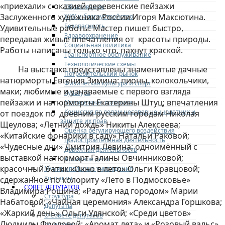
«приехали» с оказией деревенские пейзажи
Образование
Заслуженного художника России Игоря Максютина.
ЖКХ и благоустройство
Безопасность
Удивительные работы! Мастер пишет быстро,
Здравоохранение
передавая живые впечатления от красоты природы.
Социальная политика
Работы написаны только что, пахнут краской.
Транспортное обслуживание
Технологические схемы
На выставке представлены знаменитые дачные
Потребительский рынок
натюрморты Евгения Зимина: пионы, колокольчики,
Физическая культура и спорт
маки; любимые и узнаваемые с первого взгляда
Культура
пейзажи и натюрморты Екатерины Штуц; впечатления
Молодежная политика
Комиссия по делам несовершеннолетних и
от поездок по древним русским городам Николая
защите их прав
Щеулова; «Летний дождь» Никиты Алексеева;
Оценка регулирующего воздействия
«Китайские фонарики в саду» Натальи Раковой;
Градостроительная деятельность
«Чудесные дни» Дмитрия Лёвина; одноимённый с
Дорожная деятельность
выставкой натюрморт Галины Овчинниковой;
Архивное дело
красочный батик «Окно в лето» Ольги Кравцовой;
Муниципальные учреждения
Контакты
сдержанное по колориту «Лето в Подмосковье»
СОВЕТ ДЕПУТАТОВ
Владимира Рощина; «Радуга над городом» Марии
Структура
Набатовой; «Чайная церемония» Александра Горшкова;
Депутаты
«Жаркий день» Ольги Удянской; «Среди цветов»
О Совете депутатов
Людмилы Фроловой; «Аромат лета» и «Розовый вальс»
Комиссии