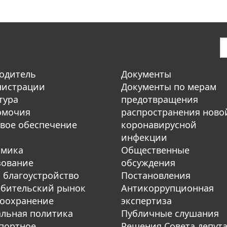
одитель
Документы
нистрации
Документы по мерам
тура
предотвращения
омочия
распространения ново
вое обеспечение
коронавирусной
инфекции
омика
Общественные
зование
обсуждения
 благоустройство
Постановления
бительский рынок
Антикоррупционная
оохранение
экспертиза
льная политика
Публичные слушания
портное
Решения Совета депут