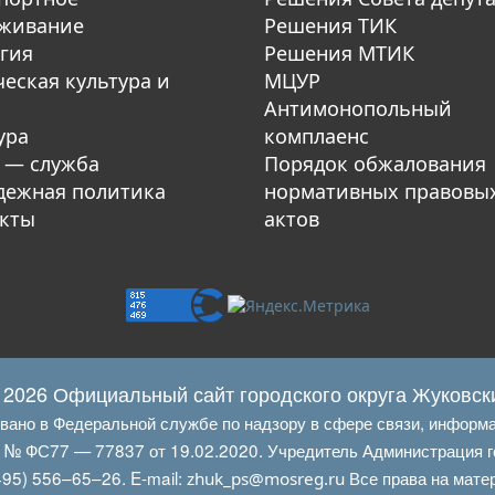
уживание
Решения ТИК
гия
Решения МТИК
еская культура и
МЦУР
Антимонопольный
ура
комплаенс
 — служба
Порядок обжалования
ежная политика
нормативных правовы
кты
актов
 2026 Официальный сайт городского округа Жуковск
овано в Федеральной службе по надзору в сфере связи, информ
Л № ФС77 — 77837 от 19.02.2020. Учредитель Администрация г
95) 556–65–26. E‑mail:
Все права на мате
zhuk_ps@mosreg.ru