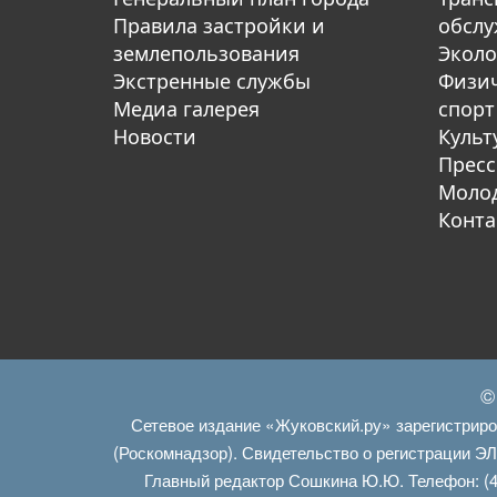
Правила застройки и
обсл
землепользования
Эколо
Экстренные службы
Физич
Медиа галерея
спорт
Новости
Культ
Пресс
Молод
Конта
©
Сетевое издание «Жуковский.ру» зарегистрир
(Роскомнадзор). Свидетельство о регистрации Э
Главный редактор Сошкина Ю.Ю. Телефон: (4