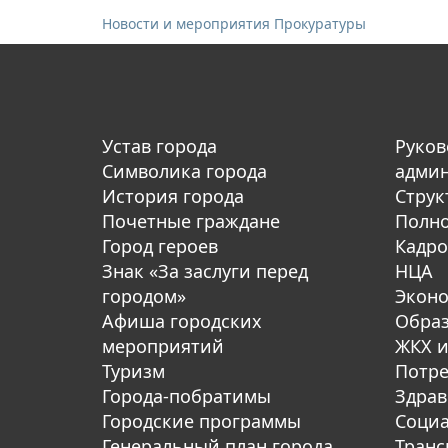
Новости и мероприятия Прокуратуры
Устав города
Руков
Символика города
адми
История города
Струк
Почетные граждане
Полн
Город героев
Кадро
Знак «За заслуги перед
НЦА
городом»
Экон
Афиша городских
Обра
мероприятий
ЖКХ и
Туризм
Потре
Города-побратимы
Здрав
Городские программы
Социа
Генеральный план города
Транс