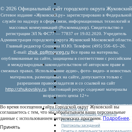
Федеральное законодательство
© 2026 Официальный сайт городского округа Жуковский
Региональное законодательство
Порядок формирования и ведения пер
Сетевое издание «Жуковский.ру» зарегистрировано в Федеральной
Порядок предоставления имущества из
службе по надзору в сфере связи, информационных технологий и
перечней
массовых коммуникаций (Роскомнадзор). Свидетельство о
Нормативные правовые акты по утвер
регистрации ЭЛ № ФС77 — 77837 от 19.02.2020. Учредитель
перечней
Администрация городского округа Жуковский Московской области.
Административные регламенты
Главный редактор Сошкина Ю.Ю. Телефон: (495) 556–65–26.
Программы по развитию МСП
zhuk_ps@mosreg.ru
E‑mail:
Все права на материалы,
Нормативные правовые акты по антик
опубликованные на сайте, защищены в соответствии с российским
мерам поддержки субъектов МСП
Имущество для бизнеса
и международным законодательством об авторском праве и
Перечень имущества для МСП
смежных правах. Использование аудио-, фото- видео- и новостных
Паспорта объектов, включенных в пере
материалов, размещенных на сайте, допускается только с
Информация о льготах
разрешения правообладателя и со ссылкой на сайт
Сведения о коммерческой недвижимос
http://zhukovskiy.ru
. Настоящий ресурс содержит материалы
предлагаемой бизнесу
возрастного ценза 12+»
Сведения о проводимых торгах
Инвестиционная карта Московской обл
Во время посещения сайта Городской округ Жуковский вы
Коллегиальный орган
соглашаетесь с тем, что мы обрабатываем ваши персональные
Регламентирующие документы
Подробнее
данные с использованием метрических программ.
.
График заседаний
Протоколы заседаний
Принять
Отчеты о деятельности коллегиального