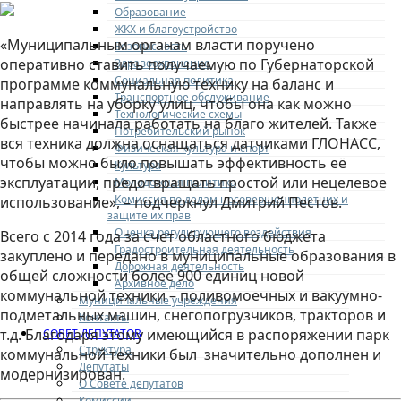
Образование
ЖКХ и благоустройство
«Муниципальным органам власти поручено
Безопасность
оперативно ставить получаемую по Губернаторской
Здравоохранение
Социальная политика
программе коммунальную технику на баланс и
Транспортное обслуживание
направлять на уборку улиц, чтобы она как можно
Технологические схемы
быстрее начинала работать на благо жителей. Также
Потребительский рынок
вся техника должна оснащаться датчиками ГЛОНАСС,
Физическая культура и спорт
чтобы можно было повышать эффективность её
Культура
эксплуатации, предотвращать простой или нецелевое
Молодежная политика
Комиссия по делам несовершеннолетних и
использование», – подчеркнул Дмитрий Пестов.
защите их прав
Оценка регулирующего воздействия
Всего с 2014 года за счет областного бюджета
Градостроительная деятельность
закуплено и передано в муниципальные образования в
Дорожная деятельность
общей сложности более 900 единиц новой
Архивное дело
коммунальной техники – поливомоечных и вакуумно-
Муниципальные учреждения
подметальных машин, снегопогрузчиков, тракторов и
Контакты
т.д. Благодаря этому имеющийся в распоряжении парк
СОВЕТ ДЕПУТАТОВ
Структура
коммунальной техники был значительно дополнен и
Депутаты
модернизирован.
О Совете депутатов
Комиссии