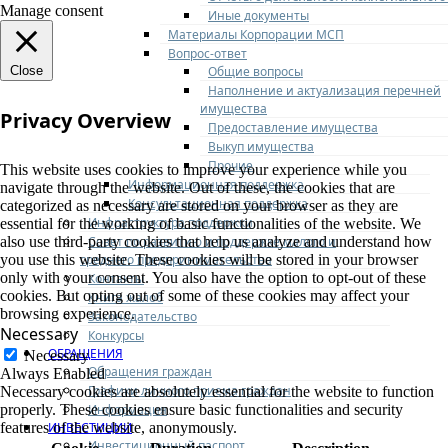
Manage consent
Иные документы
Материалы Корпорации МСП
Вопрос-ответ
Общие вопросы
Close
Наполнение и актуализация перечней
имущества
Privacy Overview
Предоставление имущества
Выкуп имущества
Прочие
This website uses cookies to improve your experience while you
Информационная поддержка
navigate through the website. Out of these, the cookies that are
Консультационная поддержка
categorized as necessary are stored on your browser as they are
Инфраструктура поддержки
essential for the working of basic functionalities of the website. We
Совет по развитию и поддержке малого и
also use third-party cookies that help us analyze and understand how
среднего предпринимательства
you use this website. These cookies will be stored in your browser
only with your consent. You also have the option to opt-out of these
Контакты
cookies. But opting out of some of these cookies may affect your
Книга жалоб
browsing experience.
Законодательство
Necessary
Конкурсы
ОБРАЩЕНИЯ
Necessary
Обращения граждан
Always Enabled
Графики личного приема граждан
Necessary cookies are absolutely essential for the website to function
Информация
properly. These cookies ensure basic functionalities and security
ИНВЕСТИЦИИ
features of the website, anonymously.
Инвестиционный паспорт