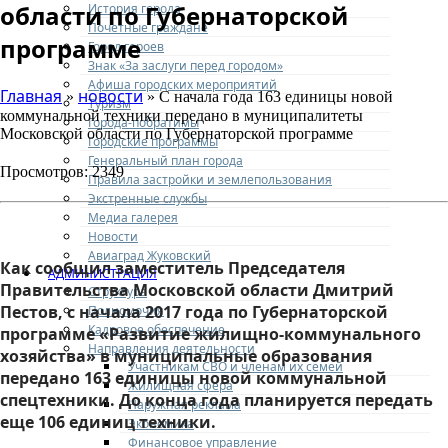
области по Губернаторской
История города
Почетные граждане
программе
Город героев
Знак «За заслуги перед городом»
Афиша городских мероприятий
Главная
новости
»
» С начала года 163 единицы новой
Туризм
коммунальной техники передано в муниципалитеты
Города-побратимы
Московской области по Губернаторской программе
Городские программы
Генеральный план города
Просмотров: 2349
Правила застройки и землепользования
Экстренные службы
Медиа галерея
Новости
Авиаград Жуковский
Как сообщил заместитель Председателя
АДМИНИСТРАЦИЯ
Правительства Московской области Дмитрий
Структура
Пестов, с начала 2017 года по Губернаторской
Полномочия
Кадровое обеспечение
программе «Развитие жилищно-коммунального
Направления деятельности
хозяйства» в муниципальные образования
Участникам СВО и членам их семей
передано 163 единицы новой коммунальной
Жилищная сфера
спецтехники. До конца года планируется передать
Наружная реклама
еще 106 единиц техники.
Экономика
Финансовое управление