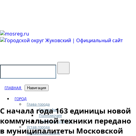
Городской округ Жуковский
Официальный сайт
ГЛАВНАЯ
Навигация
ГОРОД
Глава города
С начала года 163 единицы новой
Биография
Полномочия
коммунальной техники передано
Доклады и отчеты
Устав города
в муниципалитеты Московской
Символика города