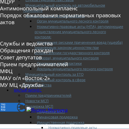
МЦУР
Муниципальный контроль на автомобильном
Антимонопольный комплаенс
транспорте
Порядок обжалования нормативных правовых
Муниципальный лесной контроль
Орган муниципального лесного контроля
актов
Нормативно-правовые акты (НПА), регулирующие
осуществление муниципального лесного
контроля:
Управление рисками причинения вреда (ущерба)
Службы и ведомства
охраняемым законом ценностям при
Обращения граждан
осуществлении государственного контроля
Совет депутатов
(надзора), муниципального контроля
Прием предпринимателей
Программа профилактики
Доклады муниципального лесного контроля
МФЦ
Муниципальный контроль за ЕТО
МАУ о/л «Восток-2»
Муниципальный контроль в сфере
МУ МЦ «Дружба»
благоустройства
МАЛЫЙ БИЗНЕС
Прием предпринимателей
Новости МСП
Поддержка МСП
Поддержка МСП
Финансовая поддержка
Имущественная поддержка
Нормативно-правовые акты