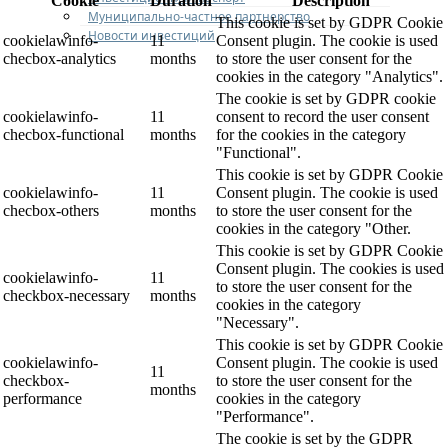
Cookie
Duration
Description
Муниципально-частное партнерство
This cookie is set by GDPR Cookie
Новости инвестиций
cookielawinfo-
11
Consent plugin. The cookie is used
checbox-analytics
months
to store the user consent for the
cookies in the category "Analytics".
The cookie is set by GDPR cookie
cookielawinfo-
11
consent to record the user consent
checbox-functional
months
for the cookies in the category
"Functional".
This cookie is set by GDPR Cookie
cookielawinfo-
11
Consent plugin. The cookie is used
checbox-others
months
to store the user consent for the
cookies in the category "Other.
This cookie is set by GDPR Cookie
Consent plugin. The cookies is used
cookielawinfo-
11
to store the user consent for the
checkbox-necessary
months
cookies in the category
"Necessary".
This cookie is set by GDPR Cookie
cookielawinfo-
Consent plugin. The cookie is used
11
checkbox-
to store the user consent for the
months
performance
cookies in the category
"Performance".
The cookie is set by the GDPR