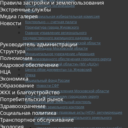
Противодействие коррупции
Правила застройки и землепользования
Общественные организации
Экстренные службы
ОМВД
Медиа галерея
Территориальная избирательная комиссия
Контрольно — счетная палата
Новости
Прокуратура города Жуковского
Главное управление регионального
государственного жилищного надзора и
содержания территорий Московской области
Руководитель администрации
Госстройнадзор Московской области
Структура
Муниципальное учреждение «Дирекция
Полномочия
централизованного обеспечения городского округа
Кадровое обеспечение
Жуковский Московской области» (МУ «ДЦО»)
Центр «Мои документы» г.о. Жуковский
НЦА
Опека
Экономика
Социальный фонд России
Образование
Новости СФР
Центр занятости населения Московской области
ЖКХ и благоустройство
ОНД и ПР по Раменскому городскому округу
Потребительский рынок
Муниципальный земельный контроль
Здравоохранение
Отдел земельного контроля
Социальная политика
Нормативно-правовые акты (НПА), регулирующие
осуществление муниципального земельного
Транспортное обслуживание
контроля
Экология