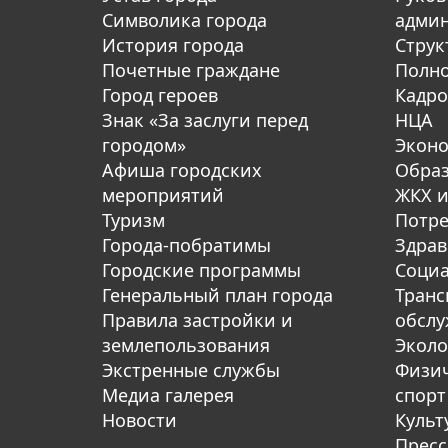
Символика города
адми
История города
Струк
Почетные граждане
Полн
Город героев
Кадро
Знак «За заслуги перед
НЦА
городом»
Экон
Афиша городских
Обра
мероприятий
ЖКХ и
Туризм
Потре
Города-побратимы
Здрав
Городские программы
Социа
Генеральный план города
Транс
Правила застройки и
обсл
землепользования
Эколо
Экстренные службы
Физич
Медиа галерея
спорт
Новости
Культ
Пресс