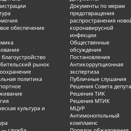
нистрации
Документы по мерам
тура
предотвращения
омочия
распространения ново
вое обеспечение
коронавирусной
инфекции
омика
Общественные
зование
обсуждения
 благоустройство
Постановления
бительский рынок
Антикоррупционная
оохранение
экспертиза
льная политика
Публичные слушания
портное
Решения Совета депут
уживание
Решения ТИК
гия
Решения МТИК
еская культура и
МЦУР
Антимонопольный
ура
комплаенс
 — служба
Порядок обжалования