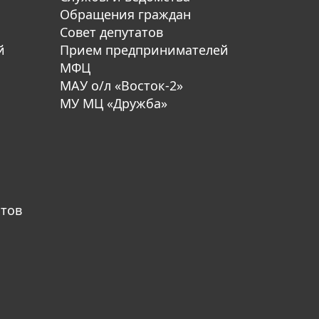
Обращения граждан
Совет депутатов
й
Прием предпринимателей
МФЦ
МАУ о/л «Восток-2»
МУ МЦ «Дружба»
атов