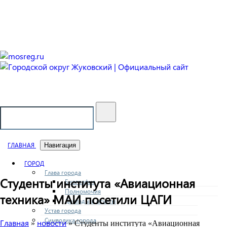
Городской округ Жуковский
Официальный сайт
ГЛАВНАЯ
Навигация
ГОРОД
Глава города
Студенты института «Авиационная
Биография
Полномочия
техника» МАИ посетили ЦАГИ
Доклады и отчеты
Устав города
Символика города
Главная
новости
»
» Студенты института «Авиационная