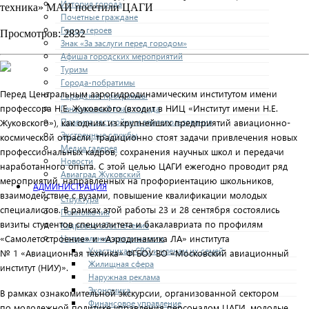
История города
техника» МАИ посетили ЦАГИ
Почетные граждане
Город героев
Просмотров: 2832
Знак «За заслуги перед городом»
Афиша городских мероприятий
Туризм
Города-побратимы
Перед Центральным аэрогидродинамическим институтом имени
Городские программы
профессора Н.Е. Жуковского (входит в НИЦ «Институт имени Н.Е.
Генеральный план города
Правила застройки и землепользования
Жуковского»), как одним из крупнейших предприятий авиационно-
Экстренные службы
космической отрасли, традиционно стоят задачи привлечения новых
Медиа галерея
профессиональных кадров, сохранения научных школ и передачи
Новости
наработанного опыта. С этой целью ЦАГИ ежегодно проводит ряд
Авиаград Жуковский
мероприятий, направленных на профориентацию школьников,
АДМИНИСТРАЦИЯ
взаимодействие с вузами, повышение квалификации молодых
Структура
специалистов. В рамках этой работы 23 и 28 сентября состоялись
Полномочия
визиты студентов специалитета и бакалавриата по профилям
Кадровое обеспечение
Направления деятельности
«Самолетостроение» и «Аэродинамика ЛА» института
Участникам СВО и членам их семей
№ 1 «Авиационная техника» ФГБОУ ВО «Московский авиационный
Жилищная сфера
институт (НИУ)».
Наружная реклама
Экономика
В рамках ознакомительной экскурсии, организованной сектором
Финансовое управление
по молодежной политике управления персоналом ЦАГИ, молодые