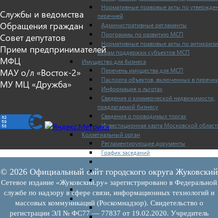
Нормативные правовые акты по утвержде
Службы и ведомства
перечней
Обращения граждан
Административные регламенты
Программы по развитию МСП
Совет депутатов
Нормативные правовые акты по антикриз
Прием предпринимателей
мерам поддержки субъектов МСП
МФЦ
Имущество для бизнеса
Перечень имущества для МСП
МАУ о/л «Восток-2»
Паспорта объектов, включенных в перечн
МУ МЦ «Дружба»
Информация о льготах
Сведения о коммерческой недвижимости,
предлагаемой бизнесу
Сведения о проводимых торгах
Инвестиционная карта Московской област
Коллегиальный орган
Регламентирующие документы
График заседаний
Протоколы заседаний
Отчеты о деятельности коллегиального ор
© 2026 Официальный сайт городского округа Жуковский
Иные документы
Сетевое издание «Жуковский.ру» зарегистрировано в Федеральной
Материалы Корпорации МСП
службе по надзору в сфере связи, информационных технологий и
Вопрос-ответ
массовых коммуникаций (Роскомнадзор). Свидетельство о
Общие вопросы
регистрации ЭЛ № ФС77 — 77837 от 19.02.2020. Учредитель
Наполнение и актуализация перечней иму