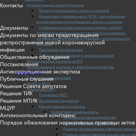
Контакты
Муниципальный лесной контроль
Орган муниципального лесного контроля
Нормативно-правовые акты (НПА), регулирующие
осуществление муниципального лесного контроля:
Документы
Управление рисками причинения вреда (ущерба)
охраняемым законом ценностям при осуществлении
Документы по мерам предотвращения
государственного контроля (надзора), муниципального
распространения новой коронавирусной
контроля
инфекции
Программа профилактики
Доклады муниципального лесного контроля
Общественные обсуждения
Муниципальный контроль за ЕТО
Постановления
Муниципальный контроль в сфере благоустройства
Антикоррупционная экспертиза
МАЛЫЙ БИЗНЕС
Публичные слушания
Прием предпринимателей
Новости МСП
Решения Совета депутатов
Поддержка МСП
Решения ТИК
Поддержка МСП
Решения МТИК
Финансовая поддержка
Имущественная поддержка
МЦУР
Нормативно-правовые акты
Антимонопольный комплаенс
Федеральное законодательство
Порядок обжалования нормативных правовых актов
Региональное законодательство
Порядок формирования и ведения перечн
Порядок предоставления имущества из пе