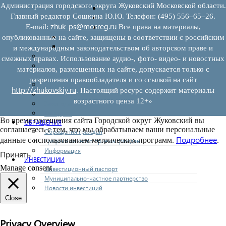
Администрация городского округа Жуковский Московской области.
Предоставление имущества
Главный редактор Сошкина Ю.Ю. Телефон: (495) 556–65–26.
Выкуп имущества
zhuk_ps@mosreg.ru
E‑mail:
Все права на материалы,
Прочие
Информационная поддержка
опубликованные на сайте, защищены в соответствии с российским
Консультационная поддержка
и международным законодательством об авторском праве и
Инфраструктура поддержки
смежных правах. Использование аудио-, фото- видео- и новостных
Совет по развитию и поддержке малого и среднего
материалов, размещенных на сайте, допускается только с
предпринимательства
разрешения правообладателя и со ссылкой на сайт
Контакты
http://zhukovskiy.ru
. Настоящий ресурс содержит материалы
Книга жалоб
возрастного ценза 12+»
Законодательство
Конкурсы
Во время посещения сайта Городской округ Жуковский вы
ОБРАЩЕНИЯ
соглашаетесь с тем, что мы обрабатываем ваши персональные
Обращения граждан
Подробнее
данные с использованием метрических программ.
.
Графики личного приема граждан
Информация
Принять
ИНВЕСТИЦИИ
Manage consent
Инвестиционный паспорт
Муниципально-частное партнерство
Новости инвестиций
Close
Privacy Overview