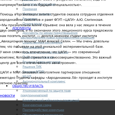
Кадровое обеспечение
напрямую связано с их будущей специальностью».
Приемная
Интернет-приемная
Помощь в организации визита студентов оказала сотрудник отделения
Регламент
аэродинамики самолетов и ракет ФГУП «ЦАГИ» А.Ю. Слитинская.
Охрана труда
«Мы признательны Алине Юрьевне: она вела у нас лекции в течение
ДОКУМЕНТЫ
двух семестров, и по окончании этого лекционного курса предложила
Документы по мерам предотвращения
нам посетить институт, — делится мнением студент института
распространения новой коронавирусной инфекции
„Авиационная техника“ МАИ Алексей Селин. — Мы очень довольны
Общественные обсуждения
тем, что побывали на этой уникальной экспериментальной базе.
Постановления
У меня сложилось впечатление, что ЦАГИ — это современный
Антикоррупционная экспертиза
Публичные слушания
комплекс, который стремится к самосовершенствованию. Это важный
Решения Совета депутатов
центр для всего отечественного авиастроения».
Решения ТИК
Решения МТИК
ЦАГИ и МАИ связывают многолетние партнерские отношения:
МЦУР
ежегодно студенты кафедры «Аэродинамика ЛА» проходят в институте
Антимонопольный комплаенс
летнюю практику.
ОБЩЕСТВО И ВЛАСТЬ
Уполномоченный по защите прав
новости
предпринимателей
Коммерческий найм жилых помещений
Конкурентная среда
Противодействие коррупции
Общественные организации