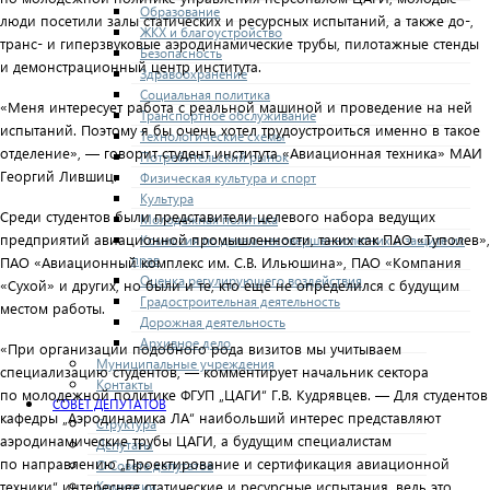
Образование
люди посетили залы статических и ресурсных испытаний, а также до-,
ЖКХ и благоустройство
транс- и гиперзвуковые аэродинамические трубы, пилотажные стенды
Безопасность
и демонстрационный центр института.
Здравоохранение
Социальная политика
«Меня интересует работа с реальной машиной и проведение на ней
Транспортное обслуживание
испытаний. Поэтому я бы очень хотел трудоустроиться именно в такое
Технологические схемы
отделение», — говорит студент института «Авиационная техника» МАИ
Потребительский рынок
Георгий Лившиц.
Физическая культура и спорт
Культура
Среди студентов были представители целевого набора ведущих
Молодежная политика
предприятий авиационной промышленности, таких как ПАО «Туполев»,
Комиссия по делам несовершеннолетних и защите их
прав
ПАО «Авиационный комплекс им. С.В. Ильюшина», ПАО «Компания
Оценка регулирующего воздействия
«Сухой» и других, но были и те, кто еще не определился с будущим
Градостроительная деятельность
местом работы.
Дорожная деятельность
Архивное дело
«При организации подобного рода визитов мы учитываем
Муниципальные учреждения
специализацию студентов, — комментирует начальник сектора
Контакты
по молодежной политике ФГУП „ЦАГИ“ Г.В. Кудрявцев. — Для студентов
СОВЕТ ДЕПУТАТОВ
кафедры „Аэродинамика ЛА“ наибольший интерес представляют
Структура
аэродинамические трубы ЦАГИ, а будущим специалистам
Депутаты
по направлению „Проектирование и сертификация авиационной
О Совете депутатов
Комиссии
техники“ интереснее статические и ресурсные испытания, ведь это