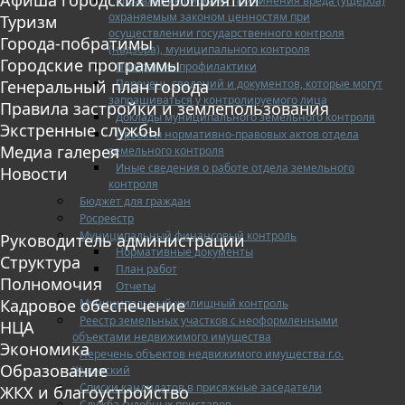
Управление рисками причинения вреда (ущерба)
охраняемым законом ценностям при
Туризм
осуществлении государственного контроля
Города-побратимы
(надзора), муниципального контроля
Городские программы
Программа профилактики
Перечень сведений и документов, которые могут
Генеральный план города
запрашиваться у контролируемого лица
Правила застройки и землепользования
Доклады муниципального земельного контроля
Экстренные службы
Проекты нормативно-правовых актов отдела
Медиа галерея
земельного контроля
Иные сведения о работе отдела земельного
Новости
контроля
Бюджет для граждан
Росреестр
Муниципальный финансовый контроль
Руководитель администрации
Нормативные документы
Структура
План работ
Полномочия
Отчеты
Кадровое обеспечение
Муниципальный жилищный контроль
Реестр земельных участков с неоформленными
НЦА
объектами недвижимого имущества
Экономика
Перечень объектов недвижимого имущества г.о.
Образование
Жуковский
Списки кандидатов в присяжные заседатели
ЖКХ и благоустройство
Служба судебных приставов