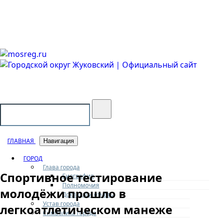
Городской округ Жуковский
Официальный сайт
ГЛАВНАЯ
Навигация
ГОРОД
Глава города
Спортивное тестирование
Биография
Полномочия
молодёжи прошло в
Доклады и отчеты
Устав города
легкоатлетическом манеже
Символика города