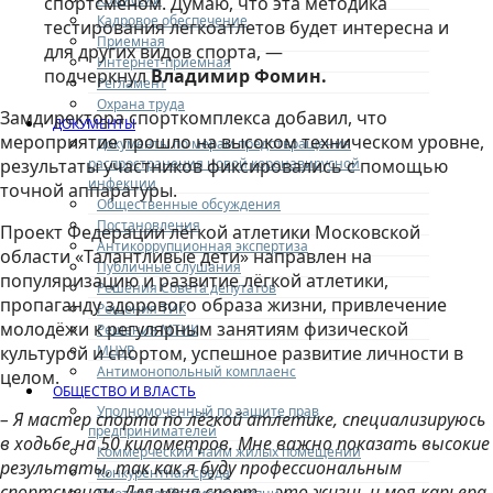
спортсменом. Думаю, что эта методика
Кадровое обеспечение
тестирования легкоатлетов будет интересна и
Приемная
для других видов спорта, —
Интернет-приемная
подчеркнул
Владимир Фомин.
Регламент
Охрана труда
Замдиректора спорткомплекса добавил, что
ДОКУМЕНТЫ
мероприятие прошло на высоком техническом уровне,
Документы по мерам предотвращения
распространения новой коронавирусной
результаты участников фиксировались с помощью
инфекции
точной аппаратуры.
Общественные обсуждения
Постановления
Проект Федерации лёгкой атлетики Московской
Антикоррупционная экспертиза
области «Талантливые дети» направлен на
Публичные слушания
популяризацию и развитие лёгкой атлетики,
Решения Совета депутатов
пропаганду здорового образа жизни, привлечение
Решения ТИК
молодёжи к регулярным занятиям физической
Решения МТИК
МЦУР
культурой и спортом, успешное развитие личности в
Антимонопольный комплаенс
целом.
ОБЩЕСТВО И ВЛАСТЬ
Уполномоченный по защите прав
– Я мастер спорта по лёгкой атлетике, специализируюсь
предпринимателей
в ходьбе на 50 километров. Мне важно показать высокие
Коммерческий найм жилых помещений
результаты, так как я буду профессиональным
Конкурентная среда
спортсменом. Для меня спорт – это жизнь и моя карьера,