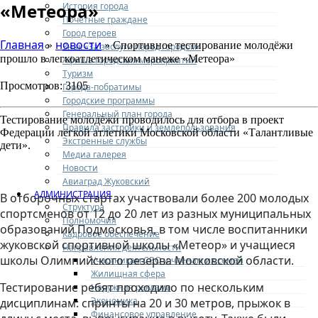
«Метеора»
История города
Почетные граждане
Город героев
Главная
новости
»
» Спортивное тестирование молодёжи
Знак «За заслуги перед городом»
прошло в легкоатлетическом манеже «Метеора»
Афиша городских мероприятий
Туризм
Просмотров: 3105
Города-побратимы
Городские программы
Генеральный план города
Тестирование молодёжи проводилось для отбора в проект
Правила застройки и землепользования
Федерации лёгкой атлетики Московской области «Талантливые
Экстренные службы
дети».
Медиа галерея
Новости
Авиаград Жуковский
АДМИНИСТРАЦИЯ
В отборочных стартах участвовали более 200 молодых
Структура
спортсменов от 12 до 20 лет из разных муниципальных
Полномочия
образований Подмосковья, в том числе воспитанники
Кадровое обеспечение
жуковской спортивной школы «Метеор» и учащиеся
Направления деятельности
школы Олимпийского резерва Московской области.
Участникам СВО и членам их семей
Жилищная сфера
Тестирование ребят проходило по нескольким
Наружная реклама
Экономика
дисциплинам: спринты на 20 и 30 метров, прыжок в
Финансовое управление