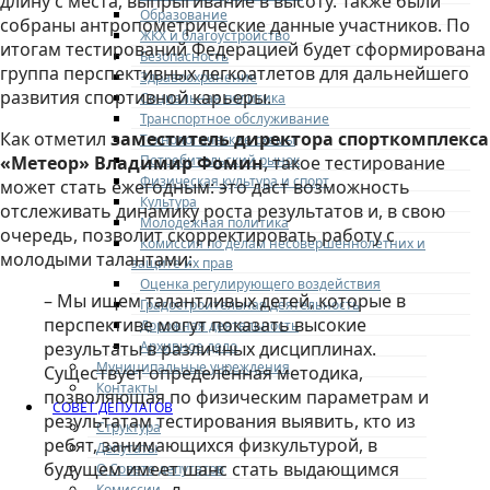
длину с места, выпрыгивание в высоту. Также были
Образование
собраны антропометрические данные участников. По
ЖКХ и благоустройство
итогам тестирований Федерацией будет сформирована
Безопасность
группа перспективных легкоатлетов для дальнейшего
Здравоохранение
развития спортивной карьеры.
Социальная политика
Транспортное обслуживание
Как отметил
заместитель директора спорткомплекса
Технологические схемы
Потребительский рынок
«Метеор» Владимир Фомин
, такое тестирование
Физическая культура и спорт
может стать ежегодным: это даст возможность
Культура
отслеживать динамику роста результатов и, в свою
Молодежная политика
очередь, позволит скорректировать работу с
Комиссия по делам несовершеннолетних и
молодыми талантами:
защите их прав
Оценка регулирующего воздействия
– Мы ищем талантливых детей, которые в
Градостроительная деятельность
перспективе могут показать высокие
Дорожная деятельность
Архивное дело
результаты в различных дисциплинах.
Муниципальные учреждения
Существует определённая методика,
Контакты
позволяющая по физическим параметрам и
СОВЕТ ДЕПУТАТОВ
результатам тестирования выявить, кто из
Структура
ребят, занимающихся физкультурой, в
Депутаты
будущем имеет шанс стать выдающимся
О Совете депутатов
Комиссии