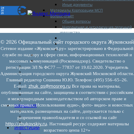
Иные документы
Материалы Корпорации МСП
Вопрос-ответ
Общие вопросы
Наполнение и актуализация перечней
имущества
Предоставление имущества
© 2026 Официальный сайт городского округа Жуковский
Выкуп имущества
Сетевое издание «Жуковский.ру» зарегистрировано в Федеральной
Прочие
службе по надзору в сфере связи, информационных технологий и
Информационная поддержка
Консультационная поддержка
массовых коммуникаций (Роскомнадзор). Свидетельство о
Инфраструктура поддержки
регистрации ЭЛ № ФС77 — 77837 от 19.02.2020. Учредитель
Совет по развитию и поддержке малого и
Администрация городского округа Жуковский Московской области.
среднего предпринимательства
Главный редактор Сошкина Ю.Ю. Телефон: (495) 556–65–26.
Контакты
zhuk_ps@mosreg.ru
E‑mail:
Все права на материалы,
Книга жалоб
опубликованные на сайте, защищены в соответствии с российским
Законодательство
и международным законодательством об авторском праве и
Конкурсы
смежных правах. Использование аудио-, фото- видео- и новостных
ОБРАЩЕНИЯ
Обращения граждан
материалов, размещенных на сайте, допускается только с
Графики личного приема граждан
разрешения правообладателя и со ссылкой на сайт
Информация
http://zhukovskiy.ru
. Настоящий ресурс содержит материалы
ИНВЕСТИЦИИ
возрастного ценза 12+»
Инвестиционный паспорт