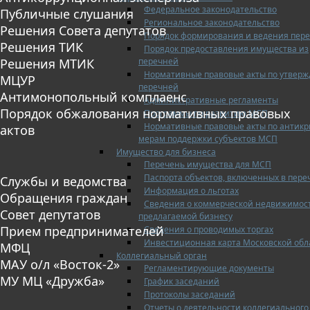
Федеральное законодательство
Публичные слушания
Региональное законодательство
Решения Совета депутатов
Порядок формирования и ведения пер
Решения ТИК
Порядок предоставления имущества из
перечней
Решения МТИК
Нормативные правовые акты по утвер
МЦУР
перечней
Антимонопольный комплаенс
Административные регламенты
Порядок обжалования нормативных правовых
Программы по развитию МСП
Нормативные правовые акты по антик
актов
мерам поддержки субъектов МСП
Имущество для бизнеса
Перечень имущества для МСП
Паспорта объектов, включенных в пере
Службы и ведомства
Информация о льготах
Обращения граждан
Сведения о коммерческой недвижимос
Совет депутатов
предлагаемой бизнесу
Прием предпринимателей
Сведения о проводимых торгах
Инвестиционная карта Московской обл
МФЦ
Коллегиальный орган
МАУ о/л «Восток-2»
Регламентирующие документы
МУ МЦ «Дружба»
График заседаний
Протоколы заседаний
Отчеты о деятельности коллегиального