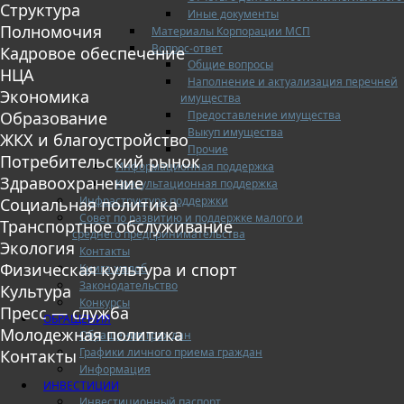
Структура
Иные документы
Полномочия
Материалы Корпорации МСП
Вопрос-ответ
Кадровое обеспечение
Общие вопросы
НЦА
Наполнение и актуализация перечней
Экономика
имущества
Предоставление имущества
Образование
Выкуп имущества
ЖКХ и благоустройство
Прочие
Потребительский рынок
Информационная поддержка
Здравоохранение
Консультационная поддержка
Инфраструктура поддержки
Социальная политика
Совет по развитию и поддержке малого и
Транспортное обслуживание
среднего предпринимательства
Экология
Контакты
Физическая культура и спорт
Книга жалоб
Законодательство
Культура
Конкурсы
Пресс — служба
ОБРАЩЕНИЯ
Молодежная политика
Обращения граждан
Графики личного приема граждан
Контакты
Информация
ИНВЕСТИЦИИ
Инвестиционный паспорт