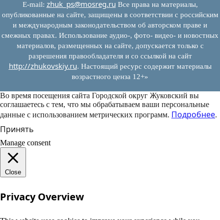
zhuk_ps@mosreg.ru
E‑mail:
Все права на материалы,
опубликованные на сайте, защищены в соответствии с российским
и международным законодательством об авторском праве и
смежных правах. Использование аудио-, фото- видео- и новостных
материалов, размещенных на сайте, допускается только с
разрешения правообладателя и со ссылкой на сайт
http://zhukovskiy.ru
. Настоящий ресурс содержит материалы
возрастного ценза 12+»
Во время посещения сайта Городской округ Жуковский вы
соглашаетесь с тем, что мы обрабатываем ваши персональные
Подробнее
данные с использованием метрических программ.
.
Принять
Manage consent
Close
Privacy Overview