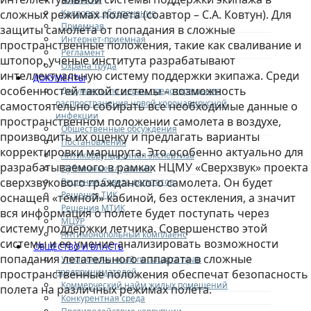
Кадровое обеспечение
сложных режимах полета (соавтор – С.А. Ковтун). Для
Приемная
защиты самолета от попадания в сложные
Интернет-приемная
пространственные положения, такие как сваливание и
Регламент
штопор, ученые института разрабатывают
Охрана труда
интеллектуальную систему поддержки экипажа. Среди
ДОКУМЕНТЫ
особенностей такой системы – возможность
Документы по мерам предотвращения
распространения новой коронавирусной
самостоятельно собирать все необходимые данные о
инфекции
пространственном положении самолета в воздухе,
Общественные обсуждения
производить их оценку и предлагать варианты
Постановления
корректировки маршрута. Это особенно актуально для
Антикоррупционная экспертиза
разрабатываемого в рамках НЦМУ «Сверхзвук» проекта
Публичные слушания
сверхзвукового гражданского самолета. Он будет
Решения Совета депутатов
Решения ТИК
оснащен «темной» кабиной, без остекления, а значит
Решения МТИК
вся информация о полете будет поступать через
МЦУР
систему поддержки летчика. Совершенство этой
Антимонопольный комплаенс
системы и ее умение анализировать возможности
ОБЩЕСТВО И ВЛАСТЬ
попадания летательного аппарата в сложные
Уполномоченный по защите прав
предпринимателей
пространственные положения обеспечат безопасность
Коммерческий найм жилых помещений
полета на различных режимах полета.
Конкурентная среда