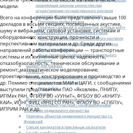
Управление рисками причинения вреда (ущерба)
охраняемым законом ценностям при
модели.
осуществлении государственного контроля
(надзора), муниципального контроля
Всего на конференции было представлено свыше 100
Программа профилактики
докладов в восьми секциях, посвященных акустике,
Перечень сведений и документов, которые могут
шуму и вибрациям; силовой установке, системам и
запрашиваться у контролируемого лица
оборудованию; конструкции, прочности и
Доклады муниципального земельного контроля
перспективным материалам и др. Среди других
Проекты нормативно-правовых актов отдела
земельного контроля
направлений работы конференции — транспортные
Иные сведения о работе отдела земельного
системы и их жизненные циклы; надёжность,
контроля
отказобезопасность, техническое обслуживание и
Бюджет для граждан
ремонт; математическое моделирование;
Росреестр
проектирование, конструирование и производство и
Муниципальный финансовый контроль
др. Помимо специалистов МАИ и ЦАГИ, с сообщениями
Нормативные документы
План работ
выступили представители ПАО «Яковлев», ПНИПУ,
Отчеты
ИПМех РАН, ФГБОУ ВО «УУНиТ», ФГБОУ ВО «КНИТУ-
Муниципальный жилищный контроль
КАИ», ИПНГ ФИЦ «ЯНЦ СО РАН», ФГАОУ ВО «СПбПУ»,
Реестр земельных участков с неоформленными
ИПРИМ РАН и др.
объектами недвижимого имущества
Перечень объектов недвижимого имущества г.о.
Жуковский
Списки кандидатов в присяжные заседатели
Служба судебных приставов