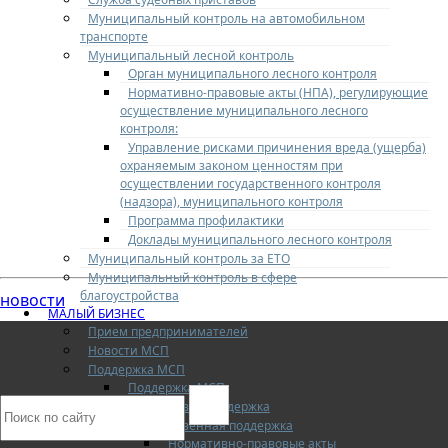
Муниципальный контроль на автомобильном
транспорте
Муниципальный лесной контроль
Орган муниципального лесного контроля
Нормативно-правовые акты (НПА), регулирующие
осуществление муниципального лесного
контроля:
Управление рисками причинения вреда (ущерба)
охраняемым законом ценностям при
осуществлении государственного контроля
(надзора), муниципального контроля
Программа профилактики
Доклады муниципального лесного контроля
Муниципальный контроль за ЕТО
Муниципальный контроль в сфере
благоустройства
новости
МАЛЫЙ БИЗНЕС
Прием предпринимателей
Новости МСП
Поддержка МСП
Поддержка МСП
Финансовая поддержка
Имущественная поддержка
Нормативно-правовые акты