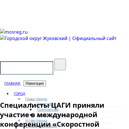
Городской округ Жуковский
Официальный сайт
ГЛАВНАЯ
Навигация
ГОРОД
Глава города
Специалисты ЦАГИ приняли
Биография
Полномочия
участие в международной
Доклады и отчеты
Устав города
конференции «Скоростной
Символика города