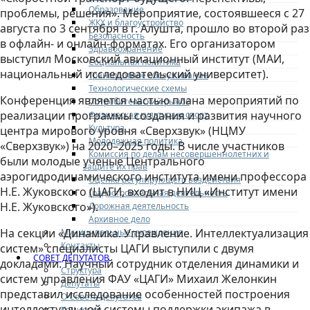
Образование
проблемы, решения». Мероприятие, состоявшееся с 27
ЖКХ и благоустройство
августа по 3 сентября в г. Алушта, прошло во второй раз
Безопасность
в офлайн- и онлайн-форматах. Его организатором
Здравоохранение
выступил Московский авиационный институт (МАИ,
Социальная политика
национальный исследовательский университет).
Транспортное обслуживание
Технологические схемы
Конференция является частью плана мероприятий по
Потребительский рынок
реализации программы создания и развития научного
Физическая культура и спорт
Культура
центра мирового уровня «Сверхзвук» (НЦМУ
Молодежная политика
«Сверхзвук») на 2020–2025 годы. В числе участников
Комиссия по делам несовершеннолетних и
были молодые ученые Центрального
защите их прав
аэрогидродинамического института имени профессора
Оценка регулирующего воздействия
Н.Е. Жуковского (ЦАГИ, входит в НИЦ «Институт имени
Градостроительная деятельность
Н.Е. Жуковского»).
Дорожная деятельность
Архивное дело
На секции «Динамика. Управление. Интеллектуализация
Муниципальные учреждения
Контакты
систем» специалисты ЦАГИ выступили с двумя
СОВЕТ ДЕПУТАТОВ
докладами. Научный сотрудник отделения динамики и
Структура
систем управления ФАУ «ЦАГИ» Михаил Желонкин
Депутаты
представил исследование особенностей построения
О Совете депутатов
интеллектуальной системы поддержки экипажа в
Комиссии