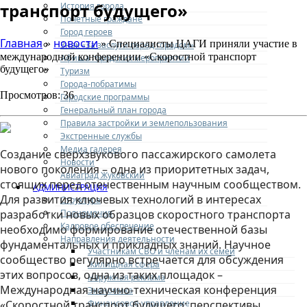
транспорт будущего»
История города
Почетные граждане
Город героев
Главная
новости
»
» Специалисты ЦАГИ приняли участие в
Знак «За заслуги перед городом»
международной конференции «Скоростной транспорт
Афиша городских мероприятий
будущего»
Туризм
Города-побратимы
Просмотров: 36
Городские программы
Генеральный план города
Правила застройки и землепользования
Экстренные службы
Медиа галерея
Создание сверхзвукового пассажирского самолета
Новости
нового поколения – одна из приоритетных задач,
Авиаград Жуковский
стоящих перед отечественным научным сообществом.
АДМИНИСТРАЦИЯ
Для развития ключевых технологий в интересах
Структура
Полномочия
разработки новых образцов скоростного транспорта
Кадровое обеспечение
необходимо формирование отечественной базы
Направления деятельности
фундаментальных и прикладных знаний. Научное
Участникам СВО и членам их семей
сообщество регулярно встречается для обсуждения
Жилищная сфера
этих вопросов, одна из таких площадок –
Наружная реклама
Международная научно-техническая конференция
Экономика
Финансовое управление
«Скоростной транспорт будущего: перспективы,