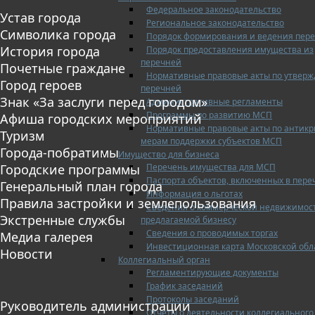
Федеральное законодательство
Устав города
Региональное законодательство
Символика города
Порядок формирования и ведения пер
История города
Порядок предоставления имущества из
перечней
Почетные граждане
Нормативные правовые акты по утвер
Город героев
перечней
Знак «За заслуги перед городом»
Административные регламенты
Программы по развитию МСП
Афиша городских мероприятий
Нормативные правовые акты по антик
Туризм
мерам поддержки субъектов МСП
Города-побратимы
Имущество для бизнеса
Перечень имущества для МСП
Городские программы
Паспорта объектов, включенных в пере
Генеральный план города
Информация о льготах
Правила застройки и землепользования
Сведения о коммерческой недвижимос
Экстренные службы
предлагаемой бизнесу
Сведения о проводимых торгах
Медиа галерея
Инвестиционная карта Московской обл
Новости
Коллегиальный орган
Регламентирующие документы
График заседаний
Протоколы заседаний
Руководитель администрации
Отчеты о деятельности коллегиального