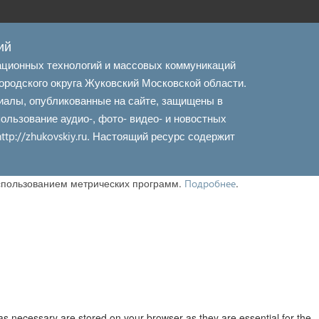
ий
ационных технологий и массовых коммуникаций
ородского округа Жуковский Московской области.
иалы, опубликованные на сайте, защищены в
льзование аудио-, фото- видео- и новостных
. Настоящий ресурс содержит
http://zhukovskiy.ru
использованием метрических программ.
.
Подробнее
as necessary are stored on your browser as they are essential for the