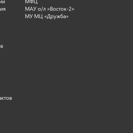
ии
МФЦ
ия
МАУ о/л «Восток-2»
МУ МЦ «Дружба»
ов
актов