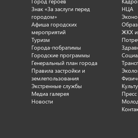
Город героев
Кадро
Знак «За заслуги перед
НЦА
городом»
Эконо
Афиша городских
Образ
мероприятий
ЖКХ и
Туризм
Потре
Города-побратимы
Здрав
Городские программы
Социа
Генеральный план города
Транс
Правила застройки и
Эколо
землепользования
Физиче
Экстренные службы
Культ
Медиа галерея
Пресс
Новости
Молод
Конта