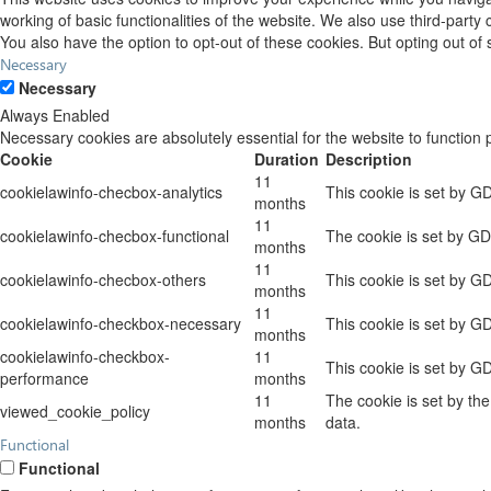
working of basic functionalities of the website. We also use third-part
You also have the option to opt-out of these cookies. But opting out o
Necessary
Necessary
Always Enabled
Necessary cookies are absolutely essential for the website to function 
Cookie
Duration
Description
11
cookielawinfo-checbox-analytics
This cookie is set by G
months
11
cookielawinfo-checbox-functional
The cookie is set by GD
months
11
cookielawinfo-checbox-others
This cookie is set by G
months
11
cookielawinfo-checkbox-necessary
This cookie is set by G
months
cookielawinfo-checkbox-
11
This cookie is set by G
performance
months
11
The cookie is set by th
viewed_cookie_policy
months
data.
Functional
Functional