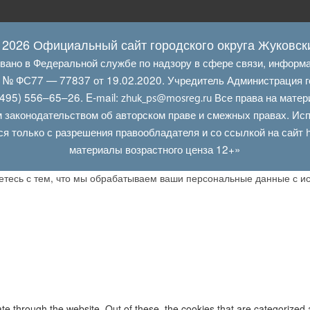
 2026 Официальный сайт городского округа Жуковск
овано в Федеральной службе по надзору в сфере связи, информ
Л № ФС77 — 77837 от 19.02.2020. Учредитель Администрация г
495) 556–65–26. E‑mail:
Все права на матер
zhuk_ps@mosreg.ru
 законодательством об авторском праве и смежных правах. Испо
ся только с разрешения правообладателя и со ссылкой на сайт
материалы возрастного ценза 12+»
аетесь с тем, что мы обрабатываем ваши персональные данные с 
e through the website. Out of these, the cookies that are categorized 