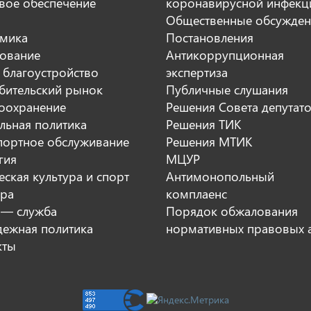
вое обеспечение
коронавирусной инфекц
Общественные обсужден
мика
Постановления
ование
Антикоррупционная
 благоустройство
экспертиза
бительский рынок
Публичные слушания
оохранение
Решения Совета депутат
льная политика
Решения ТИК
портное обслуживание
Решения МТИК
гия
МЦУР
ская культура и спорт
Антимонопольный
ура
комплаенс
 — служба
Порядок обжалования
ежная политика
нормативных правовых 
кты