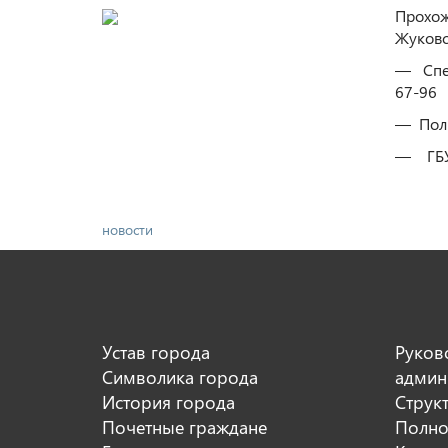
Прохож
Жуковс
— Спец.
67-96
— Полик
— ГБУЗ 
новости
Устав города
Руков
Символика города
админ
История города
Струк
Почетные граждане
Полно