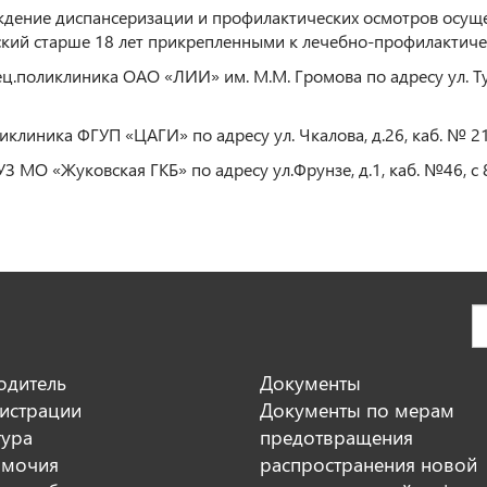
дение диспансеризации и профилактических осмотров осуще
кий старше 18 лет прикрепленными к лечебно-профилактич
поликлиника ОАО «ЛИИ» им. М.М. Громова по адресу ул. Тупик
линика ФГУП «ЦАГИ» по адресу ул. Чкалова, д.26, каб. № 210,
МО «Жуковская ГКБ» по адресу ул.Фрунзе, д.1, каб. №46, с 8
одитель
Документы
истрации
Документы по мерам
тура
предотвращения
мочия
распространения новой