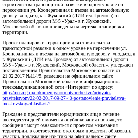
строительства транспортной развязки в одном уровне на
пересечении ул. Кооперативная и въезда на автомобильную
дорогу «подъезд к г. Жуковский (ЛИИ им. Громова) от
автомобильной дороги М-5 «Урал» в г. Жуковский,
Московской области» приведены на чертеже планировки
территории.
Проект планировки территории для строительства
транспортной развязки в одном уровне на пересечении ул.
Кооперативная и въезда на автомобильную дорогу «подъезд к
г. Жуковский (ЛИИ им. Громова) от автомобильной дороги
М-5 «Урал» в г. Жуковский, Московской области», утвержден
постановлением Правительства Московской области от
21.02.2017 №114/5, размещен на официальном сайте
Правительства Московской области в информационно-
телекоммуникационной сети «Интернет» по адресу:
http://mosreg.ru/dokumenty/normotvorchestvo/prinyato-
pravitelstvom/22-02-2017-09-27-40-postanovlenie-pravitelstva-
moskovskoy-oblasti-ot-2
.
Граждане и представители юридических лиц в течение
шестидесяти дней с момента опубликования настоящего
сообщения могут ознакомиться с проектом межевания
территории, в соответствии с которым предстоит образовать
участки, подлежащие изъятию на официальном сайте