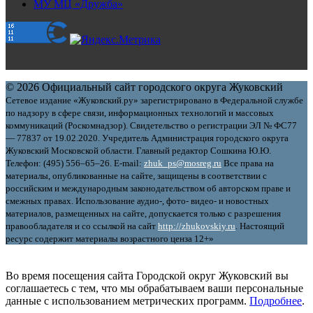
МУ МЦ «Дружба»
© 2026 Официальный сайт городского округа Жуковский
Сетевое издание «Жуковский.ру» зарегистрировано в Федеральной службе
по надзору в сфере связи, информационных технологий и массовых
коммуникаций (Роскомнадзор). Свидетельство о регистрации ЭЛ № ФС77
— 77837 от 19.02.2020. Учредитель Администрация городского округа
Жуковский Московской области. Главный редактор Сошкина Ю.Ю.
Телефон: (495) 556–65–26. E‑mail:
zhuk_ps@mosreg.ru
Все права на
материалы, опубликованные на сайте, защищены в соответствии с
российским и международным законодательством об авторском праве и
смежных правах. Использование аудио-, фото- видео- и новостных
материалов, размещенных на сайте, допускается только с разрешения
правообладателя и со ссылкой на сайт
http://zhukovskiy.ru
. Настоящий
ресурс содержит материалы возрастного ценза 12+»
Во время посещения сайта Городской округ Жуковский вы
соглашаетесь с тем, что мы обрабатываем ваши персональные
данные с использованием метрических программ.
Подробнее
.