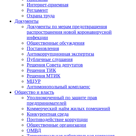
Интернет-приемная
Регламент
Охрана труда
Документы
Документы по мерам предотвращения
распространения новой коронавирусной
инфекции
Общественные обсуждения
Постановления
Антикоррупционная экспертиза
Публичные слушания
Решения Совета депутатов
Решения ТИК
Решения МТИК
МЦУР
Антимонопольный комплаенс
Общество и власть
Уполномоченный по защите прав
предпринимателей
Коммерческий найм жилых помещений
Конкурентная среда
Противодействие коррупции
Общественные организации
ОМВД
Территориальная избирательная комиссия