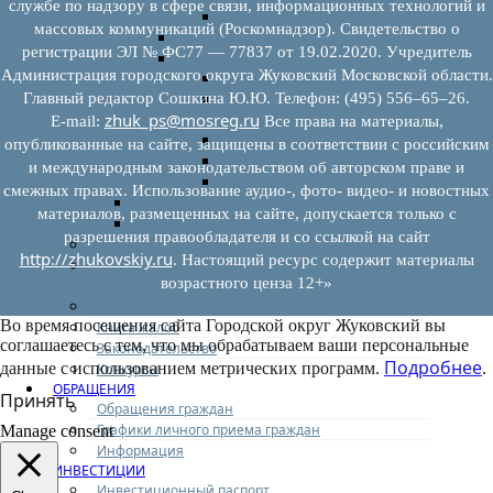
службе по надзору в сфере связи, информационных технологий и
Иные документы
массовых коммуникаций (Роскомнадзор). Свидетельство о
Материалы Корпорации МСП
регистрации ЭЛ № ФС77 — 77837 от 19.02.2020. Учредитель
Вопрос-ответ
Администрация городского округа Жуковский Московской области.
Общие вопросы
Главный редактор Сошкина Ю.Ю. Телефон: (495) 556–65–26.
Наполнение и актуализация перечней
zhuk_ps@mosreg.ru
имущества
E‑mail:
Все права на материалы,
Предоставление имущества
опубликованные на сайте, защищены в соответствии с российским
Выкуп имущества
и международным законодательством об авторском праве и
Прочие
смежных правах. Использование аудио-, фото- видео- и новостных
Информационная поддержка
материалов, размещенных на сайте, допускается только с
Консультационная поддержка
разрешения правообладателя и со ссылкой на сайт
Инфраструктура поддержки
http://zhukovskiy.ru
. Настоящий ресурс содержит материалы
Совет по развитию и поддержке малого и
возрастного ценза 12+»
среднего предпринимательства
Контакты
Во время посещения сайта Городской округ Жуковский вы
Книга жалоб
соглашаетесь с тем, что мы обрабатываем ваши персональные
Законодательство
Подробнее
данные с использованием метрических программ.
.
Конкурсы
ОБРАЩЕНИЯ
Принять
Обращения граждан
Графики личного приема граждан
Manage consent
Информация
ИНВЕСТИЦИИ
Инвестиционный паспорт