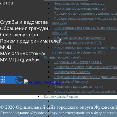
актов
Федеральное законодательство
Региональное законодательство
Порядок формирования и ведения пер
Порядок предоставления имущества из
Службы и ведомства
перечней
Обращения граждан
Нормативные правовые акты по утвер
перечней
Совет депутатов
Административные регламенты
Прием предпринимателей
Программы по развитию МСП
МФЦ
Нормативные правовые акты по антик
мерам поддержки субъектов МСП
МАУ о/л «Восток-2»
Имущество для бизнеса
МУ МЦ «Дружба»
Перечень имущества для МСП
Паспорта объектов, включенных в пере
Информация о льготах
Сведения о коммерческой недвижимос
предлагаемой бизнесу
Сведения о проводимых торгах
Инвестиционная карта Московской обл
Коллегиальный орган
Регламентирующие документы
График заседаний
© 2026 Официальный сайт городского округа Жуковский
Протоколы заседаний
Сетевое издание «Жуковский.ру» зарегистрировано в Федеральной
Отчеты о деятельности коллегиального