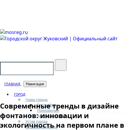
Городской округ Жуковский
Официальный сайт
ГЛАВНАЯ
Навигация
ГОРОД
Глава города
Современные тренды в дизайне
Биография
Полномочия
фонтанов: инновации и
Доклады и отчеты
Устав города
экологичность на первом плане в
Символика города