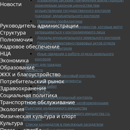
Управление рисками причинения вреда (ущерба)
Новости
охраняемым законом ценностям при
осуществлении государственного контроля
(надзора), муниципального контроля
Программа профилактики
Руководитель администрации
Перечень сведений и документов, которые могут
Структура
запрашиваться у контролируемого лица
Доклады муниципального земельного контроля
Полномочия
Проекты нормативно-правовых актов отдела
Кадровое обеспечение
земельного контроля
НЦА
Иные сведения о работе отдела земельного
контроля
Экономика
Бюджет для граждан
Образование
Росреестр
ЖКХ и благоустройство
Муниципальный финансовый контроль
Потребительский рынок
Нормативные документы
План работ
Здравоохранение
Отчеты
Социальная политика
Муниципальный жилищный контроль
Транспортное обслуживание
Реестр земельных участков с неоформленными
объектами недвижимого имущества
Экология
Перечень объектов недвижимого имущества г.о.
Физическая культура и спорт
Жуковский
Культура
Списки кандидатов в присяжные заседатели
Пресс — служба
Служба судебных приставов