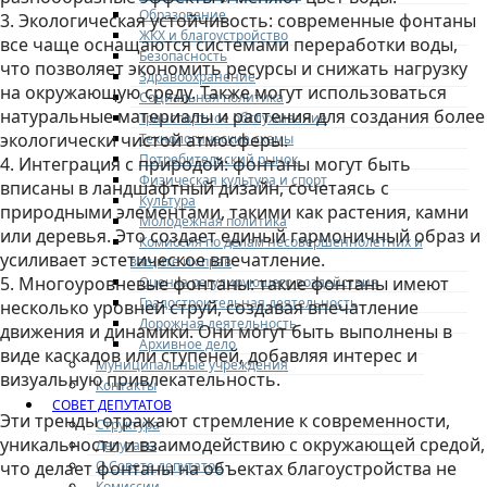
Образование
3. Экологическая устойчивость: современные фонтаны
ЖКХ и благоустройство
все чаще оснащаются системами переработки воды,
Безопасность
что позволяет экономить ресурсы и снижать нагрузку
Здравоохранение
на окружающую среду. Также могут использоваться
Социальная политика
натуральные материалы и растения для создания более
Транспортное обслуживание
экологически чистой атмосферы.
Технологические схемы
Потребительский рынок
4. Интеграция с природой: фонтаны могут быть
Физическая культура и спорт
вписаны в ландшафтный дизайн, сочетаясь с
Культура
природными элементами, такими как растения, камни
Молодежная политика
или деревья. Это создает единый гармоничный образ и
Комиссия по делам несовершеннолетних и
усиливает эстетическое впечатление.​​​​​​
защите их прав
5. Многоуровневые фонтаны: такие фонтаны имеют
Оценка регулирующего воздействия
Градостроительная деятельность
несколько уровней струй, создавая впечатление
Дорожная деятельность
движения и динамики. Они могут быть выполнены в
Архивное дело
виде каскадов или ступеней, добавляя интерес и
Муниципальные учреждения
визуальную привлекательность.
Контакты
СОВЕТ ДЕПУТАТОВ
Эти тренды отражают стремление к современности,
Структура
уникальности и взаимодействию с окружающей средой,
Депутаты
О Совете депутатов
что делает фонтаны на объектах благоустройства не
Комиссии