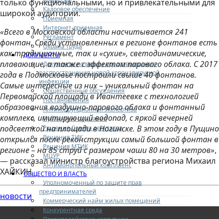
только функциональными, но и привлекательными для
Кадровое обеспечение
широкой аудитории.
Приемная
Интернет-приемная
«Всего в Московской области насчитывается 241
Регламент
фонтан. Среди установленных в регионе фонтанов есть
Охрана труда
как традиционные, так и «сухие», светодинамические,
ДОКУМЕНТЫ
плавающие, а также с эффектом парового облака. С 2017
Документы по мерам предотвращения
распространения новой коронавирусной
года в Подмосковье построили свыше 40 фонтанов.
инфекции
Самые интересные из них – уникальный фонтан на
Общественные обсуждения
Первомайской площади в Ивантеевке с технологией
Постановления
образования воздушно-парового облака и фонтанный
Антикоррупционная экспертиза
комплекс, имитирующий водопад, с яркой вечерней
Публичные слушания
подсветкой на площади в Ногинске. В этом году в Пущино
Решения Совета депутатов
Решения ТИК
открылся после реконструкции самый большой фонтан в
Решения МТИК
регионе – на 85 струй с размером чаши 80 на 30 метров»
,
МЦУР
— рассказал министр благоустройства региона Михаил
Антимонопольный комплаенс
ХАЙКИН.
ОБЩЕСТВО И ВЛАСТЬ
Уполномоченный по защите прав
предпринимателей
новости
Коммерческий найм жилых помещений
Конкурентная среда