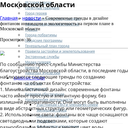
Московской области
История города
Почетные граждане
Город героев
Главная
новости
»
» Современные тренды в дизайне
Знак «За заслуги перед городом»
фонтанов: инновации и экологичность на первом плане в
Афиша городских мероприятий
Московской области
Туризм
Города-побратимы
Просмотров: 36
Городские программы
Генеральный план города
Правила застройки и землепользования
Экстренные службы
Медиа галерея
По сообщению пресс-службы Министерства
Новости
благоустройства Московской области, в последние годы
Авиаград Жуковский
наблюдаются следующие тренды по созданию
АДМИНИСТРАЦИЯ
фонтанов на объектах благоустройства:
Структура
Полномочия
1. Минималистичный дизайн: современные фонтаны
Кадровое обеспечение
часто имеют простую и элегантную форму, без
Направления деятельности
излишней декоративности. Они могут быть выполнены
Участникам СВО и членам их семей
в виде абстрактных структур или геометрических фигур.
Жилищная сфера
2. Использование света: фонтаны все чаще оснащаются
Наружная реклама
светодиодными подсветками, которые создают
Экономика
Финансовое управление
разнообразные эффекты и меняют цвет воды.