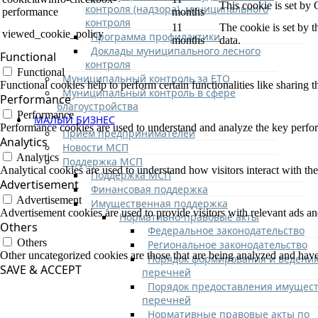
This cookie is set by
контроля (надзора), муниципального
performance
months
контроля
11
The cookie is set by 
viewed_cookie_policy
Программа профилактики
months
data.
Доклады муниципального лесного
Functional
контроля
Functional
Муниципальный контроль за ЕТО
Functional cookies help to perform certain functionalities like sharing t
Муниципальный контроль в сфере
Performance
благоустройства
Performance
МАЛЫЙ БИЗНЕС
Performance cookies are used to understand and analyze the key performa
Прием предпринимателей
Analytics
Новости МСП
Analytics
Поддержка МСП
Analytical cookies are used to understand how visitors interact with the
Поддержка МСП
Advertisement
Финансовая поддержка
Advertisement
Имущественная поддержка
Advertisement cookies are used to provide visitors with relevant ads a
Нормативно-правовые акты
Others
Федеральное законодательство
Others
Региональное законодательство
Other uncategorized cookies are those that are being analyzed and have 
Порядок формирования и ведени
SAVE & ACCEPT
перечней
Порядок предоставления имущест
перечней
Нормативные правовые акты по