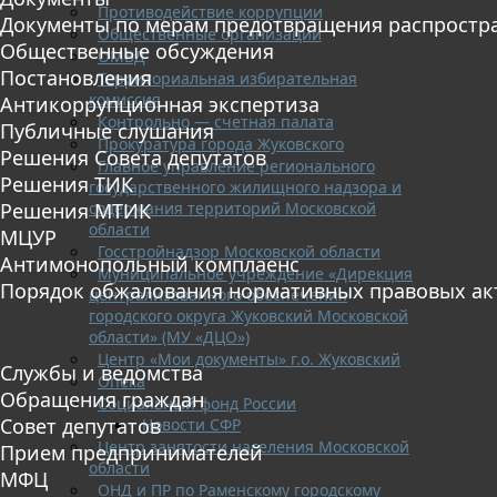
Противодействие коррупции
Документы по мерам предотвращения распростр
Общественные организации
Общественные обсуждения
ОМВД
Постановления
Территориальная избирательная
комиссия
Антикоррупционная экспертиза
Контрольно — счетная палата
Публичные слушания
Прокуратура города Жуковского
Решения Совета депутатов
Главное управление регионального
Решения ТИК
государственного жилищного надзора и
содержания территорий Московской
Решения МТИК
области
МЦУР
Госстройнадзор Московской области
Антимонопольный комплаенс
Муниципальное учреждение «Дирекция
Порядок обжалования нормативных правовых ак
централизованного обеспечения
городского округа Жуковский Московской
области» (МУ «ДЦО»)
Центр «Мои документы» г.о. Жуковский
Службы и ведомства
Опека
Обращения граждан
Социальный фонд России
Совет депутатов
Новости СФР
Центр занятости населения Московской
Прием предпринимателей
области
МФЦ
ОНД и ПР по Раменскому городскому