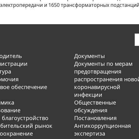
электропередачи и 1650 трансформаторных подстанций
одитель
Документы
нистрации
Документы по мерам
тура
предотвращения
омочия
распространения ново
вое обеспечение
коронавирусной
инфекции
омика
Общественные
зование
обсуждения
 благоустройство
Постановления
бительский рынок
Антикоррупционная
оохранение
экспертиза