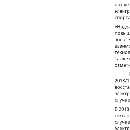
в ходе
электр
спорта
«Надеж
повыш
энерг
взаимо
технол
Также 
отмети
В нас
2018/1
восста
электр
случа
В 2018
гектар
случае
электр