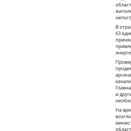
област
жителе
непог
В отра
63 еди
принял
привл
энерге
Провер
продем
арсена
канали
Главна
и друг
необх
На вре
возгла
минист
област