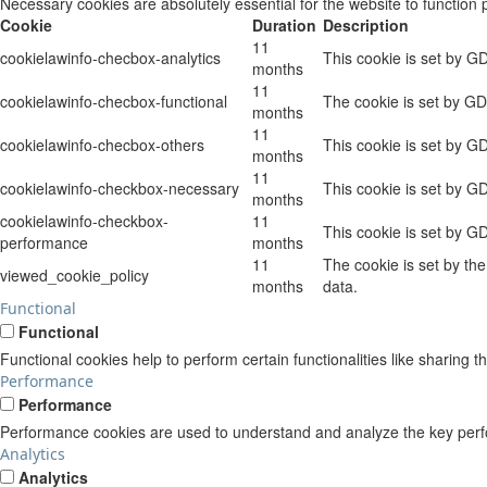
Necessary cookies are absolutely essential for the website to function 
Cookie
Duration
Description
11
cookielawinfo-checbox-analytics
This cookie is set by G
months
11
cookielawinfo-checbox-functional
The cookie is set by GD
months
11
cookielawinfo-checbox-others
This cookie is set by G
months
11
cookielawinfo-checkbox-necessary
This cookie is set by G
months
cookielawinfo-checkbox-
11
This cookie is set by G
performance
months
11
The cookie is set by th
viewed_cookie_policy
months
data.
Functional
Functional
Functional cookies help to perform certain functionalities like sharing t
Performance
Performance
Performance cookies are used to understand and analyze the key perform
Analytics
Analytics