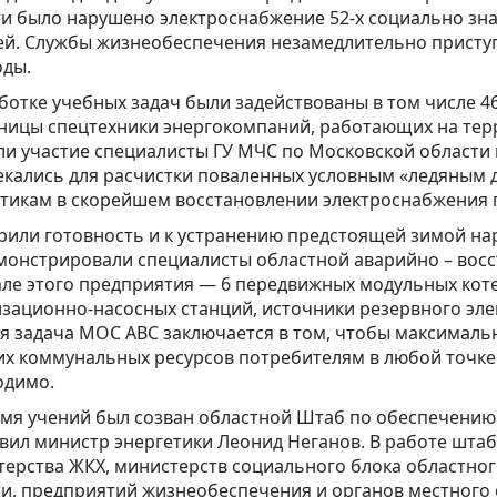
и было нарушено электроснабжение 52-х социально зн
й. Службы жизнеобеспечения незамедлительно приступ
оды.
ботке учебных задач были задействованы в том числе 4
ницы спецтехники энергокомпаний, работающих на терр
и участие специалисты ГУ МЧС по Московской области
екались для расчистки поваленных условным «ледяным 
тикам в скорейшем восстановлении электроснабжения 
или готовность и к устранению предстоящей зимой нар
онстрировали специалисты областной аварийно – восс
ле этого предприятия — 6 передвижных модульных кот
зационно-насосных станций, источники резервного эле
я задача МОС АВС заключается в том, чтобы максималь
их коммунальных ресурсов потребителям в любой точке 
одимо.
мя учений был созван областной Штаб по обеспечению
вил министр энергетики Леонид Неганов. В работе шта
ерства ЖКХ, министерств социального блока областног
и, предприятий жизнеобеспечения и органов местного