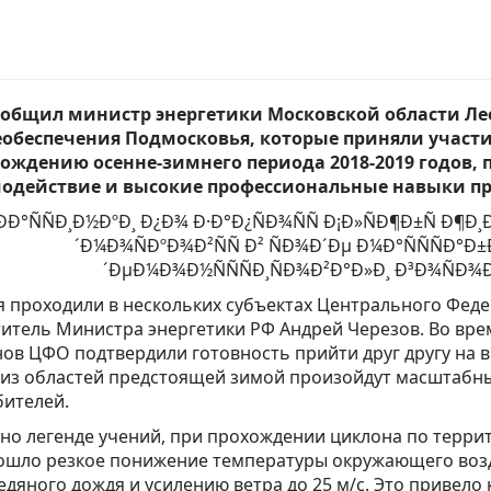
ообщил министр энергетики Московской области Ле
обеспечения Подмосковья, которые приняли участи
хождению осенне-зимнего периода 2018-2019 годов,
одействие и высокие профессиональные навыки пр
 проходили в нескольких субъектах Центрального Феде
итель Министра энергетики РФ Андрей Черезов. Во вре
ов ЦФО подтвердили готовность прийти друг другу на вы
 из областей предстоящей зимой произойдут масштабн
бителей.
но легенде учений, при прохождении циклона по терри
шло резкое понижение температуры окружающего возду
едяного дождя и усилению ветра до 25 м/с. Это привело