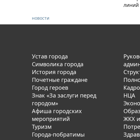
линий 
новости
Устав города
Руков
Символика города
адми
История города
Струк
Почетные граждане
Полн
Город героев
Кадро
Знак «За заслуги перед
НЦА
городом»
Экон
Афиша городских
Обра
мероприятий
ЖКХ и
Туризм
Потре
Города-побратимы
Здрав