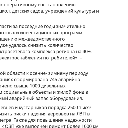
 к оперативному восстановлению
ол, детских садов, учреждений культуры и
асти за последние годы значительно
монтных и инвестиционных программ
лучшению межведомственного
 уже удалось снизить количество
ктросетевого комплекса региона на 40%.
электроснабжения потребителей», –
 области к осенне- зимнему периоду
паниях сформировано 745 аварийно-
очено свыше 1000 дизельных
м социальные объекты и жилой фонд в
мый аварийный запас оборудования.
евьев и кустарников порядка 2500 тысяч
изить риски падения деревьев на ЛЭП в
 ветра. Также для повышения надежности
 к ОЗП уже выполнен ремонт более 1000 км