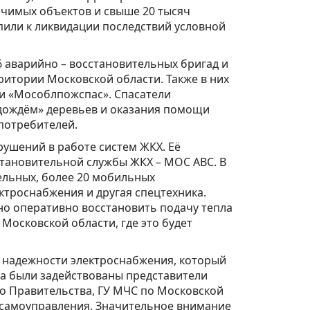
ачимых объектов и свыше 20 тысяч
или к ликвидации последствий условной
6 аварийно – восстановительных бригад и
итории Московской области. Также в них
 и «Мособлпожспас». Спасатели
дождём» деревьев и оказания помощи
потребителей.
ушений в работе систем ЖКХ. Её
тановительной службы ЖКХ – МОС АВС. В
ельных, более 20 мобильных
ктроснабжения и другая спецтехника.
но оперативно восстановить подачу тепла
Московской области, где это будет
 надежности электроснабжения, который
ба были задействованы представители
о Правительства, ГУ МЧС по Московской
 самоуправления. Значительное внимание