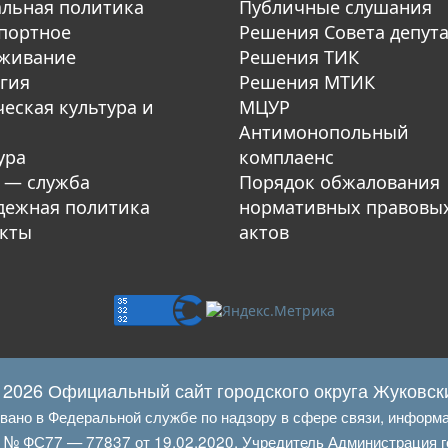
льная политика
Публичные слушания
портное
Решения Совета депут
уживание
Решения ТИК
гия
Решения МТИК
еская культура и
МЦУР
Антимонопольный
ура
комплаенс
 — служба
Порядок обжалования
ежная политика
нормативных правовы
кты
актов
 2026 Официальный сайт городского округа Жуковск
овано в Федеральной службе по надзору в сфере связи, информ
Л № ФС77 — 77837 от 19.02.2020. Учредитель Администрация г