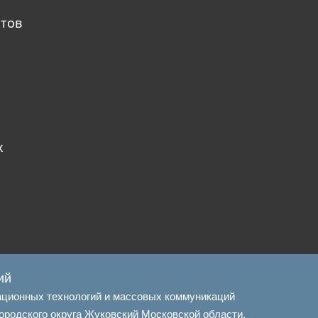
атов
х
ий
ационных технологий и массовых коммуникаций
ородского округа Жуковский Московской области.