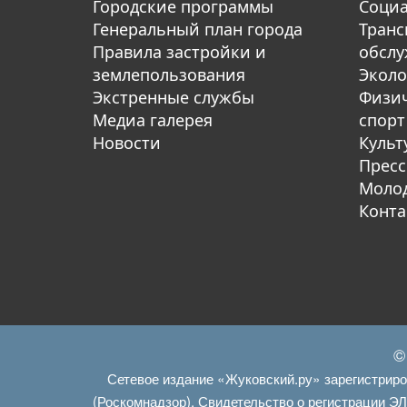
Городские программы
Социа
Генеральный план города
Транс
Правила застройки и
обсл
землепользования
Эколо
Экстренные службы
Физич
Медиа галерея
спорт
Новости
Культ
Пресс
Молод
Конта
©
Сетевое издание «Жуковский.ру» зарегистрир
(Роскомнадзор). Свидетельство о регистрации Э