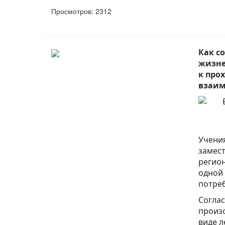
Просмотров: 2312
Как с
жизне
к про
взаим
Учения
замест
регион
одной
потре
Соглас
произо
виде л