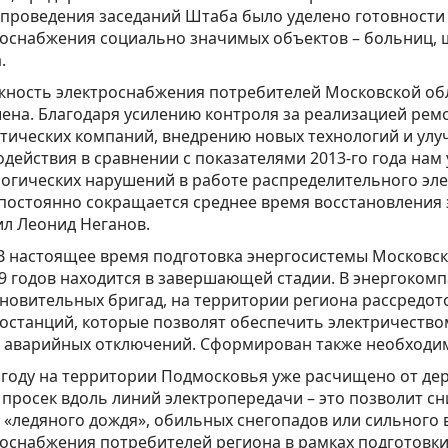
 проведения заседаний Штаба было уделено готовности
оснабжения социально значимых объектов – больниц, шк
.
ность электроснабжения потребителей Московской обл
ена. Благодаря усилению контроля за реализацией ре
етических компаний, внедрению новых технологий и у
действия в сравнении с показателями 2013-го года нам
огических нарушений в работе распределительного эле
постоянно сокращается среднее время восстановления 
л Леонид Неганов.
тоящее время подготовка энергосистемы Московской
9 годов находится в завершающей стадии. В энергоком
новительных бригад, на территории региона рассредот
останций, которые позволят обеспечить электричество
е аварийных отключений. Сформирован также необходи
 году на территории Подмосковья уже расчищено от дер
 просек вдоль линий электропередачи – это позволит сн
 «ледяного дождя», обильных снегопадов или сильного
оснабжения потребителей региона в рамках подготовки