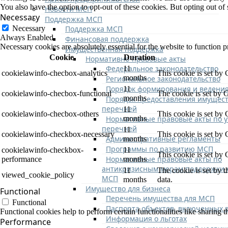
You also have the option to opt-out of these cookies. But opting out o
Новости МСП
Necessary
Поддержка МСП
Поддержка МСП
Necessary
Always Enabled
Финансовая поддержка
Necessary cookies are absolutely essential for the website to function p
Имущественная поддержка
Cookie
Duration
Нормативно-правовые акты
Федеральное законодательство
11
cookielawinfo-checbox-analytics
This cookie is set by
months
Региональное законодательство
Порядок формирования и ведени
11
cookielawinfo-checbox-functional
The cookie is set by 
months
Порядок предоставления имущест
перечней
11
cookielawinfo-checbox-others
This cookie is set by
Нормативные правовые акты по 
months
перечней
11
cookielawinfo-checkbox-necessary
This cookie is set by
Административные регламенты
months
Программы по развитию МСП
cookielawinfo-checkbox-
11
This cookie is set by
Нормативные правовые акты по
performance
months
антикризисным мерам поддержки 
11
The cookie is set by 
viewed_cookie_policy
МСП
months
data.
Имущество для бизнеса
Functional
Перечень имущества для МСП
Functional
Паспорта объектов, включенных 
Functional cookies help to perform certain functionalities like sharing t
Информация о льготах
Performance