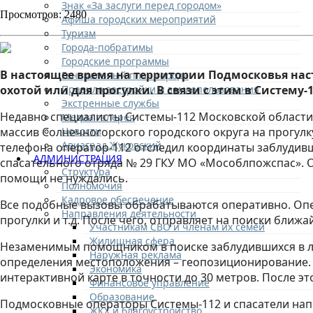
Знак «За заслуги перед городом»
Просмотров: 2480
Афиша городских мероприятий
Туризм
Города-побратимы
Городские программы
В настоящее время на территории Подмосковья наст
Генеральный план города
Правила застройки и землепользования
охотой или для прогулки. В связи с этим в Систем
Экстренные службы
Недавно специалисты Системы-112 Московской области 
Медиа галерея
Новости
массив Солнечногорского городского округа на прогул
Авиаград Жуковский
телефона оператор-112 отследил координаты заблудивш
АДМИНИСТРАЦИЯ
спасательного отряда № 29 ГКУ МО «Мособлпожспас». О
Структура
помощи не нуждались.
Полномочия
Кадровое обеспечение
Все подобные вызовы обрабатываются оперативно. Опер
Направления деятельности
прогулки и т.д. После чего, отправляет на поиски бли
Участникам СВО и членам их семей
Жилищная сфера
Незаменимым помощником в поиске заблудившихся в ле
Наружная реклама
определения местоположения – геопозиционирование. В
Экономика
интерактивной карте в точности до 30 метров. После э
Финансовое управление
Образование
Подмосковные операторы Системы-112 и спасатели нап
ЖКХ и благоустройство