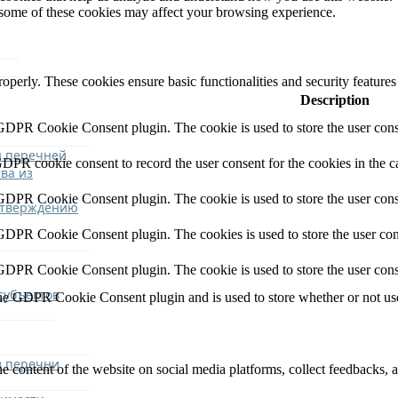
f some of these cookies may affect your browsing experience.
roperly. These cookies ensure basic functionalities and security feature
Description
 GDPR Cookie Consent plugin. The cookie is used to store the user conse
я перечней
GDPR cookie consent to record the user consent for the cookies in the c
ва из
 GDPR Cookie Consent plugin. The cookie is used to store the user conse
утверждению
 GDPR Cookie Consent plugin. The cookies is used to store the user con
 GDPR Cookie Consent plugin. The cookie is used to store the user cons
субъектов
the GDPR Cookie Consent plugin and is used to store whether or not user
в перечни
he content of the website on social media platforms, collect feedbacks, a