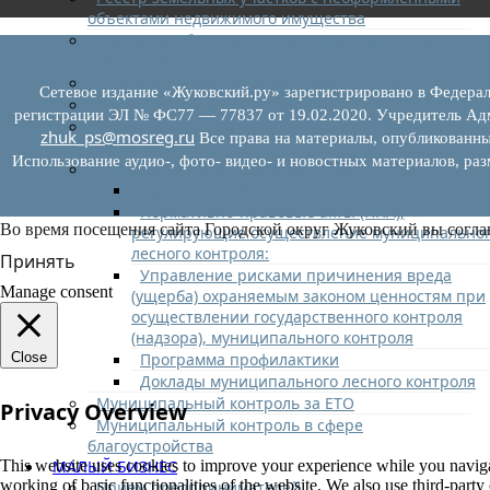
объектами недвижимого имущества
Перечень объектов недвижимого имущества г.о.
Жуковский
Списки кандидатов в присяжные заседатели
Сетевое издание «Жуковский.ру» зарегистрировано в Федерал
Служба судебных приставов
регистрации ЭЛ № ФС77 — 77837 от 19.02.2020. Учредитель Адм
Муниципальный контроль на автомобильном
zhuk_ps@mosreg.ru
Все права на материалы, опубликованны
транспорте
Использование аудио-, фото- видео- и новостных материалов, ра
Муниципальный лесной контроль
Орган муниципального лесного контроля
Нормативно-правовые акты (НПА),
Во время посещения сайта Городской округ Жуковский вы согла
регулирующие осуществление муниципально
лесного контроля:
Принять
Управление рисками причинения вреда
Manage consent
(ущерба) охраняемым законом ценностям при
осуществлении государственного контроля
(надзора), муниципального контроля
Программа профилактики
Close
Доклады муниципального лесного контроля
Муниципальный контроль за ЕТО
Privacy Overview
Муниципальный контроль в сфере
благоустройства
МАЛЫЙ БИЗНЕС
This website uses cookies to improve your experience while you navigate
working of basic functionalities of the website. We also use third-part
Прием предпринимателей