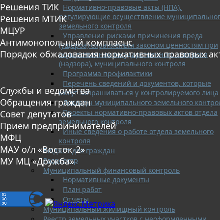
Решения ТИК
Нормативно-правовые акты (НПА),
регулирующие осуществление муниципально
Решения МТИК
земельного контроля
МЦУР
Управление рисками причинения вреда
Антимонопольный комплаенс
(ущерба) охраняемым законом ценностям при
Порядок обжалования нормативных правовых ак
осуществлении государственного контроля
(надзора), муниципального контроля
Программа профилактики
Перечень сведений и документов, которые
Службы и ведомства
могут запрашиваться у контролируемого лица
Обращения граждан
Доклады муниципального земельного контро
Проекты нормативно-правовых актов отдела
Совет депутатов
земельного контроля
Прием предпринимателей
Иные сведения о работе отдела земельного
МФЦ
контроля
МАУ о/л «Восток-2»
Бюджет для граждан
МУ МЦ «Дружба»
Росреестр
Муниципальный финансовый контроль
Нормативные документы
План работ
Отчеты
Муниципальный жилищный контроль
Реестр земельных участков с неоформленными