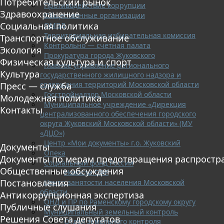
Потребительский рынок
Противодействие коррупции
Здравоохранение
Общественные организации
Социальная политика
ОМВД
Территориальная избирательная комиссия
Транспортное обслуживание
Контрольно — счетная палата
Экология
Прокуратура города Жуковского
Физическая культура и спорт
Главное управление регионального
Культура
государственного жилищного надзора и
содержания территорий Московской области
Пресс — служба
Госстройнадзор Московской области
Молодежная политика
Муниципальное учреждение «Дирекция
Контакты
централизованного обеспечения городского
округа Жуковский Московской области» (МУ
«ДЦО»)
Центр «Мои документы» г.о. Жуковский
Документы
Опека
Документы по мерам предотвращения распростр
Социальный фонд России
Общественные обсуждения
Новости СФР
Постановления
Центр занятости населения Московской
области
Антикоррупционная экспертиза
ОНД и ПР по Раменскому городскому округу
Публичные слушания
Муниципальный земельный контроль
Решения Совета депутатов
Отдел земельного контроля