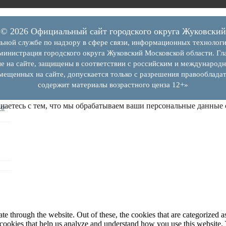
© 2026 Официальный сайт городского округа Жуковский
ьной службе по надзору в сфере связи, информационных технолог
инистрация городского округа Жуковский Московской области. Гла
е на сайте, защищены в соответствии с российским и международн
змещенных на сайте, допускается только с разрешения правообладат
содержит материалы возрастного ценза 12+»
шаетесь с тем, что мы обрабатываем ваши персональные данные
го
 through the website. Out of these, the cookies that are categorized as
y cookies that help us analyze and understand how you use this website.