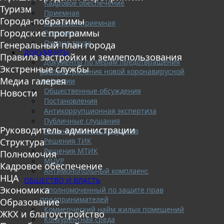
Кадровое обеспечение
Туризм
Приемная
Города-побратимы
Интернет-приемная
Городские программы
Регламент
Охрана труда
Генеральный план города
ДОКУМЕНТЫ
Правила застройки и землепользования
Документы по мерам предотвращения
Экстренные службы
распространения новой коронавирусной
Медиа галерея
инфекции
Общественные обсуждения
Новости
Постановления
Антикоррупционная экспертиза
Публичные слушания
Руководитель администрации
Решения Совета депутатов
Решения ТИК
Структура
Решения МТИК
Полномочия
МЦУР
Кадровое обеспечение
Антимонопольный комплаенс
НЦА
ОБЩЕСТВО И ВЛАСТЬ
Экономика
Уполномоченный по защите прав
предпринимателей
Образование
Коммерческий найм жилых помещений
ЖКХ и благоустройство
Конкурентная среда