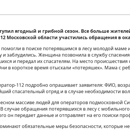
упил ягодный и грибной сезон. Все больше жителей 
у-112 Московской области участились обращения в 
помогли в поиске потерявшимся в лесу молодой маме и
ку и заблудились. Женщина позвонила в службу спасен
ихся и передал их спасателям. На место происшествия
ни в короткое время отыскали «потеряшек». Мама с ре
атор-112 подробно опрашивает заявителя: ФИО, возраст
жайший спасательный отряд и в случае необходимости во
сном массиве людей для операторов подмосковной Сис
 случае обращения потерявшихся в лесу с мобильного 
того он передает данные и отправляет на его поиски пр
оминают обязательные меры безопасности, которые не