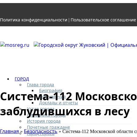
Политика конфиденциальности
Пользовательское соглашение
|
ГОРОД
Глава города
Биография
Система-112 Московско
Полномочия
Доклады и отчеты
заблудившихся в лесу
Устав города
Символика города
История города
Почетные граждане
Главная
Безопасность
»
» Система-112 Московской области с
Город героев