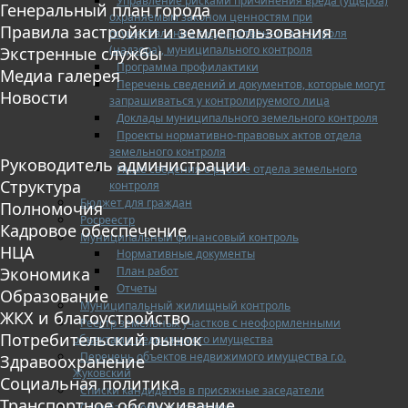
Управление рисками причинения вреда (ущерба)
Генеральный план города
охраняемым законом ценностям при
Правила застройки и землепользования
осуществлении государственного контроля
(надзора), муниципального контроля
Экстренные службы
Программа профилактики
Медиа галерея
Перечень сведений и документов, которые могут
Новости
запрашиваться у контролируемого лица
Доклады муниципального земельного контроля
Проекты нормативно-правовых актов отдела
земельного контроля
Руководитель администрации
Иные сведения о работе отдела земельного
Структура
контроля
Бюджет для граждан
Полномочия
Росреестр
Кадровое обеспечение
Муниципальный финансовый контроль
НЦА
Нормативные документы
План работ
Экономика
Отчеты
Образование
Муниципальный жилищный контроль
ЖКХ и благоустройство
Реестр земельных участков с неоформленными
Потребительский рынок
объектами недвижимого имущества
Перечень объектов недвижимого имущества г.о.
Здравоохранение
Жуковский
Социальная политика
Списки кандидатов в присяжные заседатели
Транспортное обслуживание
Служба судебных приставов