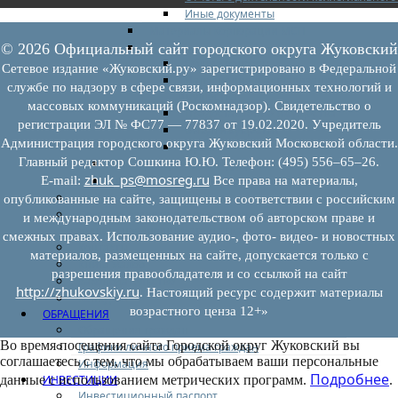
Иные документы
Материалы Корпорации МСП
Вопрос-ответ
© 2026 Официальный сайт городского округа Жуковский
Общие вопросы
Сетевое издание «Жуковский.ру» зарегистрировано в Федеральной
Наполнение и актуализация перечней
службе по надзору в сфере связи, информационных технологий и
имущества
массовых коммуникаций (Роскомнадзор). Свидетельство о
Предоставление имущества
регистрации ЭЛ № ФС77 — 77837 от 19.02.2020. Учредитель
Выкуп имущества
Администрация городского округа Жуковский Московской области.
Прочие
Главный редактор Сошкина Ю.Ю. Телефон: (495) 556–65–26.
Информационная поддержка
zhuk_ps@mosreg.ru
Консультационная поддержка
E‑mail:
Все права на материалы,
Инфраструктура поддержки
опубликованные на сайте, защищены в соответствии с российским
Совет по развитию и поддержке малого и
и международным законодательством об авторском праве и
среднего предпринимательства
смежных правах. Использование аудио-, фото- видео- и новостных
Контакты
материалов, размещенных на сайте, допускается только с
Книга жалоб
разрешения правообладателя и со ссылкой на сайт
Законодательство
http://zhukovskiy.ru
. Настоящий ресурс содержит материалы
Конкурсы
возрастного ценза 12+»
ОБРАЩЕНИЯ
Обращения граждан
Во время посещения сайта Городской округ Жуковский вы
Графики личного приема граждан
соглашаетесь с тем, что мы обрабатываем ваши персональные
Информация
Подробнее
ИНВЕСТИЦИИ
данные с использованием метрических программ.
.
Инвестиционный паспорт