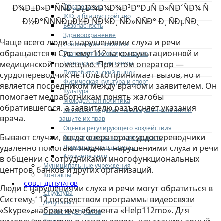
Образование
ЖКХ и благоустройство
Безопасность
Здравоохранение
Чаще всего
люди с нарушениями слуха и речи
Социальная политика
обращаются в Систему-112 за консультационной и
Транспортное обслуживание
Технологические схемы
медицинской помощью. При этом оператор —
Потребительский рынок
сурдопереводчик
не только принимает вызов, но
и
Физическая культура и спорт
является посредником между врачом и заявителем. Он
Культура
помогает медработникам понять жалобы
Молодежная политика
обратившегося, а заявителю разъясняет указания
Комиссия по делам несовершеннолетних и
врача.
защите их прав
Оценка регулирующего воздействия
Бывают случаи, когда операторы-сурдопереводчики
Градостроительная деятельность
Дорожная деятельность
удаленно помогают людям с нарушениями слуха и речи
Архивное дело
в общении с сотрудниками многофункциональных
Муниципальные учреждения
центров, банков и других организаций.
Контакты
СОВЕТ ДЕПУТАТОВ
Люди с нарушениями слуха и речи могут обратиться в
Структура
Систему-112 посредством программы видеосвязи
Депутаты
«Skype», набрав имя абонента «Help112mo». Для
О Совете депутатов
Комиссии