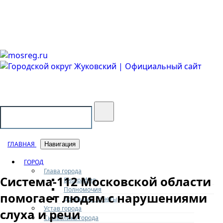
Городской округ Жуковский
Официальный сайт
ГЛАВНАЯ
Навигация
ГОРОД
Глава города
Система-112 Московской области
Биография
Полномочия
помогает людям с нарушениями
Доклады и отчеты
Устав города
слуха и речи
Символика города