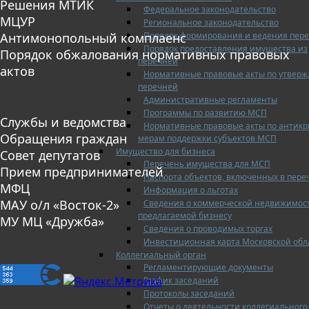
Решения МТИК
Федеральное законодательство
МЦУР
Региональное законодательство
Порядок формирования и ведения пер
Антимонопольный комплаенс
Порядок предоставления имущества из
Порядок обжалования нормативных правовых
перечней
актов
Нормативные правовые акты по утвер
перечней
Административные регламенты
Программы по развитию МСП
Службы и ведомства
Нормативные правовые акты по антик
Обращения граждан
мерам поддержки субъектов МСП
Имущество для бизнеса
Совет депутатов
Перечень имущества для МСП
Прием предпринимателей
Паспорта объектов, включенных в пере
МФЦ
Информация о льготах
МАУ о/л «Восток-2»
Сведения о коммерческой недвижимос
предлагаемой бизнесу
МУ МЦ «Дружба»
Сведения о проводимых торгах
Инвестиционная карта Московской обл
Коллегиальный орган
Регламентирующие документы
График заседаний
Протоколы заседаний
Отчеты о деятельности коллегиального