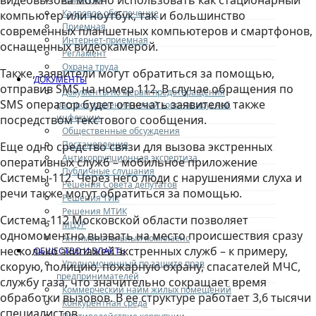
видеовызова можно использовать как стационарный
Кадровое обеспечение
компьютер или ноутбук, так и большинство
Приемная
современных планшетных компьютеров и смартфонов,
Интернет-приемная
оснащенных видеокамерой.
Регламент
Охрана труда
Также, заявители могут обратиться за помощью,
ДОКУМЕНТЫ
отправив SMS на номер 112. В случае обращения по
Документы по мерам предотвращения
SMS оператор будет отвечать заявителю также
распространения новой коронавирусной
инфекции
посредством текстового сообщения.
Общественные обсуждения
Постановления
Еще одно средство связи для вызова экстренных
Антикоррупционная экспертиза
оперативных служб – мобильное приложение
Публичные слушания
Системы-112. Через него люди с нарушениями слуха и
Решения Совета депутатов
речи также могут обратиться за помощью.
Решения ТИК
Решения МТИК
Система-112 Московской области позволяет
МЦУР
одномоментно вызвать на место происшествия сразу
Антимонопольный комплаенс
несколько экипажей экстренных служб – к примеру,
ОБЩЕСТВО И ВЛАСТЬ
Уполномоченный по защите прав
скорую, полицию, пожарную охрану, спасателей МЧС,
предпринимателей
службу газа, что значительно сокращает время
Коммерческий найм жилых помещений
обработки вызовов. В ее структуре работает 3,6 тысячи
Конкурентная среда
специалистов.