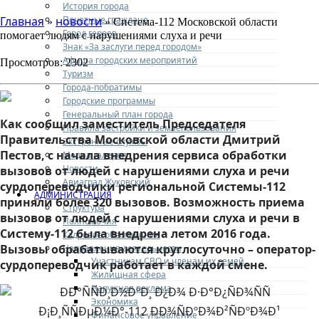
История города
Почетные граждане
Главная
новости
»
» Система-112 Московской области
Город героев
помогает людям с нарушениями слуха и речи
Знак «За заслуги перед городом»
Афиша городских мероприятий
Просмотров: 2302
Туризм
Города-побратимы
Городские программы
Генеральный план города
Как сообщил заместитель Председателя
Правила застройки и землепользования
Правительства Московской области Дмитрий
Экстренные службы
Пестов,
с начала внедрения сервиса обработки
Медиа галерея
Новости
вызовов от людей с нарушениями слуха и речи
Авиаград Жуковский
сурдопереводчики региональной Системы-112
АДМИНИСТРАЦИЯ
приняли более
320 вызовов. Возможность приема
Структура
вызовов от людей с нарушениями слуха и речи в
Полномочия
Систему-112 была внедрена летом 2016 года.
Кадровое обеспечение
Вызовы обрабатываются круглосуточно – оператор-
Направления деятельности
Участникам СВО и членам их семей
сурдопереводчик работает в каждой смене.
Жилищная сфера
Наружная реклама
Экономика
Финансовое управление