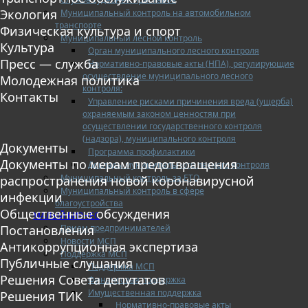
Экология
Муниципальный контроль на автомобильном
транспорте
Физическая культура и спорт
Муниципальный лесной контроль
Культура
Орган муниципального лесного контроля
Пресс — служба
Нормативно-правовые акты (НПА), регулирующие
осуществление муниципального лесного
Молодежная политика
контроля:
Контакты
Управление рисками причинения вреда (ущерба)
охраняемым законом ценностям при
осуществлении государственного контроля
(надзора), муниципального контроля
Документы
Программа профилактики
Документы по мерам предотвращения
Доклады муниципального лесного контроля
Муниципальный контроль за ЕТО
распространения новой коронавирусной
Муниципальный контроль в сфере
инфекции
благоустройства
Общественные обсуждения
МАЛЫЙ БИЗНЕС
Прием предпринимателей
Постановления
Новости МСП
Антикоррупционная экспертиза
Поддержка МСП
Публичные слушания
Поддержка МСП
Решения Совета депутатов
Финансовая поддержка
Имущественная поддержка
Решения ТИК
Нормативно-правовые акты