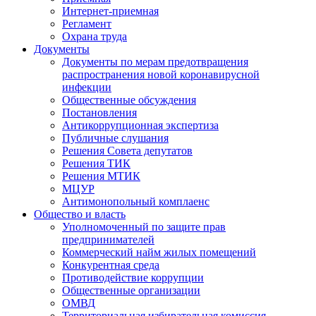
Интернет-приемная
Регламент
Охрана труда
Документы
Документы по мерам предотвращения
распространения новой коронавирусной
инфекции
Общественные обсуждения
Постановления
Антикоррупционная экспертиза
Публичные слушания
Решения Совета депутатов
Решения ТИК
Решения МТИК
МЦУР
Антимонопольный комплаенс
Общество и власть
Уполномоченный по защите прав
предпринимателей
Коммерческий найм жилых помещений
Конкурентная среда
Противодействие коррупции
Общественные организации
ОМВД
Территориальная избирательная комиссия