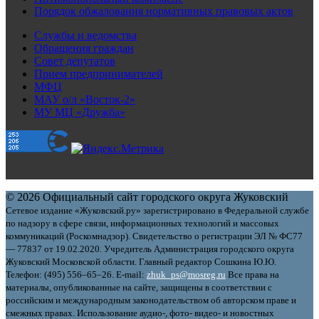
Порядок обжалования нормативных правовых актов
Службы и ведомства
Обращения граждан
Совет депутатов
Прием предпринимателей
МФЦ
МАУ о/л «Восток-2»
МУ МЦ «Дружба»
© 2026 Официальный сайт городского округа Жуковский
Сетевое издание «Жуковский.ру» зарегистрировано в Федеральной службе
по надзору в сфере связи, информационных технологий и массовых
коммуникаций (Роскомнадзор). Свидетельство о регистрации ЭЛ № ФС77
— 77837 от 19.02.2020. Учредитель Администрация городского округа
Жуковский Московской области. Главный редактор Сошкина Ю.Ю.
Телефон: (495) 556–65–26. E‑mail:
zhuk_ps@mosreg.ru
Все права на
материалы, опубликованные на сайте, защищены в соответствии с
российским и международным законодательством об авторском праве и
смежных правах. Использование аудио-, фото- видео- и новостных