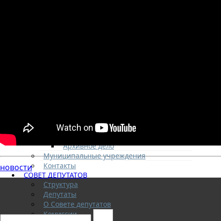
Безопасность
Здравоохранение
Социальная политика
Транспортное обслуживание
Технологические схемы
Потребительский рынок
Физическая культура и спорт
Культура
Молодежная политика
Комиссия по делам несовершеннолетних
и защите их прав
Оценка регулирующего воздействия
Градостроительная деятельность
Дорожная деятельность
Архивное дело
Муниципальные учреждения
Контакты
новости
СОВЕТ ДЕПУТАТОВ
Структура
Депутаты
О Совете депутатов
Комиссии