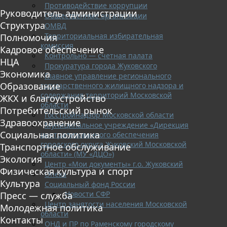
Противодействие коррупции
Руководитель администрации
Общественные организации
Структура
ОМВД
Территориальная избирательная
Полномочия
комиссия
Кадровое обеспечение
Контрольно — счетная палата
НЦА
Прокуратура города Жуковского
Экономика
Главное управление регионального
Образование
государственного жилищного надзора и
содержания территорий Московской
ЖКХ и благоустройство
области
Потребительский рынок
Госстройнадзор Московской области
Здравоохранение
Муниципальное учреждение «Дирекция
Социальная политика
централизованного обеспечения
городского округа Жуковский Московской
Транспортное обслуживание
области» (МУ «ДЦО»)
Экология
Центр «Мои документы» г.о. Жуковский
Физическая культура и спорт
Опека
Культура
Социальный фонд России
Новости СФР
Пресс — служба
Центр занятости населения Московской
Молодежная политика
области
Контакты
ОНД и ПР по Раменскому городскому