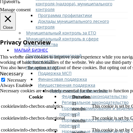
Принять
контроля (надзора), муниципального
контроля
Manage consent
Программа профилактики
Доклады муниципального лесного
контроля
Close
Муниципальный контроль за ЕТО
Муниципальный контроль в сфере
Privacy Overview
благоустройства
МАЛЫЙ БИЗНЕС
Прием предпринимателей
This website uses cookies to improve your experience while you navigate
Новости МСП
working of basic functionalities of the website. We also use third-part
Поддержка МСП
You also have the option to opt-out of these cookies. But opting out o
Поддержка МСП
Necessary
Финансовая поддержка
Necessary
Имущественная поддержка
Always Enabled
Нормативно-правовые акты
Necessary cookies are absolutely essential for the website to function p
Федеральное законодательство
Cookie
Duration
Региональное законодательство
11
cookielawinfo-checbox-analytics
This cookie is set by
Порядок формирования и ведени
months
перечней
11
cookielawinfo-checbox-functional
The cookie is set by 
Порядок предоставления имущест
months
перечней
11
cookielawinfo-checbox-others
This cookie is set by
Нормативные правовые акты по
months