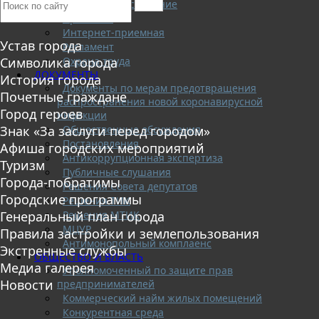
Кадровое обеспечение
Приемная
Интернет-приемная
Устав города
Регламент
Охрана труда
Символика города
ДОКУМЕНТЫ
История города
Документы по мерам предотвращения
Почетные граждане
распространения новой коронавирусной
Город героев
инфекции
Общественные обсуждения
Знак «За заслуги перед городом»
Постановления
Афиша городских мероприятий
Антикоррупционная экспертиза
Туризм
Публичные слушания
Города-побратимы
Решения Совета депутатов
Городские программы
Решения ТИК
Решения МТИК
Генеральный план города
МЦУР
Правила застройки и землепользования
Антимонопольный комплаенс
Экстренные службы
ОБЩЕСТВО И ВЛАСТЬ
Медиа галерея
Уполномоченный по защите прав
Новости
предпринимателей
Коммерческий найм жилых помещений
Конкурентная среда