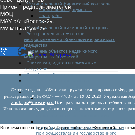
Муниципальный финансовый контроль
Прием предпринимателей
Нормативные документы
МФЦ
План работ
МАУ о/л «Восток-2»
Отчеты
Муниципальный жилищный контроль
МУ МЦ «Дружба»
Реестр земельных участков с
неоформленными объектами недвижимого
имущества
Перечень объектов недвижимого
имущества г.о. Жуковский
Списки кандидатов в присяжные
заседатели
Служба судебных приставов
Муниципальный контроль на
автомобильном транспорте
Сетевое издание «Жуковский.ру» зарегистрировано в Федерал
Муниципальный лесной контроль
регистрации ЭЛ № ФС77 — 77837 от 19.02.2020. Учредитель Адм
Орган муниципального лесного контроля
zhuk_ps@mosreg.ru
Все права на материалы, опубликованны
Нормативно-правовые акты (НПА),
Использование аудио-, фото- видео- и новостных материалов, ра
регулирующие осуществление
муниципального лесного контроля:
Управление рисками причинения вреда
(ущерба) охраняемым законом ценностям
Во время посещения сайта Городской округ Жуковский вы согла
при осуществлении государственного