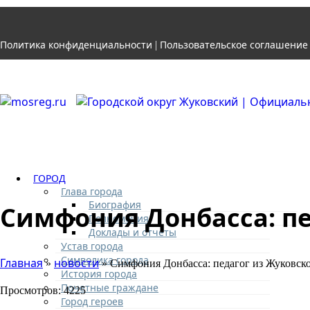
Политика конфиденциальности
Пользовательское соглашение
|
ГОРОД
Глава города
Биография
Симфония Донбасса: пе
Полномочия
Доклады и отчеты
Устав города
Символика города
Главная
новости
»
» Симфония Донбасса: педагог из Жуковск
История города
Почетные граждане
Просмотров: 4225
Город героев