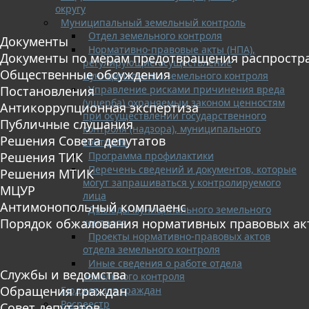
округу
Муниципальный земельный контроль
Отдел земельного контроля
Документы
Нормативно-правовые акты (НПА),
Документы по мерам предотвращения распростр
регулирующие осуществление
Общественные обсуждения
муниципального земельного контроля
Управление рисками причинения вреда
Постановления
(ущерба) охраняемым законом ценностям
Антикоррупционная экспертиза
при осуществлении государственного
Публичные слушания
контроля (надзора), муниципального
Решения Совета депутатов
контроля
Программа профилактики
Решения ТИК
Перечень сведений и документов, которые
Решения МТИК
могут запрашиваться у контролируемого
МЦУР
лица
Антимонопольный комплаенс
Доклады муниципального земельного
Порядок обжалования нормативных правовых ак
контроля
Проекты нормативно-правовых актов
отдела земельного контроля
Иные сведения о работе отдела
Службы и ведомства
земельного контроля
Обращения граждан
Бюджет для граждан
Росреестр
Совет депутатов