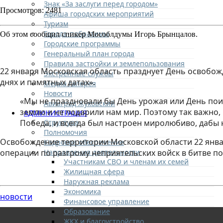
Знак «За заслуги перед городом»
Просмотров: 2481
Афиша городских мероприятий
Туризм
Города-побратимы
Об этом сообщил спикер Мособлдумы Игорь Брынцалов.
Городские программы
Генеральный план города
Правила застройки и землепользования
22 января Московская область празднует День освобож
Экстренные службы
днях и памятных датах».
Медиа галерея
Новости
«Мы не праздновали бы День урожая или День поис
Авиаград Жуковский
землю и не подарили нам мир. Поэтому так важно,
АДМИНИСТРАЦИЯ
Структура
Победа, и всегда был настроен миролюбиво, дабы 
Полномочия
Освобождение территории Московской области 22 январ
Кадровое обеспечение
Направления деятельности
операции по разгрому неприятельских войск в битве п
Участникам СВО и членам их семей
Жилищная сфера
Наружная реклама
Экономика
новости
Финансовое управление
Образование
ЖКХ и благоустройство