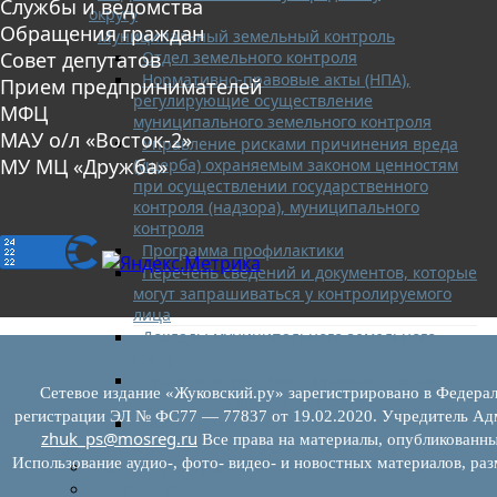
Службы и ведомства
округу
Обращения граждан
Муниципальный земельный контроль
Отдел земельного контроля
Совет депутатов
Нормативно-правовые акты (НПА),
Прием предпринимателей
регулирующие осуществление
МФЦ
муниципального земельного контроля
МАУ о/л «Восток-2»
Управление рисками причинения вреда
МУ МЦ «Дружба»
(ущерба) охраняемым законом ценностям
при осуществлении государственного
контроля (надзора), муниципального
контроля
Программа профилактики
Перечень сведений и документов, которые
могут запрашиваться у контролируемого
лица
Доклады муниципального земельного
контроля
Проекты нормативно-правовых актов
Сетевое издание «Жуковский.ру» зарегистрировано в Федерал
отдела земельного контроля
регистрации ЭЛ № ФС77 — 77837 от 19.02.2020. Учредитель Адм
Иные сведения о работе отдела
zhuk_ps@mosreg.ru
Все права на материалы, опубликованны
земельного контроля
Использование аудио-, фото- видео- и новостных материалов, ра
Бюджет для граждан
Росреестр