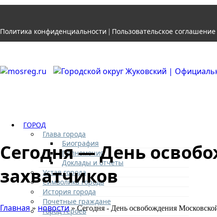
Политика конфиденциальности
Пользовательское соглашение
|
ГОРОД
Глава города
Биография
Сегодня — День освоб
Полномочия
Доклады и отчеты
захватчиков
Устав города
Символика города
История города
Почетные граждане
Главная
новости
»
» Сегодня - День освобождения Московской
Город героев