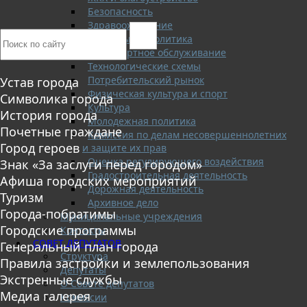
Безопасность
Здравоохранение
Социальная политика
Транспортное обслуживание
Технологические схемы
Потребительский рынок
Устав города
Физическая культура и спорт
Символика города
Культура
История города
Молодежная политика
Почетные граждане
Комиссия по делам несовершеннолетних
Город героев
и защите их прав
Оценка регулирующего воздействия
Знак «За заслуги перед городом»
Градостроительная деятельность
Афиша городских мероприятий
Дорожная деятельность
Туризм
Архивное дело
Города-побратимы
Муниципальные учреждения
Городские программы
Контакты
СОВЕТ ДЕПУТАТОВ
Генеральный план города
Структура
Правила застройки и землепользования
Депутаты
Экстренные службы
О Совете депутатов
Медиа галерея
Комиссии