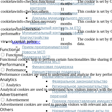
cookielawinfo-checbox-functional
The cookie is set by 
контроля (надзора), муниципального
months
контроля
11
cookielawinfo-checbox-others
This cookie is set by
Программа профилактики
months
Доклады муниципального лесного
11
cookielawinfo-checkbox-necessary
This cookie is set by
контроля
months
Муниципальный контроль за ЕТО
cookielawinfo-checkbox-
11
This cookie is set by
Муниципальный контроль в сфере
performance
months
благоустройства
11
The cookie is set by 
viewed_cookie_policy
МАЛЫЙ БИЗНЕС
months
data.
Прием предпринимателей
Functional
Новости МСП
Functional
Поддержка МСП
Functional cookies help to perform certain functionalities like sharing t
Поддержка МСП
Performance
Финансовая поддержка
Performance
Имущественная поддержка
Performance cookies are used to understand and analyze the key performa
Нормативно-правовые акты
Analytics
Федеральное законодательство
Analytics
Региональное законодательство
Analytical cookies are used to understand how visitors interact with the
Порядок формирования и ведени
Advertisement
перечней
Advertisement
Порядок предоставления имущест
Advertisement cookies are used to provide visitors with relevant ads a
перечней
Others
Нормативные правовые акты по