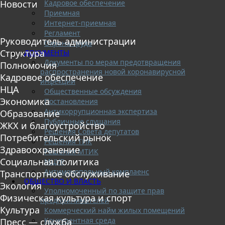
Кадровое обеспечение
Новости
Приемная
Интернет-приемная
Регламент
Руководитель администрации
Охрана труда
Структура
ДОКУМЕНТЫ
Документы по мерам предотвращения
Полномочия
распространения новой коронавирусной
Кадровое обеспечение
инфекции
НЦА
Общественные обсуждения
Экономика
Постановления
Антикоррупционная экспертиза
Образование
Публичные слушания
ЖКХ и благоустройство
Решения Совета депутатов
Потребительский рынок
Решения ТИК
Здравоохранение
Решения МТИК
Социальная политика
МЦУР
Антимонопольный комплаенс
Транспортное обслуживание
ОБЩЕСТВО И ВЛАСТЬ
Экология
Уполномоченный по защите прав
Физическая культура и спорт
предпринимателей
Культура
Коммерческий найм жилых помещений
Конкурентная среда
Пресс — служба