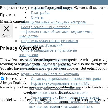
Муниципальный финансовый контроль
Нормативные документы
Во время посещения сайта Городской округ Жуковский вы согла
План работ
Принять
Отчеты
Manage consent
Муниципальный жилищный контроль
Реестр земельных участков с
неоформленными объектами недвижимого
имущества
Close
Перечень объектов недвижимого
имущества г.о. Жуковский
Privacy Overview
Списки кандидатов в присяжные
заседатели
Служба судебных приставов
This website uses cookies to improve your experience while you navigate
working of basic functionalities of the website. We also use third-part
Муниципальный контроль на
You also have the option to opt-out of these cookies. But opting out o
автомобильном транспорте
Necessary
Муниципальный лесной контроль
Орган муниципального лесного контроля
Necessary
Always Enabled
Нормативно-правовые акты (НПА),
Necessary cookies are absolutely essential for the website to function p
регулирующие осуществление
муниципального лесного контроля:
Cookie
Duration
Управление рисками причинения вреда
11
cookielawinfo-checbox-analytics
This cookie is set by
(ущерба) охраняемым законом ценностям
months
при осуществлении государственного
11