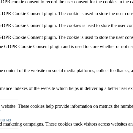
GDPR cookie consent to record the user consent for the cookies in the c
 GDPR Cookie Consent plugin. The cookie is used to store the user conse
 GDPR Cookie Consent plugin. The cookies is used to store the user con
 GDPR Cookie Consent plugin. The cookie is used to store the user cons
the GDPR Cookie Consent plugin and is used to store whether or not user
he content of the website on social media platforms, collect feedbacks, a
nce indexes of the website which helps in delivering a better user expe
 website. These cookies help provide information on metrics the number o
я
ва из
nd marketing campaigns. These cookies track visitors across websites an