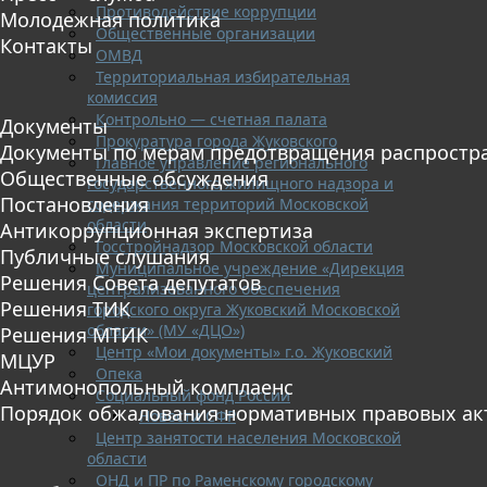
Противодействие коррупции
Молодежная политика
Общественные организации
Контакты
ОМВД
Территориальная избирательная
комиссия
Контрольно — счетная палата
Документы
Прокуратура города Жуковского
Документы по мерам предотвращения распростр
Главное управление регионального
Общественные обсуждения
государственного жилищного надзора и
Постановления
содержания территорий Московской
области
Антикоррупционная экспертиза
Госстройнадзор Московской области
Публичные слушания
Муниципальное учреждение «Дирекция
Решения Совета депутатов
централизованного обеспечения
Решения ТИК
городского округа Жуковский Московской
области» (МУ «ДЦО»)
Решения МТИК
Центр «Мои документы» г.о. Жуковский
МЦУР
Опека
Антимонопольный комплаенс
Социальный фонд России
Порядок обжалования нормативных правовых ак
Новости СФР
Центр занятости населения Московской
области
ОНД и ПР по Раменскому городскому