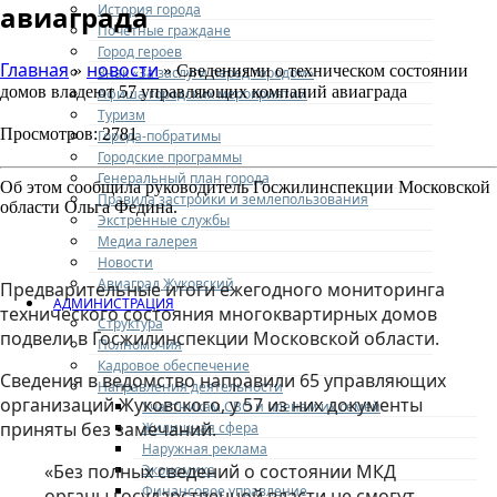
авиаграда
История города
Почетные граждане
Город героев
Главная
новости
»
» Сведениями о техническом состоянии
Знак «За заслуги перед городом»
домов владеют 57 управляющих компаний авиаграда
Афиша городских мероприятий
Туризм
Просмотров: 2781
Города-побратимы
Городские программы
Генеральный план города
Об этом сообщила руководитель Госжилинспекции Московской
Правила застройки и землепользования
области Ольга Федина.
Экстренные службы
Медиа галерея
Новости
Авиаград Жуковский
Предварительные итоги ежегодного мониторинга
АДМИНИСТРАЦИЯ
технического состояния многоквартирных домов
Структура
подвели в Госжилинспекции Московской области.
Полномочия
Кадровое обеспечение
Сведения в ведомство направили 65 управляющих
Направления деятельности
организаций Жуковского, у 57 из них документы
Участникам СВО и членам их семей
приняты без замечаний.
Жилищная сфера
Наружная реклама
«Без полных сведений о состоянии МКД
Экономика
Финансовое управление
органы государственной власти не смогут