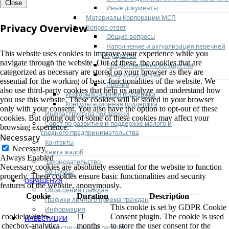
Close
Иные документы
Материалы Корпорации МСП
Privacy Overview
Вопрос-ответ
Общие вопросы
Наполнение и актуализация перечней
This website uses cookies to improve your experience while you
имущества
navigate through the website. Out of these, the cookies that are
Предоставление имущества
categorized as necessary are stored on your browser as they are
Выкуп имущества
essential for the working of basic functionalities of the website. We
Прочие
also use third-party cookies that help us analyze and understand how
Информационная поддержка
you use this website. These cookies will be stored in your browser
Консультационная поддержка
only with your consent. You also have the option to opt-out of these
Инфраструктура поддержки
cookies. But opting out of some of these cookies may affect your
Совет по развитию и поддержке малого и
browsing experience.
среднего предпринимательства
Necessary
Контакты
Necessary
Книга жалоб
Always Enabled
Законодательство
Necessary cookies are absolutely essential for the website to function
Конкурсы
properly. These cookies ensure basic functionalities and security
ОБРАЩЕНИЯ
features of the website, anonymously.
Обращения граждан
Cookie
Duration
Description
Графики личного приема граждан
This cookie is set by GDPR Cookie
Информация
cookielawinfo-
11
Consent plugin. The cookie is used
ИНВЕСТИЦИИ
checbox-analytics
months
to store the user consent for the
Инвестиционный паспорт