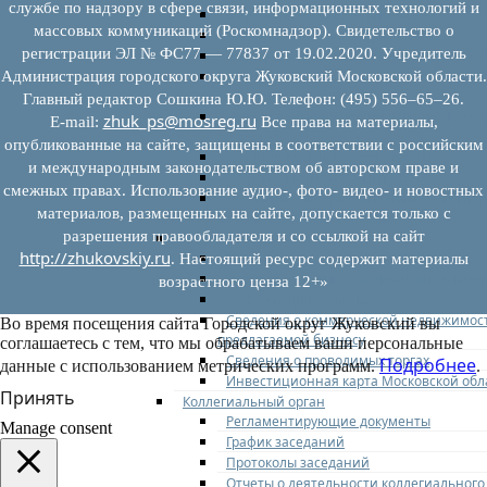
службе по надзору в сфере связи, информационных технологий и
Федеральное законодательство
массовых коммуникаций (Роскомнадзор). Свидетельство о
Региональное законодательство
регистрации ЭЛ № ФС77 — 77837 от 19.02.2020. Учредитель
Порядок формирования и ведения пер
Порядок предоставления имущества из
Администрация городского округа Жуковский Московской области.
перечней
Главный редактор Сошкина Ю.Ю. Телефон: (495) 556–65–26.
Нормативные правовые акты по утвер
zhuk_ps@mosreg.ru
E‑mail:
Все права на материалы,
перечней
опубликованные на сайте, защищены в соответствии с российским
Административные регламенты
и международным законодательством об авторском праве и
Программы по развитию МСП
смежных правах. Использование аудио-, фото- видео- и новостных
Нормативные правовые акты по антик
материалов, размещенных на сайте, допускается только с
мерам поддержки субъектов МСП
разрешения правообладателя и со ссылкой на сайт
Имущество для бизнеса
http://zhukovskiy.ru
Перечень имущества для МСП
. Настоящий ресурс содержит материалы
Паспорта объектов, включенных в пере
возрастного ценза 12+»
Информация о льготах
Сведения о коммерческой недвижимос
Во время посещения сайта Городской округ Жуковский вы
предлагаемой бизнесу
соглашаетесь с тем, что мы обрабатываем ваши персональные
Сведения о проводимых торгах
Подробнее
данные с использованием метрических программ.
.
Инвестиционная карта Московской обл
Принять
Коллегиальный орган
Регламентирующие документы
Manage consent
График заседаний
Протоколы заседаний
Отчеты о деятельности коллегиального