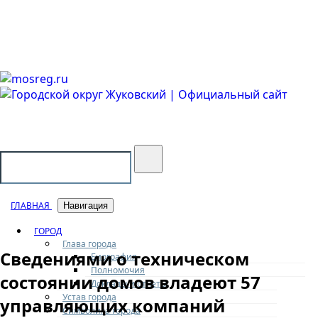
Городской округ Жуковский
Официальный сайт
ГЛАВНАЯ
Навигация
ГОРОД
Глава города
Сведениями о техническом
Биография
Полномочия
состоянии домов владеют 57
Доклады и отчеты
Устав города
управляющих компаний
Символика города