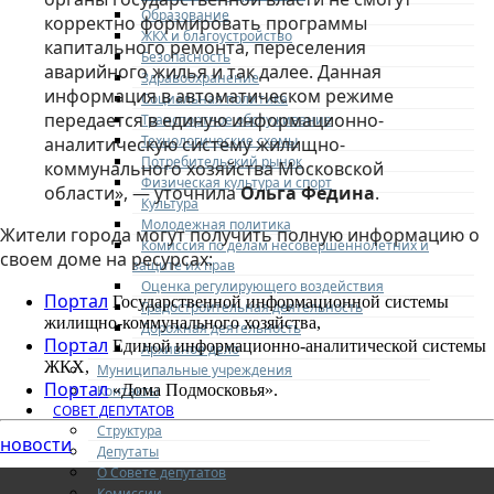
Образование
корректно формировать программы
ЖКХ и благоустройство
капитального ремонта, переселения
Безопасность
аварийного жилья и так далее. Данная
Здравоохранение
информация в автоматическом режиме
Социальная политика
передается в единую информационно-
Транспортное обслуживание
Технологические схемы
аналитическую систему жилищно-
Потребительский рынок
коммунального хозяйства Московской
Физическая культура и спорт
области», — уточнила
Ольга Федина
.
Культура
Молодежная политика
Жители города могут получить полную информацию о
Комиссия по делам несовершеннолетних и
своем доме на ресурсах:
защите их прав
Оценка регулирующего воздействия
Портал
Государственной информационной системы
Градостроительная деятельность
жилищно-коммунального хозяйства,
Дорожная деятельность
Портал
Единой информационно-аналитической системы
Архивное дело
ЖКХ,
Муниципальные учреждения
Портал
«Дома Подмосковья».
Контакты
СОВЕТ ДЕПУТАТОВ
Структура
новости
Депутаты
О Совете депутатов
Комиссии