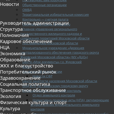
Противодействие коррупции
Новости
Общественные организации
ОМВД
Территориальная избирательная комиссия
Контрольно — счетная палата
Руководитель администрации
Прокуратура города Жуковского
Структура
Главное управление регионального
государственного жилищного надзора и
Полномочия
содержания территорий Московской области
Кадровое обеспечение
Госстройнадзор Московской области
НЦА
Муниципальное учреждение «Дирекция
централизованного обеспечения городского округа
Экономика
Жуковский Московской области» (МУ «ДЦО»)
Образование
Центр «Мои документы» г.о. Жуковский
ЖКХ и благоустройство
Опека
Потребительский рынок
Социальный фонд России
Новости СФР
Здравоохранение
Центр занятости населения Московской области
Социальная политика
ОНД и ПР по Раменскому городскому округу
Транспортное обслуживание
Муниципальный земельный контроль
Отдел земельного контроля
Экология
Нормативно-правовые акты (НПА), регулирующие
Физическая культура и спорт
осуществление муниципального земельного
Культура
контроля