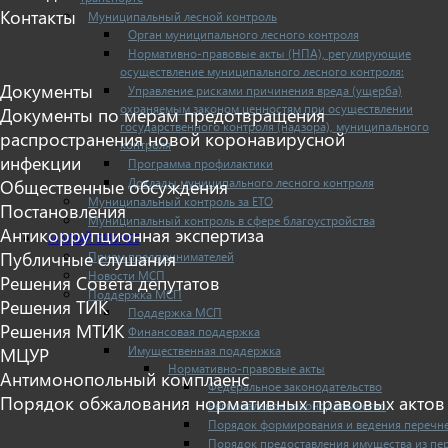
Контакты
Муниципальный лесной контроль
Орган муниципального лесного контроля
Нормативно-правовые акты (НПА), регулирующие
осуществление муниципального лесного контроля:
Документы
Управление рисками причинения вреда (ущерба)
охраняемым законом ценностям при осуществлении
Документы по мерам предотвращения
государственного контроля (надзора), муниципального
распространения новой коронавирусной
контроля
инфекции
Программа профилактики
Доклады муниципального лесного контроля
Общественные обсуждения
Муниципальный контроль за ЕТО
Постановления
Муниципальный контроль в сфере благоустройства
Антикоррупционная экспертиза
МАЛЫЙ БИЗНЕС
Публичные слушания
Прием предпринимателей
Новости МСП
Решения Совета депутатов
Поддержка МСП
Решения ТИК
Поддержка МСП
Решения МТИК
Финансовая поддержка
Имущественная поддержка
МЦУР
Нормативно-правовые акты
Антимонопольный комплаенс
Федеральное законодательство
Порядок обжалования нормативных правовых актов
Региональное законодательство
Порядок формирования и ведения перечн
Порядок предоставления имущества из пе