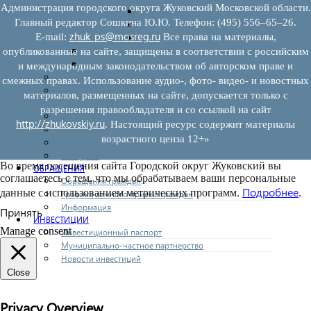
Администрация городского округа Жуковский Московской области.
Предоставление имущества
Главный редактор Сошкина Ю.Ю. Телефон: (495) 556–65–26.
Выкуп имущества
zhuk_ps@mosreg.ru
E‑mail:
Все права на материалы,
Прочие
Информационная поддержка
опубликованные на сайте, защищены в соответствии с российским
Консультационная поддержка
и международным законодательством об авторском праве и
Инфраструктура поддержки
смежных правах. Использование аудио-, фото- видео- и новостных
Совет по развитию и поддержке малого и среднего
материалов, размещенных на сайте, допускается только с
предпринимательства
разрешения правообладателя и со ссылкой на сайт
Контакты
http://zhukovskiy.ru
. Настоящий ресурс содержит материалы
Книга жалоб
возрастного ценза 12+»
Законодательство
Конкурсы
Во время посещения сайта Городской округ Жуковский вы
ОБРАЩЕНИЯ
соглашаетесь с тем, что мы обрабатываем ваши персональные
Обращения граждан
Подробнее
данные с использованием метрических программ.
.
Графики личного приема граждан
Информация
Принять
ИНВЕСТИЦИИ
Manage consent
Инвестиционный паспорт
Муниципально-частное партнерство
Новости инвестиций
Close
Privacy Overview