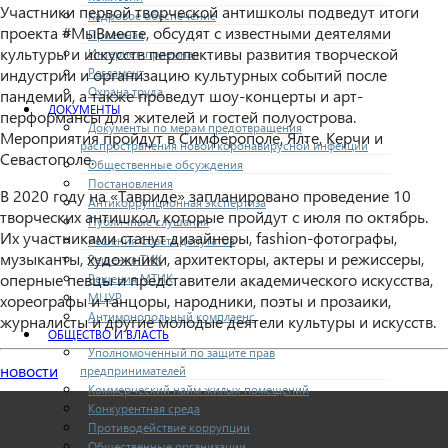
Участники первой творческой антишколы подведут итоги
Кадровое обеспечение
проекта #МыВместе, обсудят с известными деятелями
Приемная
культуры и искусств перспективы развития творческой
Интернет-приемная
Регламент
индустрии и организацию культурных событий после
Охрана труда
пандемии, а также проведут шоу-концерты и арт-
ДОКУМЕНТЫ
перформансы для жителей и гостей полуострова.
Документы по мерам предотвращения
Мероприятия пройдут в Симферополе, Ялте, Керчи и
распространения новой коронавирусной инфекции
Севастополе.
Общественные обсуждения
Постановления
В 2020 году на «Тавриде» запланировано проведение 10
Антикоррупционная экспертиза
творческих антишкол, которые пройдут с июля по октябрь.
Публичные слушания
Их участниками станут дизайнеры, fashion-фотографы,
Решения Совета депутатов
музыканты, художники, архитекторы, актеры и режиссеры,
Решения ТИК
оперные певцы и представители академического искусства,
Решения МТИК
МЦУР
хореографы и танцоры, народники, поэты и прозаики,
Антимонопольный комплаенс
журналисты и другие молодые деятели культуры и искусств.
ОБЩЕСТВО И ВЛАСТЬ
Уполномоченный по защите прав
новости
предпринимателей
Коммерческий найм жилых помещений
Конкурентная среда
Противодействие коррупции
Общественные организации