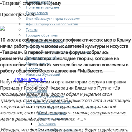
История города
«Таврида» стартовал в Крыму
Почетные граждане
Город героев
Просмотров: 2293
Знак «За заслуги перед городом»
Афиша городских мероприятий
Туризм
Города-побратимы
10 июля с соблюдением всех профилактических мер
в Крыму
Городские программы
начал работу форум молодых деятелей культуры и искусств
Генеральный план города
«
Таврида
»
.
В первой
антишколе форума собрались
Правила застройки и землепользования
Экстренные службы
резиденты арт-кластера и молодые творцы, которые на
Медиа галерея
протяжении нескольких месяцев были активно вовлечены в
Новости
работу общероссийского движения #МыВместе.
Авиаград Жуковский
АДМИНИСТРАЦИЯ
Напутствие участникам и организаторам форума направил
Структура
Президент Российской Федерации Владимир Путин:
«За
Полномочия
прошедшее время ваш форум обр
е
л и укрепил свои
Кадровое обеспечение
традиции, стал яркой приметой крымского лета и настоящей
Направления деятельности
творческой мастерской для одаренной, инициативной
Участникам СВО и членам их семей
молодежи, способной воплощать смелые, содержательные
Жилищная сфера
идеи в реальные дела и начинания. <
…
>
Наружная реклама
Экономика
Убежд
е
н, что форум пройд
е
т успешно, будет содействовать
Финансовое управление