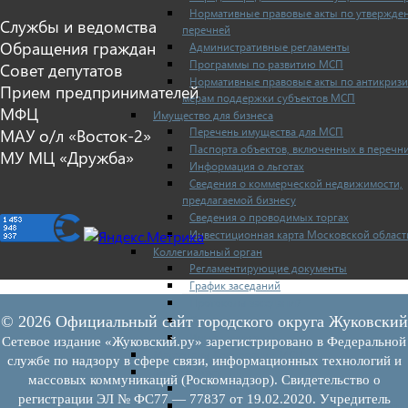
Нормативные правовые акты по утвержде
Службы и ведомства
перечней
Обращения граждан
Административные регламенты
Программы по развитию МСП
Совет депутатов
Нормативные правовые акты по антикриз
Прием предпринимателей
мерам поддержки субъектов МСП
МФЦ
Имущество для бизнеса
Перечень имущества для МСП
МАУ о/л «Восток-2»
Паспорта объектов, включенных в перечн
МУ МЦ «Дружба»
Информация о льготах
Сведения о коммерческой недвижимости,
предлагаемой бизнесу
Сведения о проводимых торгах
Инвестиционная карта Московской област
Коллегиальный орган
Регламентирующие документы
График заседаний
Протоколы заседаний
Отчеты о деятельности коллегиального ор
© 2026 Официальный сайт городского округа Жуковский
Иные документы
Сетевое издание «Жуковский.ру» зарегистрировано в Федеральной
Материалы Корпорации МСП
службе по надзору в сфере связи, информационных технологий и
Вопрос-ответ
массовых коммуникаций (Роскомнадзор). Свидетельство о
Общие вопросы
регистрации ЭЛ № ФС77 — 77837 от 19.02.2020. Учредитель
Наполнение и актуализация перечней иму