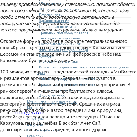
Образование
вашему профессиональному становлению, поможет обрести
ЖКХ и благоустройство
новых соратников и единомышленников. И
,
конечно, хочу
Безопасность
особо отметить вашу волонт
е
рскую деятельность в
Здравоохранение
последние месяцы и дни, когда ваши усилия были без
Социальная политика
всякого преувеличения неоценимы
!
Желаю вам удачи».
Транспортное обслуживание
Технологические схемы
Открытие форума пройдет в формате театрализованного
Потребительский рынок
шоу «Крым – место силы и вдохновения». Кульминацией
Физическая культура и спорт
церемонии станет праздничный фейерверк в небе над
Культура
Капсельской бухтой под Судаком.
Молодежная политика
Комиссия по делам несовершеннолетних и защите их
100 молодых творцов – представителей команды #МыВместе
прав
и резидентов арт-кластера «Таврида» – погрузятся в
Оценка регулирующего воздействия
различные креативные и образовательные мероприятия. В
Градостроительная деятельность
Дорожная деятельность
рамках первой антишколы пройдут мастер-классы,
Архивное дело
воркшопы, интенсивы, паблик-токи и другие форматы с
Муниципальные учреждения
экспертами креативных индустрий. Среди них актриса,
Контакты
режиссер, продюсер и автор передач Лина Арифулина,
СОВЕТ ДЕПУТАТОВ
российская эстрадная певица и телеведущая Юлианна
Структура
Караулова, певица лейбла Black Star Анет Сай,
Депутаты
дебютировавшая на «Тавриде», и многие другие.
О Совете депутатов
Комиссии