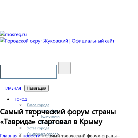
Городской округ Жуковский
Официальный сайт
ГЛАВНАЯ
Навигация
ГОРОД
Глава города
Самый творческий форум страны
Биография
Полномочия
«Таврида» стартовал в Крыму
Доклады и отчеты
Устав города
Символика города
Главная
новости
»
» Самый творческий форум страны