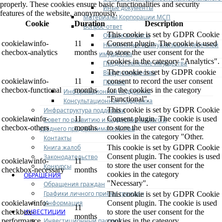
properly. These cookies ensure basic functionalities and security
Иные документы
features of the website, anonymously.
Материалы Корпорации МСП
Cookie
Duration
Description
Вопрос-ответ
This cookie is set by GDPR Cookie
Общие вопросы
cookielawinfo-
11
Consent plugin. The cookie is used
Наполнение и актуализация перечней
checbox-analytics
months
to store the user consent for the
имущества
cookies in the category "Analytics".
Предоставление имущества
The cookie is set by GDPR cookie
Выкуп имущества
cookielawinfo-
11
consent to record the user consent
Прочие
checbox-functional
months
for the cookies in the category
Информационная поддержка
"Functional".
Консультационная поддержка
This cookie is set by GDPR Cookie
Инфраструктура поддержки
cookielawinfo-
11
Consent plugin. The cookie is used
Совет по развитию и поддержке малого и
checbox-others
months
to store the user consent for the
среднего предпринимательства
cookies in the category "Other.
Контакты
Книга жалоб
This cookie is set by GDPR Cookie
Consent plugin. The cookies is used
Законодательство
cookielawinfo-
11
to store the user consent for the
Конкурсы
checkbox-necessary
months
cookies in the category
ОБРАЩЕНИЯ
"Necessary".
Обращения граждан
Графики личного приема граждан
This cookie is set by GDPR Cookie
Информация
cookielawinfo-
Consent plugin. The cookie is used
11
ИНВЕСТИЦИИ
checkbox-
to store the user consent for the
months
Инвестиционный паспорт
performance
cookies in the category