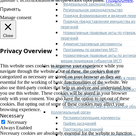
данные с использованием метрических программ.
.
Федеральное законодательство
Принять
Региональное законодательство
Порядок формирования и ведения пер
Manage consent
Порядок предоставления имущества из
перечней
Нормативные правовые акты по утвер
Close
перечней
Административные регламенты
Privacy Overview
Программы по развитию МСП
Нормативные правовые акты по антик
мерам поддержки субъектов МСП
This website uses cookies to improve your experience while you
Имущество для бизнеса
navigate through the website. Out of these, the cookies that are
Перечень имущества для МСП
categorized as necessary are stored on your browser as they are
Паспорта объектов, включенных в пере
essential for the working of basic functionalities of the website. We
Информация о льготах
also use third-party cookies that help us analyze and understand how
Сведения о коммерческой недвижимос
you use this website. These cookies will be stored in your browser
предлагаемой бизнесу
only with your consent. You also have the option to opt-out of these
Сведения о проводимых торгах
cookies. But opting out of some of these cookies may affect your
Инвестиционная карта Московской обл
browsing experience.
Коллегиальный орган
Necessary
Регламентирующие документы
Necessary
График заседаний
Always Enabled
Протоколы заседаний
Necessary cookies are absolutely essential for the website to function
Отчеты о деятельности коллегиального