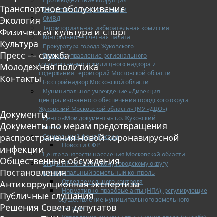
Противодействие коррупции
Транспортное обслуживание
Общественные организации
ОМВД
Экология
Территориальная избирательная комиссия
Физическая культура и спорт
Контрольно — счетная палата
Культура
Прокуратура города Жуковского
Пресс — служба
Главное управление регионального
государственного жилищного надзора и
Молодежная политика
содержания территорий Московской области
Контакты
Госстройнадзор Московской области
Муниципальное учреждение «Дирекция
централизованного обеспечения городского округа
Жуковский Московской области» (МУ «ДЦО»)
Документы
Центр «Мои документы» г.о. Жуковский
Документы по мерам предотвращения
Опека
распространения новой коронавирусной
Социальный фонд России
Новости СФР
инфекции
Центр занятости населения Московской области
Общественные обсуждения
ОНД и ПР по Раменскому городскому округу
Постановления
Муниципальный земельный контроль
Отдел земельного контроля
Антикоррупционная экспертиза
Нормативно-правовые акты (НПА), регулирующие
Публичные слушания
осуществление муниципального земельного
Решения Совета депутатов
контроля