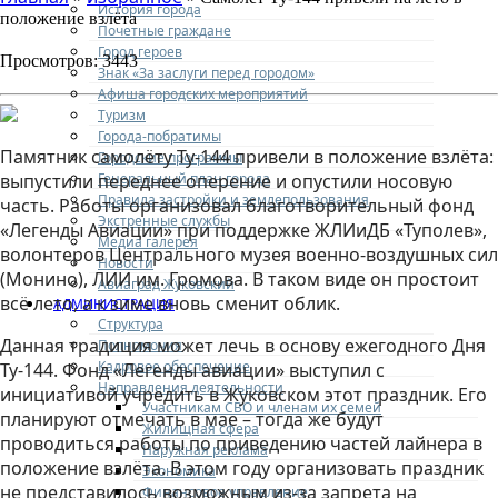
История города
положение взлёта
Почетные граждане
Город героев
Просмотров: 3443
Знак «За заслуги перед городом»
Афиша городских мероприятий
Туризм
Города-побратимы
Памятник самолёту Ту-144 привели в положение взлёта:
Городские программы
Генеральный план города
выпустили переднее оперение и опустили носовую
Правила застройки и землепользования
часть. Работы организовал благотворительный фонд
Экстренные службы
«Легенды Авиации» при поддержке ЖЛИиДБ «Туполев»,
Медиа галерея
волонтеров Центрального музея военно-воздушных сил
Новости
(Монино), ЛИИ им. Громова. В таком виде он простоит
Авиаград Жуковский
всё лето, а к зиме вновь сменит облик.
АДМИНИСТРАЦИЯ
Структура
Данная традиция может лечь в основу ежегодного Дня
Полномочия
Кадровое обеспечение
Ту-144. Фонд «Легенды авиации» выступил с
Направления деятельности
инициативой учредить в Жуковском этот праздник. Его
Участникам СВО и членам их семей
планируют отмечать в мае – тогда же будут
Жилищная сфера
проводиться работы по приведению частей лайнера в
Наружная реклама
положение взлёта. В этом году организовать праздник
Экономика
не представилось возможным из-за запрета на
Финансовое управление