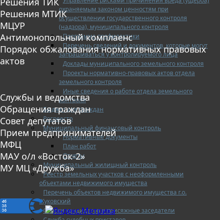
Управление рисками причинения вреда (ущерба)
Решения ТИК
охраняемым законом ценностям при
Решения МТИК
осуществлении государственного контроля
МЦУР
(надзора), муниципального контроля
Антимонопольный комплаенс
Программа профилактики
Перечень сведений и документов, которые могут
Порядок обжалования нормативных правовых
запрашиваться у контролируемого лица
актов
Доклады муниципального земельного контроля
Проекты нормативно-правовых актов отдела
земельного контроля
Иные сведения о работе отдела земельного
Службы и ведомства
контроля
Обращения граждан
Бюджет для граждан
Росреестр
Совет депутатов
Муниципальный финансовый контроль
Прием предпринимателей
Нормативные документы
МФЦ
План работ
МАУ о/л «Восток-2»
Отчеты
Муниципальный жилищный контроль
МУ МЦ «Дружба»
Реестр земельных участков с неоформленными
объектами недвижимого имущества
Перечень объектов недвижимого имущества г.о.
Жуковский
Списки кандидатов в присяжные заседатели
Служба судебных приставов