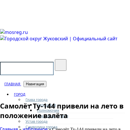
Городской округ Жуковский
Официальный сайт
ГЛАВНАЯ
Навигация
ГОРОД
Глава города
Самолёт Ту-144 привели на лето в
Биография
Полномочия
положение взлёта
Доклады и отчеты
Устав города
Символика города
Главная
избранное
»
» Самолёт Ту-144 привели на лето в