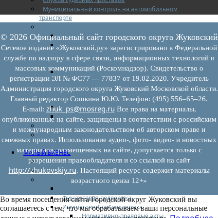
Муниципальный контроль на автомобильном
транспорте
Муниципальный лесной контроль
Орган муниципального лесного контроля
© 2026 Официальный сайт городского округа Жуковский
Нормативно-правовые акты (НПА), регулирующие
Сетевое издание «Жуковский.ру» зарегистрировано в Федеральной
осуществление муниципального лесного
службе по надзору в сфере связи, информационных технологий и
контроля:
массовых коммуникаций (Роскомнадзор). Свидетельство о
Управление рисками причинения вреда (ущерба)
регистрации ЭЛ № ФС77 — 77837 от 19.02.2020. Учредитель
охраняемым законом ценностям при
Администрация городского округа Жуковский Московской области.
осуществлении государственного контроля
(надзора), муниципального контроля
Главный редактор Сошкина Ю.Ю. Телефон: (495) 556–65–26.
Программа профилактики
zhuk_ps@mosreg.ru
E‑mail:
Все права на материалы,
Доклады муниципального лесного контроля
опубликованные на сайте, защищены в соответствии с российским
Муниципальный контроль за ЕТО
и международным законодательством об авторском праве и
Муниципальный контроль в сфере
смежных правах. Использование аудио-, фото- видео- и новостных
благоустройства
материалов, размещенных на сайте, допускается только с
МАЛЫЙ БИЗНЕС
разрешения правообладателя и со ссылкой на сайт
Прием предпринимателей
http://zhukovskiy.ru
Новости МСП
. Настоящий ресурс содержит материалы
Поддержка МСП
возрастного ценза 12+»
Поддержка МСП
Финансовая поддержка
Во время посещения сайта Городской округ Жуковский вы
Имущественная поддержка
соглашаетесь с тем, что мы обрабатываем ваши персональные
Нормативно-правовые акты
Подробнее