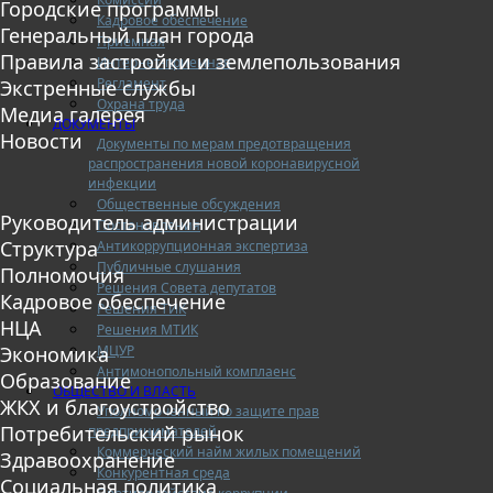
Городские программы
Кадровое обеспечение
Генеральный план города
Приемная
Правила застройки и землепользования
Интернет-приемная
Регламент
Экстренные службы
Охрана труда
Медиа галерея
ДОКУМЕНТЫ
Новости
Документы по мерам предотвращения
распространения новой коронавирусной
инфекции
Общественные обсуждения
Руководитель администрации
Постановления
Структура
Антикоррупционная экспертиза
Публичные слушания
Полномочия
Решения Совета депутатов
Кадровое обеспечение
Решения ТИК
НЦА
Решения МТИК
МЦУР
Экономика
Антимонопольный комплаенс
Образование
ОБЩЕСТВО И ВЛАСТЬ
ЖКХ и благоустройство
Уполномоченный по защите прав
Потребительский рынок
предпринимателей
Коммерческий найм жилых помещений
Здравоохранение
Конкурентная среда
Социальная политика