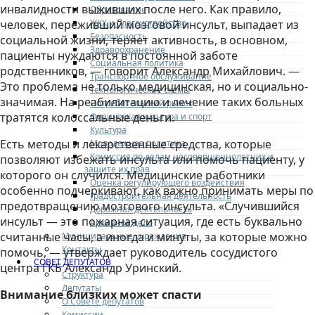
инвалидности выживших после него. Как правило,
Образование
ЖКХ и благоустройство
человек, переживший мозговой инсульт, выпадает из
Безопасность
социальной жизни, теряет активность, в основном,
Здравоохранение
пациенты нуждаются в постоянной заботе
Социальная политика
родственников, — говорит Александр Михайлович. —
Транспортное обслуживание
Это проблема не только медицинская, но и социально-
Технологические схемы
значимая. На реабилитацию и лечение таких больных
Потребительский рынок
тратятся колоссальные деньги.
Физическая культура и спорт
Культура
Есть методы и лекарственные средства, которые
Молодежная политика
Комиссия по делам несовершеннолетних и
позволяют избежать инсульта или помочь пациенту, у
защите их прав
которого он случился. Медицинские работники
Оценка регулирующего воздействия
особенно подчеркивают, как важно принимать меры по
Градостроительная деятельность
предотвращению мозгового инсульта. «Случившийся
Дорожная деятельность
инсульт — это пожарная ситуация, где есть буквально
Архивное дело
считанные часы, а иногда и минуты, за которые можно
Муниципальные учреждения
Контакты
помочь, — утверждает руководитель сосудистого
СОВЕТ ДЕПУТАТОВ
центра ГКБ Александр Уринский.
Структура
Депутаты
Внимание близких может спасти
О Совете депутатов
Комиссии