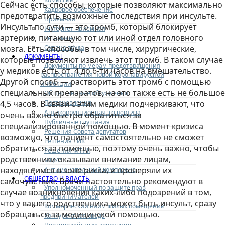
Сейчас есть способы, которые позволяют максимально
Кадровое обеспечение
предотвратить возможные последствия при инсульте.
Приемная
Инсульт по сути — это тромб, который блокирует
Интернет-приемная
артерию, питающую тот или иной отдел головного
Регламент
Охрана труда
мозга. Есть способы, в том числе, хирургические,
ДОКУМЕНТЫ
которые позволяют извлечь этот тромб. В таком случае
Документы по мерам предотвращения
у медиков есть от 4 до 6-ти часов на вмешательство.
распространения новой коронавирусной
Другой способ — растворить этот тромб с помощью
инфекции
специальных препаратов, на это также есть не большое
Общественные обсуждения
Постановления
4,5 часов. В связи с этим медики подчеркивают, что
Антикоррупционная экспертиза
очень важно быстро обратиться за
Публичные слушания
специализированной помощью. В момент кризиса
Решения Совета депутатов
возможно, что пациент самостоятельно не сможет
Решения ТИК
обратиться за помощью, поэтому очень важно, чтобы
Решения МТИК
родственники оказывали внимание лицам,
МЦУР
находящимся в зоне риска, и проверяли их
Антимонопольный комплаенс
ОБЩЕСТВО И ВЛАСТЬ
самочувствие. Врачи настоятельно рекомендуют в
Уполномоченный по защите прав
случае возникновения каких-либо подозрений в том,
предпринимателей
что у вашего родственника может быть инсульт, сразу
Коммерческий найм жилых помещений
обращаться за медицинской помощью.
Конкурентная среда