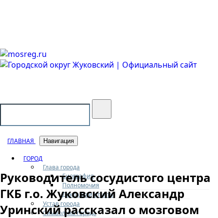
Городской округ Жуковский
Официальный сайт
ГЛАВНАЯ
Навигация
ГОРОД
Глава города
Руководитель сосудистого центра
Биография
Полномочия
ГКБ г.о. Жуковский Александр
Доклады и отчеты
Устав города
Уринский рассказал о мозговом
Символика города