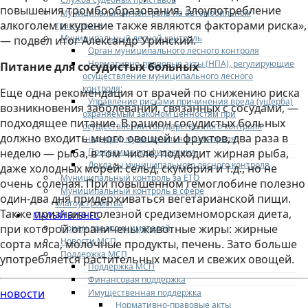
повышения тромбообразования. Злоупотребление
Муниципальный контроль на автомобильном
алкоголем и курение также являются факторами риска»,
транспорте
Муниципальный лесной контроль
— подвел итог Александр Уринский.
Орган муниципального лесного контроля
Нормативно-правовые акты (НПА), регулирующие
Питание для сосудистых больных
осуществление муниципального лесного
контроля:
Еще одна рекомендация от врачей по снижению риска
Управление рисками причинения вреда (ущерба)
возникновения заболеваний, связанных с сосудами, —
охраняемым законом ценностям при
подходящее питание. В рацион сосудистых больных
осуществлении государственного контроля
должно входить много овощей и фруктов, два раза в
(надзора), муниципального контроля
Программа профилактики
неделю — рыба, в том числе, подходит жирная рыба,
Доклады муниципального лесного контроля
даже холодных морей: сельд, скумбрия и т.д., но не
Муниципальный контроль за ЕТО
очень соленая. При повышенном гемоглобине полезно
Муниципальный контроль в сфере
один-два дня придерживаться вегетарианской пищи.
благоустройства
Также признана полезной средиземноморская диета,
МАЛЫЙ БИЗНЕС
при которой ограничены животные жиры: жирные
Прием предпринимателей
Новости МСП
сорта мяса, молочные продукты, печень. Зато больше
Поддержка МСП
употребляется растительных масел и свежих овощей.
Поддержка МСП
Финансовая поддержка
новости
Имущественная поддержка
Нормативно-правовые акты