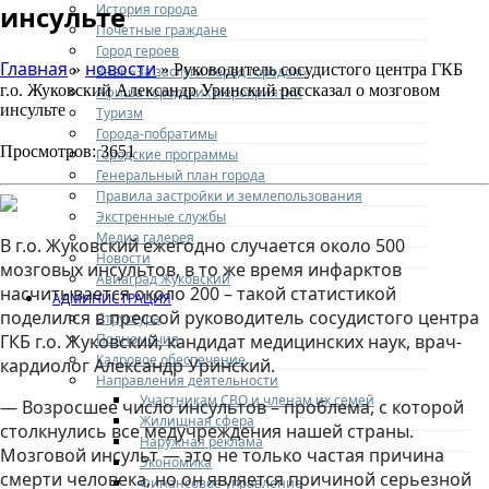
инсульте
История города
Почетные граждане
Город героев
Главная
новости
»
» Руководитель сосудистого центра ГКБ
Знак «За заслуги перед городом»
г.о. Жуковский Александр Уринский рассказал о мозговом
Афиша городских мероприятий
инсульте
Туризм
Города-побратимы
Просмотров: 3651
Городские программы
Генеральный план города
Правила застройки и землепользования
Экстренные службы
Медиа галерея
В г.о. Жуковский ежегодно случается около 500
Новости
мозговых инсультов, в то же время инфарктов
Авиаград Жуковский
насчитывается около 200 – такой статистикой
АДМИНИСТРАЦИЯ
поделился в прессой руководитель сосудистого центра
Структура
Полномочия
ГКБ г.о. Жуковский, кандидат медицинских наук, врач-
Кадровое обеспечение
кардиолог Александр Уринский.
Направления деятельности
Участникам СВО и членам их семей
— Возросшее число инсультов – проблема, с которой
Жилищная сфера
столкнулись все медучреждения нашей страны.
Наружная реклама
Мозговой инсульт — это не только частая причина
Экономика
смерти человека, но он является причиной серьезной
Финансовое управление