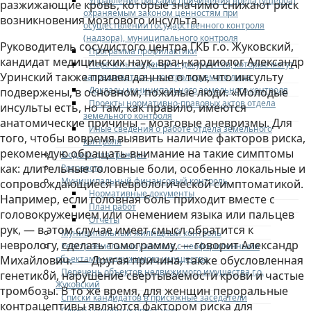
Управление рисками причинения вреда (ущерба)
разжижающие кровь, которые значимо снижают риск
охраняемым законом ценностям при
возникновения мозгового инсульта.
осуществлении государственного контроля
(надзора), муниципального контроля
Руководитель сосудистого центра ГКБ г.о. Жуковский,
Программа профилактики
кандидат медицинских наук, врач-кардиолог Александр
Перечень сведений и документов, которые могут
Уринский также привел данные о том, что инсульту
запрашиваться у контролируемого лица
Доклады муниципального земельного контроля
подвержены, в основном, пожилые люди. «Молодые
Проекты нормативно-правовых актов отдела
инсульты есть, но там, как правило, имеются
земельного контроля
анатомические причины – мозговые аневризмы. Для
Иные сведения о работе отдела земельного
того, чтобы вовремя выявить наличие факторов риска,
контроля
рекомендую обращать внимание на такие симптомы
Бюджет для граждан
как: длительные головные боли, особенно локальные и
Росреестр
Муниципальный финансовый контроль
сопровождающиеся неврологической симптоматикой.
Нормативные документы
Например, если головная боль приходит вместе с
План работ
головокружением или онемением языка или пальцев
Отчеты
рук, — в этом случае имеет смысл обратится к
Муниципальный жилищный контроль
неврологу, сделать томограмму, — говорит Александр
Реестр земельных участков с неоформленными
объектами недвижимого имущества
Михайлович. — Другая причина, также обусловленная
Перечень объектов недвижимого имущества г.о.
генетикой, нарушение свертываемости крови и частые
Жуковский
тромбозы. В то же время, для женщин пероральные
Списки кандидатов в присяжные заседатели
контрацептивы являются фактором риска для
Служба судебных приставов