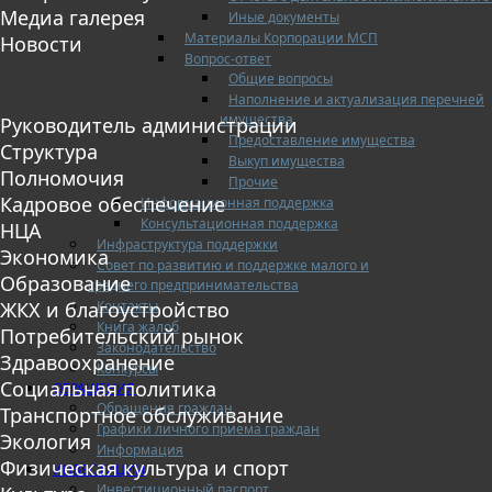
Медиа галерея
Иные документы
Материалы Корпорации МСП
Новости
Вопрос-ответ
Общие вопросы
Наполнение и актуализация перечней
имущества
Руководитель администрации
Предоставление имущества
Структура
Выкуп имущества
Полномочия
Прочие
Кадровое обеспечение
Информационная поддержка
Консультационная поддержка
НЦА
Инфраструктура поддержки
Экономика
Совет по развитию и поддержке малого и
Образование
среднего предпринимательства
Контакты
ЖКХ и благоустройство
Книга жалоб
Потребительский рынок
Законодательство
Здравоохранение
Конкурсы
Социальная политика
ОБРАЩЕНИЯ
Обращения граждан
Транспортное обслуживание
Графики личного приема граждан
Экология
Информация
Физическая культура и спорт
ИНВЕСТИЦИИ
Инвестиционный паспорт