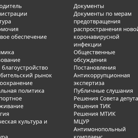
одитель
Документы
нистрации
Документы по мерам
тура
предотвращения
омочия
распространения ново
вое обеспечение
коронавирусной
инфекции
омика
Общественные
зование
обсуждения
 благоустройство
Постановления
бительский рынок
Антикоррупционная
оохранение
экспертиза
льная политика
Публичные слушания
портное
Решения Совета депут
уживание
Решения ТИК
гия
Решения МТИК
еская культура и
МЦУР
Антимонопольный
ура
комплаенс