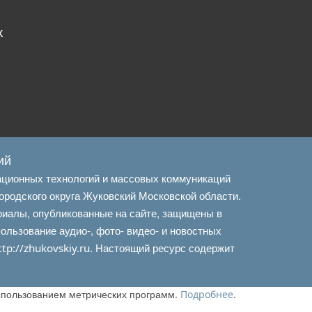
х
ий
ационных технологий и массовых коммуникаций
ородского округа Жуковский Московской области.
риалы, опубликованные на сайте, защищены в
льзование аудио-, фото- видео- и новостных
. Настоящий ресурс содержит
ttp://zhukovskiy.ru
использованием метрических программ.
.
Подробнее