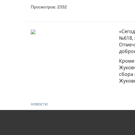
Просмотров: 2332
«Сегод
№618, 
Отмечу
доброс
Кроме 
Жуковч
сбора 
Жуковс
новости