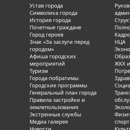
Устав города
Руков
Символика города
адми
История города
Струк
Почетные граждане
Полн
Город героев
Кадро
Знак «За заслуги перед
НЦА
городом»
Экон
Афиша городских
Обра
мероприятий
ЖКХ и
Туризм
Потре
Города-побратимы
Здрав
Городские программы
Социа
Генеральный план города
Транс
Правила застройки и
обсл
землепользования
Эколо
Экстренные службы
Физич
Медиа галерея
спорт
Новости
Культ