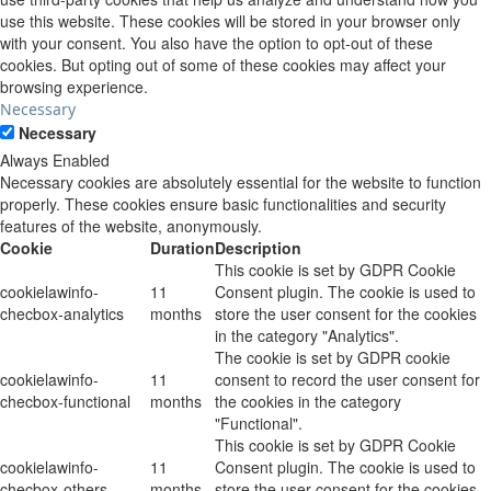
use this website. These cookies will be stored in your browser only
with your consent. You also have the option to opt-out of these
cookies. But opting out of some of these cookies may affect your
browsing experience.
Necessary
Necessary
Always Enabled
Necessary cookies are absolutely essential for the website to function
properly. These cookies ensure basic functionalities and security
features of the website, anonymously.
Cookie
Duration
Description
This cookie is set by GDPR Cookie
cookielawinfo-
11
Consent plugin. The cookie is used to
checbox-analytics
months
store the user consent for the cookies
in the category "Analytics".
The cookie is set by GDPR cookie
cookielawinfo-
11
consent to record the user consent for
checbox-functional
months
the cookies in the category
"Functional".
This cookie is set by GDPR Cookie
cookielawinfo-
11
Consent plugin. The cookie is used to
checbox-others
months
store the user consent for the cookies