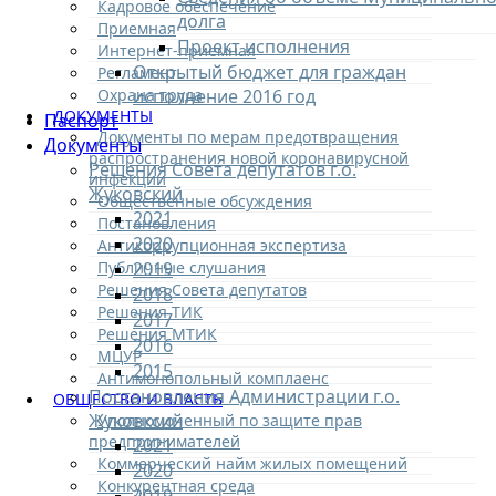
Кадровое обеспечение
долга
Приемная
Проект исполнения
Интернет-приемная
Открытый бюджет для граждан
Регламент
Охрана труда
исполнение 2016 год
ДОКУМЕНТЫ
Паспорт
Документы по мерам предотвращения
Документы
распространения новой коронавирусной
Решения Совета депутатов г.о.
инфекции
Жуковский
Общественные обсуждения
2021
Постановления
2020
Антикоррупционная экспертиза
Публичные слушания
2019
Решения Совета депутатов
2018
Решения ТИК
2017
Решения МТИК
2016
МЦУР
2015
Антимонопольный комплаенс
Постановления Администрации г.о.
ОБЩЕСТВО И ВЛАСТЬ
Жуковксий
Уполномоченный по защите прав
предпринимателей
2021
Коммерческий найм жилых помещений
2020
Конкурентная среда