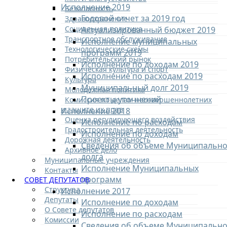
Исполнение 2019
Безопасность
Годовой отчет за 2019 год
Здравоохранение
Социальная политика
Актуализированный бюджет 2019
Транспортное обслуживание
Исполнение муниципальных
Технологические схемы
программ 2019
Потребительский рынок
Исполнение по доходам 2019
Физическая культура и спорт
Исполнение по расходам 2019
Культура
Муниципальный долг 2019
Молодежная политика
Проекты уточнений
Комиссия по делам несовершеннолетних
и защите их прав
Исполнение 2018
Оценка регулирующего воздействия
Исполнение по расходам
Градостроительная деятельность
Исполнение по доходам
Дорожная деятельность
Сведения об объеме Муниципально
Архивное дело
долга
Муниципальные учреждения
Исполнение Муниципальных
Контакты
программ
СОВЕТ ДЕПУТАТОВ
Структура
Исполнение 2017
Депутаты
Исполнение по доходам
О Совете депутатов
Исполнение по расходам
Комиссии
Сведения об объеме Муниципально