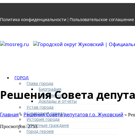
Политика конфиденциальности
Пользовательское соглашение
|
ГОРОД
Глава города
Биография
Решения Совета депутат
Полномочия
Доклады и отчеты
Устав города
Символика города
Главная
Решения Совета депутатов г.о. Жуковский
»
» Реш
История города
Почетные граждане
Просмотров: 2753
Город героев