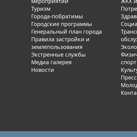
мероприятий
ЖКХ и
Туризм
Потре
Города-побратимы
Здрав
Городские программы
Социа
Генеральный план города
Транс
Правила застройки и
обсл
землепользования
Эколо
Экстренные службы
Физич
Медиа галерея
спорт
Новости
Культ
Пресс
Молод
Конта