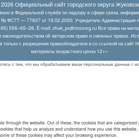
 2026 Официальный сайт городского округа Жуковск
овано в Федеральной службе по надзору в сфере связи, информ
Л № ФС77 — 77837 от 19.02.2020. Учредитель Администрация г
95) 556–65–26. E‑mail:
Все права на мате
zhuk_ps@mosreg.ru
 законодательством об авторском праве и смежных правах. Испо
я только с разрешения правообладателя и со ссылкой на сайт
h
материалы возрастного ценза 12+»
аетесь с тем, что мы обрабатываем ваши персональные данные с 
e through the website. Out of these, the cookies that are categorized 
y cookies that help us analyze and understand how you use this website.
f some of these cookies may affect your browsing experience.