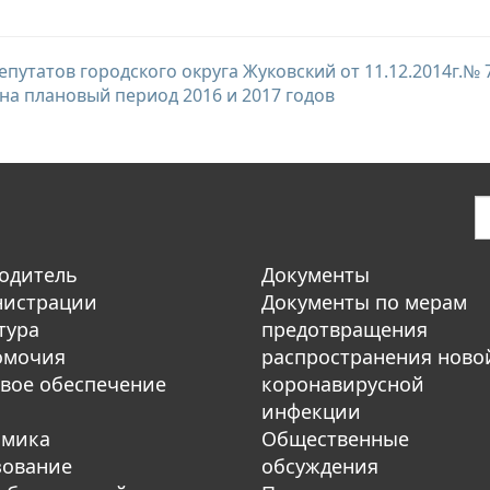
путатов городского округа Жуковский от 11.12.2014г.№
 на плановый период 2016 и 2017 годов
одитель
Документы
нистрации
Документы по мерам
тура
предотвращения
омочия
распространения ново
вое обеспечение
коронавирусной
инфекции
омика
Общественные
зование
обсуждения