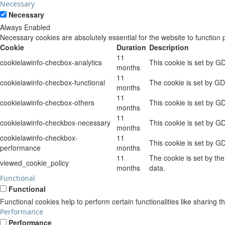
Necessary
Necessary
Always Enabled
Necessary cookies are absolutely essential for the website to function 
Cookie
Duration
Description
11
cookielawinfo-checbox-analytics
This cookie is set by G
months
11
cookielawinfo-checbox-functional
The cookie is set by GD
months
11
cookielawinfo-checbox-others
This cookie is set by G
months
11
cookielawinfo-checkbox-necessary
This cookie is set by G
months
cookielawinfo-checkbox-
11
This cookie is set by G
performance
months
11
The cookie is set by th
viewed_cookie_policy
months
data.
Functional
Functional
Functional cookies help to perform certain functionalities like sharing t
Performance
Performance