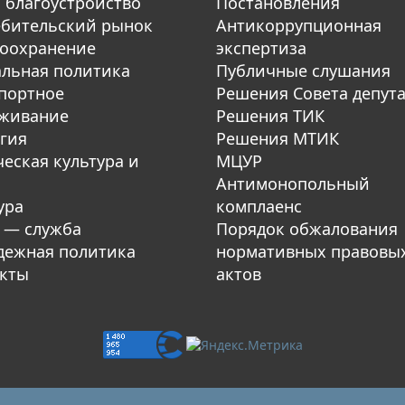
 благоустройство
Постановления
бительский рынок
Антикоррупционная
оохранение
экспертиза
льная политика
Публичные слушания
портное
Решения Совета депут
уживание
Решения ТИК
гия
Решения МТИК
еская культура и
МЦУР
Антимонопольный
ура
комплаенс
 — служба
Порядок обжалования
ежная политика
нормативных правовы
кты
актов