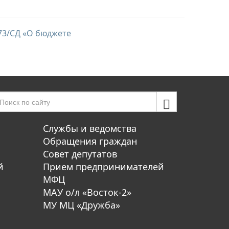
 73/СД «О бюджете
Службы и ведомства
Обращения граждан
Совет депутатов
й
Прием предпринимателей
МФЦ
МАУ о/л «Восток-2»
МУ МЦ «Дружба»