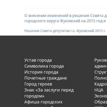
О внесении изменений в решение Совета де
городского округа Жуковский на 2015 год и
Решения Совета депутатов г.о. Жуковский 2015 г.
Устав города
Руков
Символика города
адми
История города
Струк
Почетные граждане
Полн
Город героев
Кадро
Знак «За заслуги перед
НЦА
городом»
Экон
Афиша городских
Обра