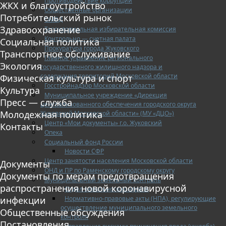
Противодействие коррупции
ЖКХ и благоустройство
Общественные организации
Потребительский рынок
ОМВД
Здравоохранение
Территориальная избирательная комиссия
Контрольно — счетная палата
Социальная политика
Прокуратура города Жуковского
Транспортное обслуживание
Главное управление регионального
Экология
государственного жилищного надзора и
содержания территорий Московской области
Физическая культура и спорт
Госстройнадзор Московской области
Культура
Муниципальное учреждение «Дирекция
Пресс — служба
централизованного обеспечения городского округа
Молодежная политика
Жуковский Московской области» (МУ «ДЦО»)
Центр «Мои документы» г.о. Жуковский
Контакты
Опека
Социальный фонд России
Новости СФР
Центр занятости населения Московской области
Документы
ОНД и ПР по Раменскому городскому округу
Документы по мерам предотвращения
Муниципальный земельный контроль
распространения новой коронавирусной
Отдел земельного контроля
Нормативно-правовые акты (НПА), регулирующие
инфекции
осуществление муниципального земельного
Общественные обсуждения
контроля
Постановления