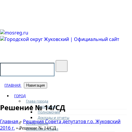
Городской округ Жуковский
Официальный сайт
ГЛАВНАЯ
Навигация
ГОРОД
Глава города
Решение № 14/СД
Биография
Полномочия
Доклады и отчеты
Главная
Решения Совета депутатов г.о. Жуковский
»
Устав города
2016 г.
» Решение № 14/СД
Символика города