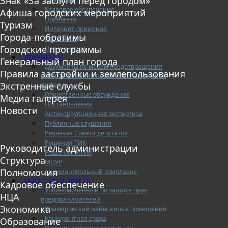
Знак «За заслуги перед городом»
Кадровое обеспечение
Афиша городских мероприятий
Приемная
Туризм
Интернет-приемная
Города-побратимы
Регламент
Городские программы
Охрана труда
ДОКУМЕНТЫ
Генеральный план города
Документы по мерам предотвращения
Правила застройки и землепользования
распространения новой коронавирусной
Экстренные службы
инфекции
Общественные обсуждения
Медиа галерея
Постановления
Новости
Антикоррупционная экспертиза
Публичные слушания
Решения Совета депутатов
Решения ТИК
Руководитель администрации
Решения МТИК
Структура
МЦУР
Полномочия
Антимонопольный комплаенс
ОБЩЕСТВО И ВЛАСТЬ
Кадровое обеспечение
Уполномоченный по защите прав
НЦА
предпринимателей
Экономика
Коммерческий найм жилых помещений
Конкурентная среда
Образование