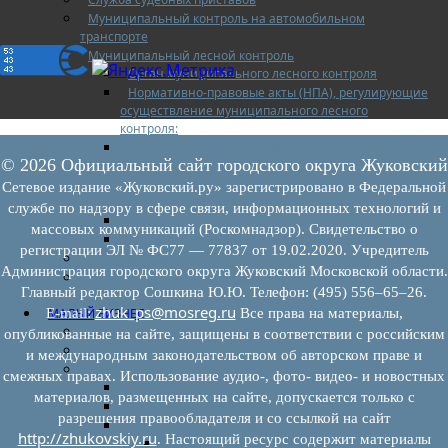
Муниципальный контроль на автомобильном
транспорте
Муниципальный лесной контроль
Орган муниципального лесного контроля
Нормативно-правовые акты (НПА), регулирующие
осуществление муниципального лесного
контроля:
Управление рисками причинения вреда (ущерба)
© 2026 Официальный сайт городского округа Жуковский
охраняемым законом ценностям при
осуществлении государственного контроля
Сетевое издание «Жуковский.ру» зарегистрировано в Федеральной
(надзора), муниципального контроля
службе по надзору в сфере связи, информационных технологий и
Программа профилактики
массовых коммуникаций (Роскомнадзор). Свидетельство о
Доклады муниципального лесного контроля
регистрации ЭЛ № ФС77 — 77837 от 19.02.2020. Учредитель
Муниципальный контроль за ЕТО
Администрация городского округа Жуковский Московской области.
Муниципальный контроль в сфере
Главный редактор Сошкина Ю.Ю. Телефон: (495) 556–65–26.
благоустройства
zhuk_ps@mosreg.ru
МАЛЫЙ БИЗНЕС
E‑mail:
Все права на материалы,
Прием предпринимателей
опубликованные на сайте, защищены в соответствии с российским
Новости МСП
и международным законодательством об авторском праве и
Поддержка МСП
смежных правах. Использование аудио-, фото- видео- и новостных
Поддержка МСП
материалов, размещенных на сайте, допускается только с
Финансовая поддержка
разрешения правообладателя и со ссылкой на сайт
Имущественная поддержка
http://zhukovskiy.ru
. Настоящий ресурс содержит материалы
Нормативно-правовые акты