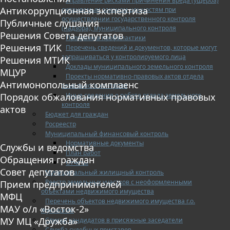
Управление рисками причинения вреда (ущерба)
Антикоррупционная экспертиза
охраняемым законом ценностям при
осуществлении государственного контроля
Публичные слушания
(надзора), муниципального контроля
Решения Совета депутатов
Программа профилактики
Решения ТИК
Перечень сведений и документов, которые могут
запрашиваться у контролируемого лица
Решения МТИК
Доклады муниципального земельного контроля
МЦУР
Проекты нормативно-правовых актов отдела
Антимонопольный комплаенс
земельного контроля
Иные сведения о работе отдела земельного
Порядок обжалования нормативных правовых
контроля
актов
Бюджет для граждан
Росреестр
Муниципальный финансовый контроль
Нормативные документы
Службы и ведомства
План работ
Обращения граждан
Отчеты
Совет депутатов
Муниципальный жилищный контроль
Реестр земельных участков с неоформленными
Прием предпринимателей
объектами недвижимого имущества
МФЦ
Перечень объектов недвижимого имущества г.о.
МАУ о/л «Восток-2»
Жуковский
МУ МЦ «Дружба»
Списки кандидатов в присяжные заседатели
Служба судебных приставов