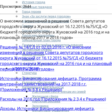
История города
Просмотров: 2644
Почетные граждане
Город героев
Знак «За заслуги перед городом»
О внесении изменений в решение Совета депутатов
Афиша городских мероприятий
Туризм
городского округа Жуковский от 16.12.2015 №75/СД «О
Города-побратимы
бюджете городского округа Жуковский на 2016 год и на
Городские программы
плановый период 2017 и 2018 годов»
Генеральный план города
Правила застройки и землепользования
Решение № 14/СД от 02.03.2016 г. «О внесении
Экстренные службы
изменений в решение Совета депутатов городского
Медиа галерея
округа Жуковский от 16.12.2015 №75/СД «О бюджете
Новости
городского округа Жуковский на 2016 год и на плановый
Авиаград Жуковский
АДМИНИСТРАЦИЯ
период 2017 и 2018 годов»»
Структура
Полномочия
Источники финансирования дефицита, Программа
Кадровое обеспечение
внутренних заимствований на 2017-2018 г.г.
Направления деятельности
(Приложения № 6,8 к Решению)
Участникам СВО и членам их семей
Жилищная сфера
Расходы на 2016 год (Приложения № 2,3,4 к Решению)
Наружная реклама
Экономика
Доходы, Источники финансирования дефицита,
Финансовое управление