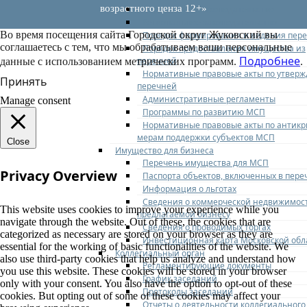
возрастного ценза 12+»
Федеральное законодательство
Региональное законодательство
Во время посещения сайта Городской округ Жуковский вы
Порядок формирования и ведения пер
соглашаетесь с тем, что мы обрабатываем ваши персональные
Порядок предоставления имущества из
Подробнее
перечней
данные с использованием метрических программ.
.
Нормативные правовые акты по утвер
Принять
перечней
Административные регламенты
Manage consent
Программы по развитию МСП
Нормативные правовые акты по антик
мерам поддержки субъектов МСП
Close
Имущество для бизнеса
Перечень имущества для МСП
Privacy Overview
Паспорта объектов, включенных в пере
Информация о льготах
Сведения о коммерческой недвижимос
This website uses cookies to improve your experience while you
предлагаемой бизнесу
navigate through the website. Out of these, the cookies that are
Сведения о проводимых торгах
categorized as necessary are stored on your browser as they are
Инвестиционная карта Московской обл
essential for the working of basic functionalities of the website. We
Коллегиальный орган
also use third-party cookies that help us analyze and understand how
Регламентирующие документы
you use this website. These cookies will be stored in your browser
График заседаний
only with your consent. You also have the option to opt-out of these
Протоколы заседаний
cookies. But opting out of some of these cookies may affect your
Отчеты о деятельности коллегиального