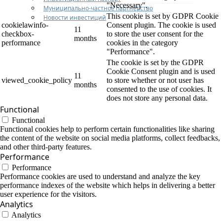
"Necessary".
Муниципально-частное партнерство
This cookie is set by GDPR Cookie
Новости инвестиций
cookielawinfo-
Consent plugin. The cookie is used
11
checkbox-
to store the user consent for the
months
performance
cookies in the category
"Performance".
The cookie is set by the GDPR
Cookie Consent plugin and is used
11
viewed_cookie_policy
to store whether or not user has
months
consented to the use of cookies. It
does not store any personal data.
Functional
Functional
Functional cookies help to perform certain functionalities like sharing
the content of the website on social media platforms, collect feedbacks,
and other third-party features.
Performance
Performance
Performance cookies are used to understand and analyze the key
performance indexes of the website which helps in delivering a better
user experience for the visitors.
Analytics
Analytics