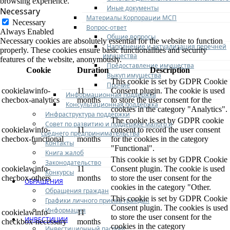
browsing experience.
Иные документы
Necessary
Материалы Корпорации МСП
Necessary
Вопрос-ответ
Always Enabled
Общие вопросы
Necessary cookies are absolutely essential for the website to function
Наполнение и актуализация перечней
properly. These cookies ensure basic functionalities and security
имущества
features of the website, anonymously.
Предоставление имущества
Cookie
Duration
Description
Выкуп имущества
This cookie is set by GDPR Cookie
Прочие
cookielawinfo-
11
Consent plugin. The cookie is used
Информационная поддержка
checbox-analytics
months
to store the user consent for the
Консультационная поддержка
cookies in the category "Analytics".
Инфраструктура поддержки
The cookie is set by GDPR cookie
Совет по развитию и поддержке малого и
cookielawinfo-
11
consent to record the user consent
среднего предпринимательства
checbox-functional
months
for the cookies in the category
Контакты
"Functional".
Книга жалоб
This cookie is set by GDPR Cookie
Законодательство
cookielawinfo-
11
Consent plugin. The cookie is used
Конкурсы
checbox-others
months
to store the user consent for the
ОБРАЩЕНИЯ
cookies in the category "Other.
Обращения граждан
This cookie is set by GDPR Cookie
Графики личного приема граждан
Consent plugin. The cookies is used
Информация
cookielawinfo-
11
to store the user consent for the
ИНВЕСТИЦИИ
checkbox-necessary
months
cookies in the category
Инвестиционный паспорт