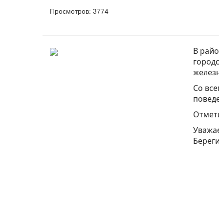
Просмотров: 3774
В райо
городс
железн
Со все
поведе
Отмет
Уважае
Береги