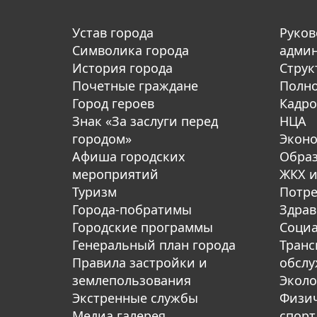
Устав города
Руков
Символика города
адми
История города
Струк
Почетные граждане
Полн
Город героев
Кадро
Знак «За заслуги перед
НЦА
городом»
Экон
Афиша городских
Обра
мероприятий
ЖКХ и
Туризм
Потре
Города-побратимы
Здрав
Городские программы
Социа
Генеральный план города
Транс
Правила застройки и
обсл
землепользования
Эколо
Экстренные службы
Физич
Медиа галерея
спорт