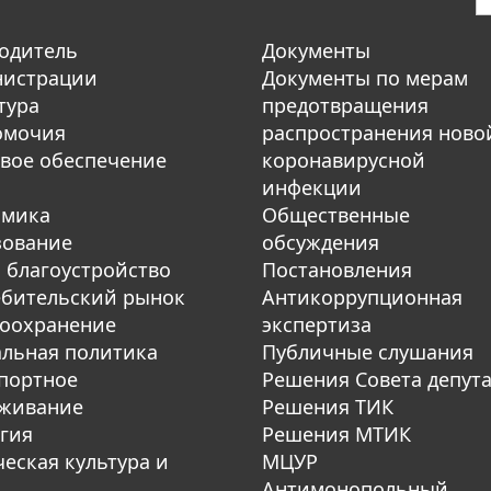
одитель
Документы
нистрации
Документы по мерам
тура
предотвращения
омочия
распространения ново
вое обеспечение
коронавирусной
инфекции
омика
Общественные
зование
обсуждения
 благоустройство
Постановления
бительский рынок
Антикоррупционная
оохранение
экспертиза
льная политика
Публичные слушания
портное
Решения Совета депут
уживание
Решения ТИК
гия
Решения МТИК
еская культура и
МЦУР
Антимонопольный