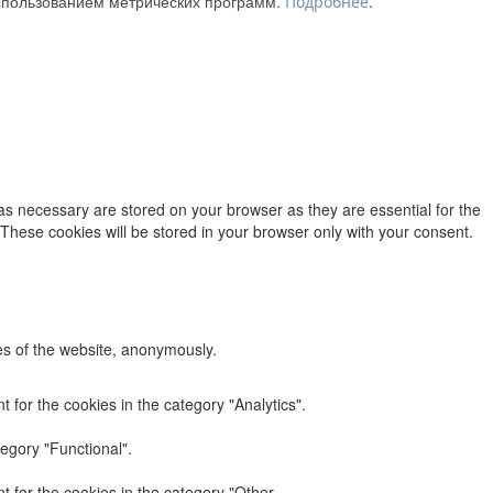
использованием метрических программ.
.
Подробнее
as necessary are stored on your browser as they are essential for the
 These cookies will be stored in your browser only with your consent.
res of the website, anonymously.
 for the cookies in the category "Analytics".
egory "Functional".
 for the cookies in the category "Other.