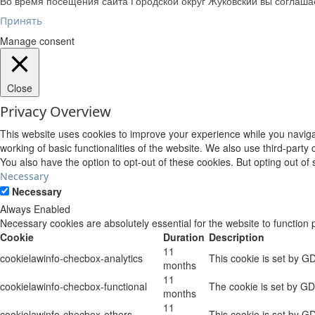
Во время посещения сайта Городской округ Жуковский вы соглаш
Принять
Manage consent
Close
Privacy Overview
This website uses cookies to improve your experience while you navigat
working of basic functionalities of the website. We also use third-part
You also have the option to opt-out of these cookies. But opting out o
Necessary
Necessary
Always Enabled
Necessary cookies are absolutely essential for the website to function 
Cookie
Duration
Description
11
cookielawinfo-checbox-analytics
This cookie is set by G
months
11
cookielawinfo-checbox-functional
The cookie is set by GD
months
11
cookielawinfo-checbox-others
This cookie is set by G