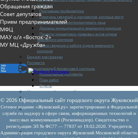
Обращения граждан
контроля
Программа профилактики
Совет депутатов
Перечень сведений и документов, которые могут
Прием предпринимателей
запрашиваться у контролируемого лица
МФЦ
Доклады муниципального земельного контроля
Проекты нормативно-правовых актов отдела
МАУ о/л «Восток-2»
земельного контроля
МУ МЦ «Дружба»
Иные сведения о работе отдела земельного
контроля
Бюджет для граждан
Росреестр
Муниципальный финансовый контроль
Нормативные документы
План работ
Отчеты
Муниципальный жилищный контроль
Реестр земельных участков с неоформленными
© 2026 Официальный сайт городского округа Жуковский
объектами недвижимого имущества
Сетевое издание «Жуковский.ру» зарегистрировано в Федеральной
Перечень объектов недвижимого имущества г.о.
службе по надзору в сфере связи, информационных технологий и
Жуковский
массовых коммуникаций (Роскомнадзор). Свидетельство о
Списки кандидатов в присяжные заседатели
Служба судебных приставов
регистрации ЭЛ № ФС77 — 77837 от 19.02.2020. Учредитель
Муниципальный контроль на автомобильном
Администрация городского округа Жуковский Московской области.
транспорте