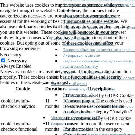
Нормативные правовые акты по утвержде
This website uses cookies to improve your experience while you
перечней
navigate through the website. Out of these, the cookies that are
categorized as necessary are stored on your browser as they are
Административные регламенты
essential for the working of basic functionalities of the website. We
Программы по развитию МСП
also use third-party cookies that help us analyze and understand how
Нормативные правовые акты по антикриз
you use this website. These cookies will be stored in your browser
мерам поддержки субъектов МСП
only with your consent. You also have the option to opt-out of these
Имущество для бизнеса
cookies. But opting out of some of these cookies may affect your
Перечень имущества для МСП
browsing experience.
Паспорта объектов, включенных в перечн
Necessary
Информация о льготах
Necessary
Сведения о коммерческой недвижимости,
Always Enabled
предлагаемой бизнесу
Necessary cookies are absolutely essential for the website to function
Сведения о проводимых торгах
properly. These cookies ensure basic functionalities and security
Инвестиционная карта Московской област
features of the website, anonymously.
Коллегиальный орган
Cookie
Duration
Description
Регламентирующие документы
График заседаний
This cookie is set by GDPR Cookie
Протоколы заседаний
cookielawinfo-
11
Consent plugin. The cookie is used
checbox-analytics
months
to store the user consent for the
Отчеты о деятельности коллегиального ор
cookies in the category "Analytics".
Иные документы
Материалы Корпорации МСП
The cookie is set by GDPR cookie
Вопрос-ответ
cookielawinfo-
11
consent to record the user consent
Общие вопросы
checbox-functional
months
for the cookies in the category
"Functional".
Наполнение и актуализация перечней иму