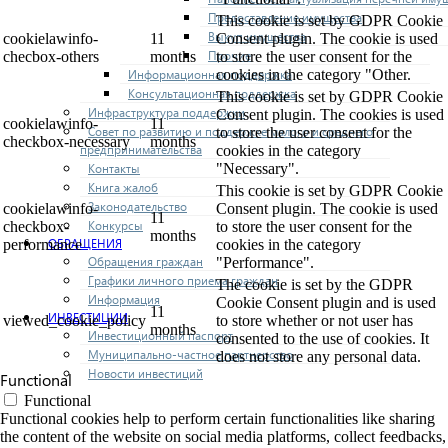
Предоставление имущества
This cookie is set by GDPR Cookie
Выкуп имущества
cookielawinfo-
11
Consent plugin. The cookie is used
Прочие
checbox-others
months
to store the user consent for the
cookies in the category "Other.
Информационная поддержка
Консультационная поддержка
This cookie is set by GDPR Cookie
Инфраструктура поддержки
Consent plugin. The cookies is used
cookielawinfo-
11
Совет по развитию и поддержке малого и среднего
to store the user consent for the
checkbox-necessary
months
предпринимательства
cookies in the category
"Necessary".
Контакты
Книга жалоб
This cookie is set by GDPR Cookie
Законодательство
cookielawinfo-
Consent plugin. The cookie is used
11
Конкурсы
checkbox-
to store the user consent for the
months
ОБРАЩЕНИЯ
performance
cookies in the category
Обращения граждан
"Performance".
Графики личного приема граждан
The cookie is set by the GDPR
Информация
Cookie Consent plugin and is used
11
ИНВЕСТИЦИИ
viewed_cookie_policy
to store whether or not user has
months
Инвестиционный паспорт
consented to the use of cookies. It
Муниципально-частное партнерство
does not store any personal data.
Новости инвестиций
Functional
Functional
Functional cookies help to perform certain functionalities like sharing
the content of the website on social media platforms, collect feedbacks,