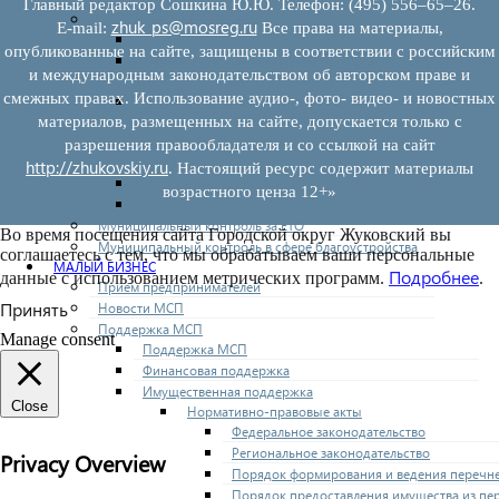
Главный редактор Сошкина Ю.Ю. Телефон: (495) 556–65–26.
Муниципальный лесной контроль
zhuk_ps@mosreg.ru
E‑mail:
Все права на материалы,
Орган муниципального лесного контроля
опубликованные на сайте, защищены в соответствии с российским
Нормативно-правовые акты (НПА), регулирующие
и международным законодательством об авторском праве и
осуществление муниципального лесного контроля:
смежных правах. Использование аудио-, фото- видео- и новостных
Управление рисками причинения вреда (ущерба)
материалов, размещенных на сайте, допускается только с
охраняемым законом ценностям при осуществлении
государственного контроля (надзора), муниципального
разрешения правообладателя и со ссылкой на сайт
контроля
http://zhukovskiy.ru
. Настоящий ресурс содержит материалы
Программа профилактики
возрастного ценза 12+»
Доклады муниципального лесного контроля
Муниципальный контроль за ЕТО
Во время посещения сайта Городской округ Жуковский вы
Муниципальный контроль в сфере благоустройства
соглашаетесь с тем, что мы обрабатываем ваши персональные
МАЛЫЙ БИЗНЕС
Подробнее
данные с использованием метрических программ.
.
Прием предпринимателей
Принять
Новости МСП
Поддержка МСП
Manage consent
Поддержка МСП
Финансовая поддержка
Имущественная поддержка
Close
Нормативно-правовые акты
Федеральное законодательство
Региональное законодательство
Privacy Overview
Порядок формирования и ведения перечн
Порядок предоставления имущества из пе