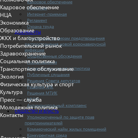
Кадровое обеспечение
Кадровое обеспечение
Приемная
НЦА
Интернет-приемная
Регламент
Экономика
Охрана труда
Образование
ДОКУМЕНТЫ
ЖКХ и благоустройство
Документы по мерам предотвращения
распространения новой коронавирусной
Потребительский рынок
инфекции
Здравоохранение
Общественные обсуждения
Социальная политика
Постановления
Транспортное обслуживание
Антикоррупционная экспертиза
Публичные слушания
Экология
Решения Совета депутатов
Физическая культура и спорт
Решения ТИК
Культура
Решения МТИК
Пресс — служба
МЦУР
Антимонопольный комплаенс
Молодежная политика
ОБЩЕСТВО И ВЛАСТЬ
Контакты
Уполномоченный по защите прав
предпринимателей
Коммерческий найм жилых помещений
Конкурентная среда
Документы