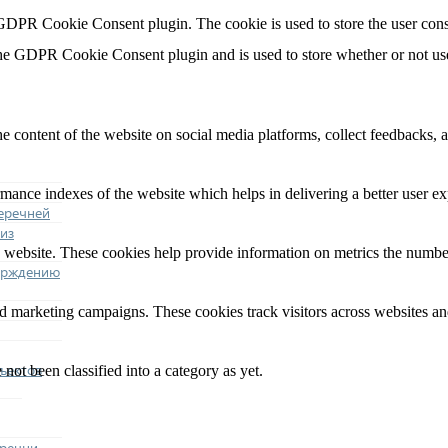
 GDPR Cookie Consent plugin. The cookie is used to store the user cons
the GDPR Cookie Consent plugin and is used to store whether or not user
he content of the website on social media platforms, collect feedbacks, a
nce indexes of the website which helps in delivering a better user expe
еречней
из
 website. These cookies help provide information on metrics the number o
ерждению
nd marketing campaigns. These cookies track visitors across websites an
ъектов
not been classified into a category as yet.
еречни