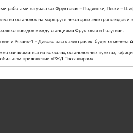
ми работами на участках Фруктовая – Подлипки, Пески – Ши
ичество остановок на маршруте некоторых электропоездов и э
сколько поездов между станциями Фруктовая и Голутвин.
твин и Рязань-1 – Дивово часть электричек будет отменена
со
о ознакомиться на вокзалах, остановочных пунктах, офици
мобильном приложении «РЖД Пассажирам».