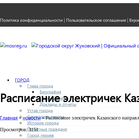
Политика конфиденциальности
Пользовательское соглашение
|
|
Верси
ГОРОД
Глава города
Биография
Расписание электричек Ка
Полномочия
Доклады и отчеты
Устав города
Символика города
Главная
новости
»
» Расписание электричек Казанского направл
История города
Почетные граждане
Просмотров: 3151
Город героев