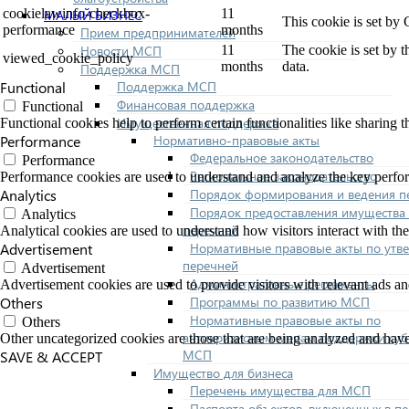
cookielawinfo-checkbox-
11
МАЛЫЙ БИЗНЕС
This cookie is set by
performance
months
Прием предпринимателей
Новости МСП
11
The cookie is set by 
viewed_cookie_policy
months
data.
Поддержка МСП
Поддержка МСП
Functional
Финансовая поддержка
Functional
Имущественная поддержка
Functional cookies help to perform certain functionalities like sharing t
Нормативно-правовые акты
Performance
Федеральное законодательство
Performance
Региональное законодательство
Performance cookies are used to understand and analyze the key performa
Порядок формирования и ведения п
Analytics
Порядок предоставления имущества 
Analytics
перечней
Analytical cookies are used to understand how visitors interact with the
Нормативные правовые акты по утв
Advertisement
перечней
Advertisement
Административные регламенты
Advertisement cookies are used to provide visitors with relevant ads a
Программы по развитию МСП
Others
Нормативные правовые акты по
Others
антикризисным мерам поддержки суб
Other uncategorized cookies are those that are being analyzed and have 
МСП
SAVE & ACCEPT
Имущество для бизнеса
Перечень имущества для МСП
Паспорта объектов, включенных в п