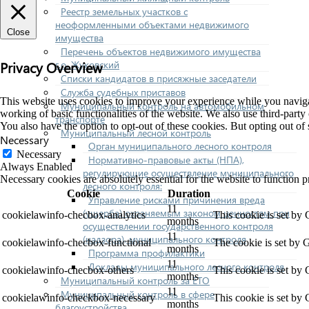
Реестр земельных участков с
неоформленными объектами недвижимого
Close
имущества
Перечень объектов недвижимого имущества
Privacy Overview
г.о. Жуковский
Списки кандидатов в присяжные заседатели
Служба судебных приставов
This website uses cookies to improve your experience while you navigate
Муниципальный контроль на автомобильном
working of basic functionalities of the website. We also use third-part
транспорте
You also have the option to opt-out of these cookies. But opting out o
Муниципальный лесной контроль
Necessary
Орган муниципального лесного контроля
Necessary
Нормативно-правовые акты (НПА),
Always Enabled
регулирующие осуществление муниципального
Necessary cookies are absolutely essential for the website to function p
лесного контроля:
Cookie
Duration
Управление рисками причинения вреда
11
(ущерба) охраняемым законом ценностям при
cookielawinfo-checbox-analytics
This cookie is set by
months
осуществлении государственного контроля
11
(надзора), муниципального контроля
cookielawinfo-checbox-functional
The cookie is set by 
months
Программа профилактики
11
Доклады муниципального лесного контроля
cookielawinfo-checbox-others
This cookie is set by
months
Муниципальный контроль за ЕТО
11
Муниципальный контроль в сфере
cookielawinfo-checkbox-necessary
This cookie is set by
months
благоустройства