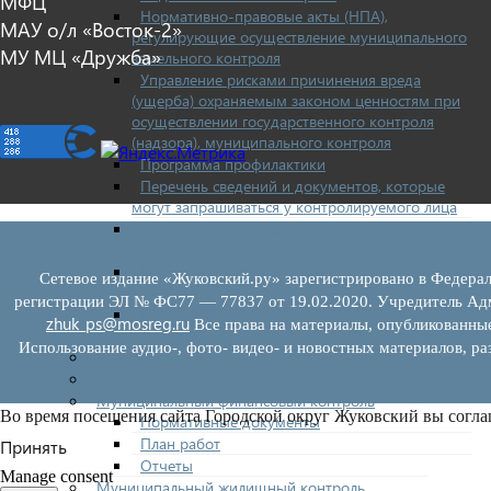
МФЦ
Нормативно-правовые акты (НПА),
МАУ о/л «Восток-2»
регулирующие осуществление муниципального
МУ МЦ «Дружба»
земельного контроля
Управление рисками причинения вреда
(ущерба) охраняемым законом ценностям при
осуществлении государственного контроля
(надзора), муниципального контроля
Программа профилактики
Перечень сведений и документов, которые
могут запрашиваться у контролируемого лица
Доклады муниципального земельного
контроля
Проекты нормативно-правовых актов отдела
Сетевое издание «Жуковский.ру» зарегистрировано в Федерал
земельного контроля
регистрации ЭЛ № ФС77 — 77837 от 19.02.2020. Учредитель Адм
Иные сведения о работе отдела земельного
zhuk_ps@mosreg.ru
Все права на материалы, опубликованны
контроля
Использование аудио-, фото- видео- и новостных материалов, ра
Бюджет для граждан
Росреестр
Муниципальный финансовый контроль
Во время посещения сайта Городской округ Жуковский вы согла
Нормативные документы
План работ
Принять
Отчеты
Manage consent
Муниципальный жилищный контроль