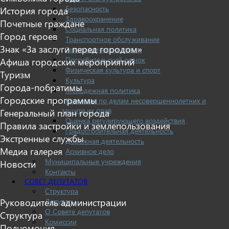
Безопасность
История города
Здравоохранение
Почетные граждане
Социальная политика
Город героев
Транспортное обслуживание
Знак «За заслуги перед городом»
Технологические схемы
Потребительский рынок
Афиша городских мероприятий
Физическая культура и спорт
Туризм
Культура
Города-побратимы
Молодежная политика
Городские программы
Комиссия по делам несовершеннолетних и
защите их прав
Генеральный план города
Оценка регулирующего воздействия
Правила застройки и землепользования
Градостроительная деятельность
Экстренные службы
Дорожная деятельность
Медиа галерея
Архивное дело
Муниципальные учреждения
Новости
Контакты
СОВЕТ ДЕПУТАТОВ
Структура
Руководитель администрации
Депутаты
О Совете депутатов
Структура
Комиссии
Полномочия