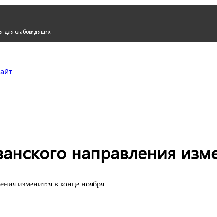
я для слабовидящих
Городской округ Жуков
Официальный сайт
занского направления изм
ения изменится в конце ноября