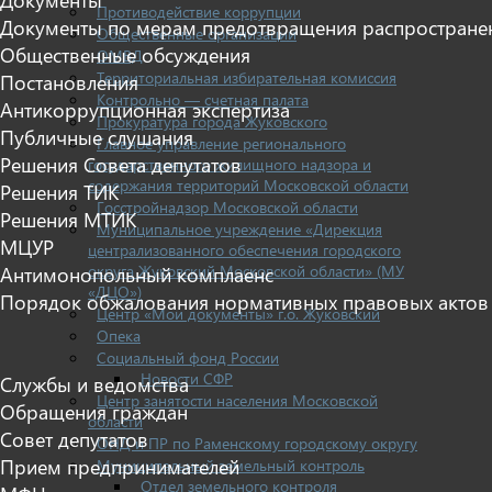
Противодействие коррупции
Документы по мерам предотвращения распростране
Общественные организации
Общественные обсуждения
ОМВД
Территориальная избирательная комиссия
Постановления
Контрольно — счетная палата
Антикоррупционная экспертиза
Прокуратура города Жуковского
Публичные слушания
Главное управление регионального
Решения Совета депутатов
государственного жилищного надзора и
содержания территорий Московской области
Решения ТИК
Госстройнадзор Московской области
Решения МТИК
Муниципальное учреждение «Дирекция
МЦУР
централизованного обеспечения городского
округа Жуковский Московской области» (МУ
Антимонопольный комплаенс
«ДЦО»)
Порядок обжалования нормативных правовых актов
Центр «Мои документы» г.о. Жуковский
Опека
Социальный фонд России
Новости СФР
Службы и ведомства
Центр занятости населения Московской
Обращения граждан
области
Совет депутатов
ОНД и ПР по Раменскому городскому округу
Прием предпринимателей
Муниципальный земельный контроль
Отдел земельного контроля