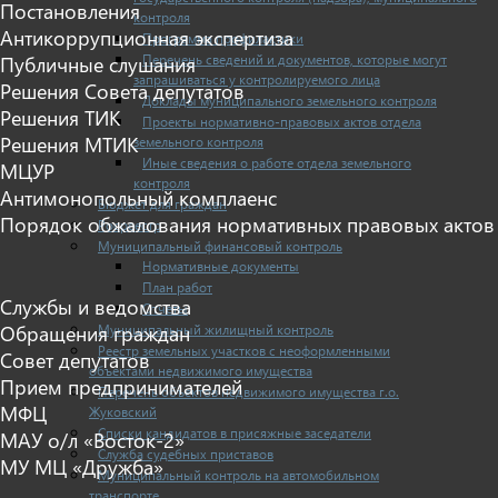
Постановления
контроля
Антикоррупционная экспертиза
Программа профилактики
Перечень сведений и документов, которые могут
Публичные слушания
запрашиваться у контролируемого лица
Решения Совета депутатов
Доклады муниципального земельного контроля
Решения ТИК
Проекты нормативно-правовых актов отдела
Решения МТИК
земельного контроля
Иные сведения о работе отдела земельного
МЦУР
контроля
Антимонопольный комплаенс
Бюджет для граждан
Порядок обжалования нормативных правовых актов
Росреестр
Муниципальный финансовый контроль
Нормативные документы
План работ
Службы и ведомства
Отчеты
Муниципальный жилищный контроль
Обращения граждан
Реестр земельных участков с неоформленными
Совет депутатов
объектами недвижимого имущества
Прием предпринимателей
Перечень объектов недвижимого имущества г.о.
МФЦ
Жуковский
Списки кандидатов в присяжные заседатели
МАУ о/л «Восток-2»
Служба судебных приставов
МУ МЦ «Дружба»
Муниципальный контроль на автомобильном
транспорте