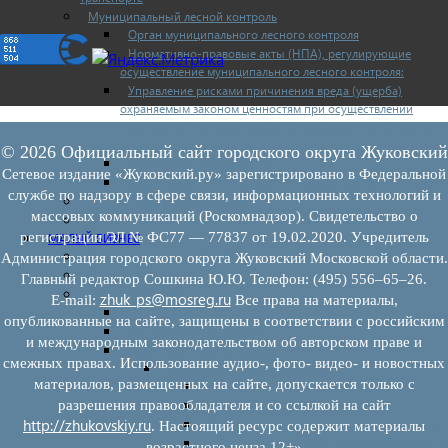
Муниципальный лесной контроль
Орган муниципального лесного контроля
Нормативно-правовые акты (НПА), регулирующие
осуществление муниципального лесного контроля:
Управление рисками причинения вреда (ущерба)
охраняемым законом ценностям при осуществлении
государственного контроля (надзора), муниципального
контроля
© 2026 Официальный сайт городского округа Жуковский
Программа профилактики
Сетевое издание «Жуковский.ру» зарегистрировано в Федеральной
Доклады муниципального лесного контроля
службе по надзору в сфере связи, информационных технологий и
Муниципальный контроль за ЕТО
массовых коммуникаций (Роскомнадзор). Свидетельство о
Муниципальный контроль в сфере благоустройства
регистрации ЭЛ № ФС77 — 77837 от 19.02.2020. Учредитель
МАЛЫЙ БИЗНЕС
Прием предпринимателей
Администрация городского округа Жуковский Московской области.
Новости МСП
Главный редактор Сошкина Ю.Ю. Телефон: (495) 556–65–26.
Поддержка МСП
zhuk_ps@mosreg.ru
E‑mail:
Все права на материалы,
Поддержка МСП
опубликованные на сайте, защищены в соответствии с российским
Финансовая поддержка
и международным законодательством об авторском праве и
Имущественная поддержка
смежных правах. Использование аудио-, фото- видео- и новостных
Нормативно-правовые акты
материалов, размещенных на сайте, допускается только с
Федеральное законодательство
Региональное законодательство
разрешения правообладателя и со ссылкой на сайт
http://zhukovskiy.ru
Порядок формирования и ведения перечн
. Настоящий ресурс содержит материалы
Порядок предоставления имущества из пе
возрастного ценза 12+»