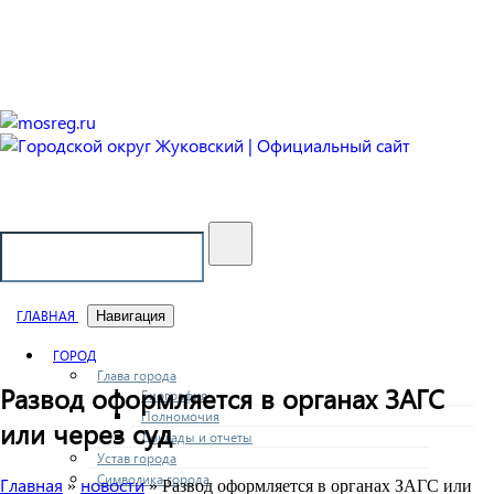
Городской округ Жуковский
Официальный сайт
ГЛАВНАЯ
Навигация
ГОРОД
Глава города
Развод оформляется в органах ЗАГС
Биография
Полномочия
или через суд
Доклады и отчеты
Устав города
Символика города
Главная
новости
»
» Развод оформляется в органах ЗАГС или