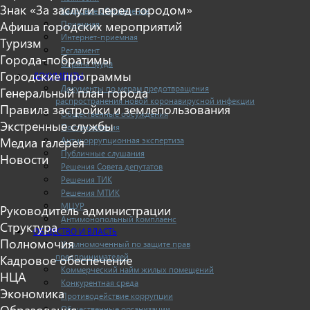
Знак «За заслуги перед городом»
Кадровое обеспечение
Приемная
Афиша городских мероприятий
Интернет-приемная
Туризм
Регламент
Города-побратимы
Охрана труда
Городские программы
ДОКУМЕНТЫ
Документы по мерам предотвращения
Генеральный план города
распространения новой коронавирусной инфекции
Правила застройки и землепользования
Общественные обсуждения
Экстренные службы
Постановления
Антикоррупционная экспертиза
Медиа галерея
Публичные слушания
Новости
Решения Совета депутатов
Решения ТИК
Решения МТИК
МЦУР
Руководитель администрации
Антимонопольный комплаенс
Структура
ОБЩЕСТВО И ВЛАСТЬ
Полномочия
Уполномоченный по защите прав
предпринимателей
Кадровое обеспечение
Коммерческий найм жилых помещений
НЦА
Конкурентная среда
Экономика
Противодействие коррупции
Образование
Общественные организации