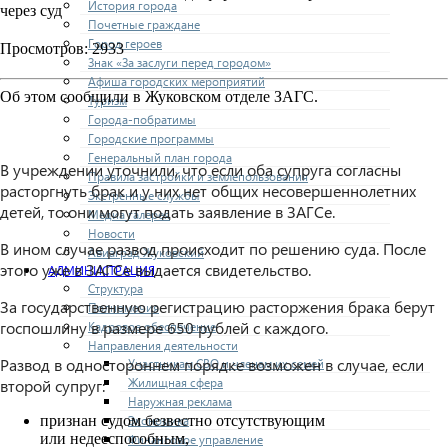
История города
через суд
Почетные граждане
Город героев
Просмотров: 2933
Знак «За заслуги перед городом»
Афиша городских мероприятий
Об этом сообщили в Жуковском отделе ЗАГС.
Туризм
Города-побратимы
Городские программы
Генеральный план города
В учреждении уточнили, что если оба супруга согласны
Правила застройки и землепользования
расторгнуть брак и у них нет общих несовершеннолетних
Экстренные службы
детей, то они могут подать заявление в ЗАГСе.
Медиа галерея
Новости
В ином случае развод происходит по решению суда. После
Авиаград Жуковский
этого уже в ЗАГСе выдается свидетельство.
АДМИНИСТРАЦИЯ
Структура
За государственную регистрацию расторжения брака берут
Полномочия
госпошлину в размере 650 рублей с каждого.
Кадровое обеспечение
Направления деятельности
Развод в одностороннем порядке возможен в случае, если
Участникам СВО и членам их семей
Жилищная сфера
второй супруг:
Наружная реклама
Экономика
признан судом безвестно отсутствующим
или недееспособным,
Финансовое управление