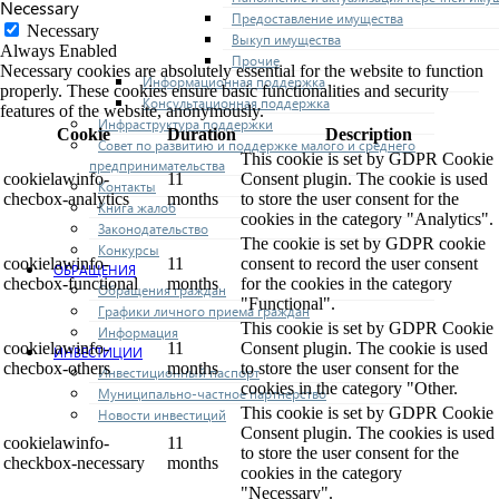
Necessary
Предоставление имущества
Necessary
Выкуп имущества
Always Enabled
Прочие
Necessary cookies are absolutely essential for the website to function
Информационная поддержка
properly. These cookies ensure basic functionalities and security
Консультационная поддержка
features of the website, anonymously.
Инфраструктура поддержки
Cookie
Duration
Description
Совет по развитию и поддержке малого и среднего
This cookie is set by GDPR Cookie
предпринимательства
cookielawinfo-
11
Consent plugin. The cookie is used
Контакты
checbox-analytics
months
to store the user consent for the
Книга жалоб
cookies in the category "Analytics".
Законодательство
The cookie is set by GDPR cookie
Конкурсы
cookielawinfo-
11
consent to record the user consent
ОБРАЩЕНИЯ
checbox-functional
months
for the cookies in the category
Обращения граждан
"Functional".
Графики личного приема граждан
This cookie is set by GDPR Cookie
Информация
cookielawinfo-
11
Consent plugin. The cookie is used
ИНВЕСТИЦИИ
checbox-others
months
to store the user consent for the
Инвестиционный паспорт
cookies in the category "Other.
Муниципально-частное партнерство
This cookie is set by GDPR Cookie
Новости инвестиций
Consent plugin. The cookies is used
cookielawinfo-
11
to store the user consent for the
checkbox-necessary
months
cookies in the category
"Necessary".