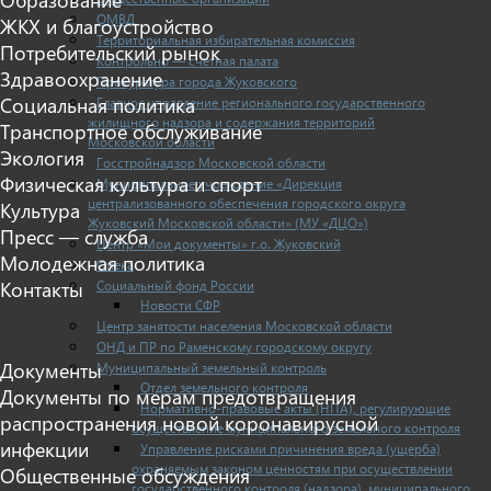
ОМВД
ЖКХ и благоустройство
Территориальная избирательная комиссия
Потребительский рынок
Контрольно — счетная палата
Здравоохранение
Прокуратура города Жуковского
Социальная политика
Главное управление регионального государственного
жилищного надзора и содержания территорий
Транспортное обслуживание
Московской области
Экология
Госстройнадзор Московской области
Физическая культура и спорт
Муниципальное учреждение «Дирекция
централизованного обеспечения городского округа
Культура
Жуковский Московской области» (МУ «ДЦО»)
Пресс — служба
Центр «Мои документы» г.о. Жуковский
Молодежная политика
Опека
Социальный фонд России
Контакты
Новости СФР
Центр занятости населения Московской области
ОНД и ПР по Раменскому городскому округу
Документы
Муниципальный земельный контроль
Отдел земельного контроля
Документы по мерам предотвращения
Нормативно-правовые акты (НПА), регулирующие
распространения новой коронавирусной
осуществление муниципального земельного контроля
инфекции
Управление рисками причинения вреда (ущерба)
охраняемым законом ценностям при осуществлении
Общественные обсуждения
государственного контроля (надзора), муниципального