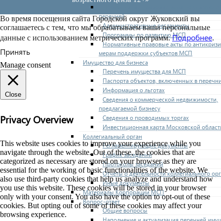
Нормативные правовые акты по утвержде
перечней
Во время посещения сайта Городской округ Жуковский вы
Административные регламенты
соглашаетесь с тем, что мы обрабатываем ваши персональные
Программы по развитию МСП
Подробнее
данные с использованием метрических программ.
.
Нормативные правовые акты по антикриз
Принять
мерам поддержки субъектов МСП
Имущество для бизнеса
Manage consent
Перечень имущества для МСП
Паспорта объектов, включенных в перечн
Информация о льготах
Close
Сведения о коммерческой недвижимости,
предлагаемой бизнесу
Privacy Overview
Сведения о проводимых торгах
Инвестиционная карта Московской област
Коллегиальный орган
This website uses cookies to improve your experience while you
Регламентирующие документы
navigate through the website. Out of these, the cookies that are
График заседаний
categorized as necessary are stored on your browser as they are
Протоколы заседаний
essential for the working of basic functionalities of the website. We
Отчеты о деятельности коллегиального ор
also use third-party cookies that help us analyze and understand how
Иные документы
you use this website. These cookies will be stored in your browser
Материалы Корпорации МСП
only with your consent. You also have the option to opt-out of these
Вопрос-ответ
cookies. But opting out of some of these cookies may affect your
Общие вопросы
browsing experience.
Наполнение и актуализация перечней иму