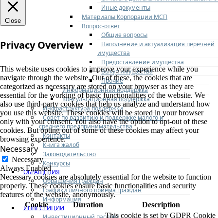
Иные документы
Материалы Корпорации МСП
Close
Вопрос-ответ
Общие вопросы
Privacy Overview
Наполнение и актуализация перечней
имущества
Предоставление имущества
This website uses cookies to improve your experience while you
Выкуп имущества
navigate through the website. Out of these, the cookies that are
Прочие
categorized as necessary are stored on your browser as they are
Информационная поддержка
essential for the working of basic functionalities of the website. We
Консультационная поддержка
also use third-party cookies that help us analyze and understand how
Инфраструктура поддержки
you use this website. These cookies will be stored in your browser
Совет по развитию и поддержке малого и
only with your consent. You also have the option to opt-out of these
среднего предпринимательства
cookies. But opting out of some of these cookies may affect your
Контакты
browsing experience.
Книга жалоб
Necessary
Законодательство
Necessary
Конкурсы
Always Enabled
ОБРАЩЕНИЯ
Necessary cookies are absolutely essential for the website to function
Обращения граждан
properly. These cookies ensure basic functionalities and security
Графики личного приема граждан
features of the website, anonymously.
Информация
Cookie
Duration
Description
ИНВЕСТИЦИИ
This cookie is set by GDPR Cookie
Инвестиционный паспорт