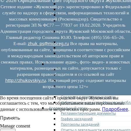
© 2026 Официальный сайт городского округа Жуковский
Федеральное законодательство
Сетевое издание «Жуковский.ру» зарегистрировано в Федеральной
Региональное законодательство
службе по надзору в сфере связи, информационных технологий и
Порядок формирования и ведения пер
массовых коммуникаций (Роскомнадзор). Свидетельство о
Порядок предоставления имущества из
регистрации ЭЛ № ФС77 — 77837 от 19.02.2020. Учредитель
перечней
Нормативные правовые акты по утвер
Администрация городского округа Жуковский Московской области.
перечней
Главный редактор Сошкина Ю.Ю. Телефон: (495) 556–65–26.
Административные регламенты
zhuk_ps@mosreg.ru
E‑mail:
Все права на материалы,
Программы по развитию МСП
опубликованные на сайте, защищены в соответствии с российским
Нормативные правовые акты по антик
и международным законодательством об авторском праве и
мерам поддержки субъектов МСП
смежных правах. Использование аудио-, фото- видео- и новостных
Имущество для бизнеса
материалов, размещенных на сайте, допускается только с
Перечень имущества для МСП
разрешения правообладателя и со ссылкой на сайт
Паспорта объектов, включенных в пере
http://zhukovskiy.ru
Информация о льготах
. Настоящий ресурс содержит материалы
Сведения о коммерческой недвижимос
возрастного ценза 12+»
предлагаемой бизнесу
Сведения о проводимых торгах
Во время посещения сайта Городской округ Жуковский вы
Инвестиционная карта Московской обл
соглашаетесь с тем, что мы обрабатываем ваши персональные
Коллегиальный орган
Подробнее
данные с использованием метрических программ.
.
Регламентирующие документы
Принять
График заседаний
Протоколы заседаний
Manage consent
Отчеты о деятельности коллегиального