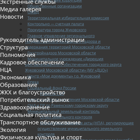
Противодействие коррупции
Экстренные службы
Общественные организации
Медиа галерея
ОМВД
Новости
Территориальная избирательная комиссия
Контрольно — счетная палата
Прокуратура города Жуковского
Главное управление регионального
Руководитель администрации
государственного жилищного надзора и
Структура
содержания территорий Московской области
Госстройнадзор Московской области
Полномочия
Муниципальное учреждение «Дирекция
Кадровое обеспечение
централизованного обеспечения городского округа
НЦА
Жуковский Московской области» (МУ «ДЦО»)
Центр «Мои документы» г.о. Жуковский
Экономика
Опека
Образование
Социальный фонд России
ЖКХ и благоустройство
Новости СФР
Потребительский рынок
Центр занятости населения Московской области
ОНД и ПР по Раменскому городскому округу
Здравоохранение
Муниципальный земельный контроль
Социальная политика
Отдел земельного контроля
Транспортное обслуживание
Нормативно-правовые акты (НПА), регулирующие
осуществление муниципального земельного
Экология
контроля
Физическая культура и спорт