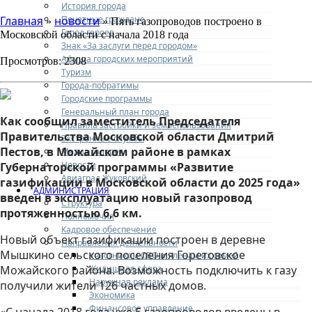
История города
Почетные граждане
Главная
новости
»
» Пять газопроводов построено в
Город героев
Московской области с начала 2018 года
Знак «За заслуги перед городом»
Афиша городских мероприятий
Просмотров: 2308
Туризм
Города-побратимы
Городские программы
Генеральный план города
Как сообщил заместитель Председателя
Правила застройки и землепользования
Правительства Московской области Дмитрий
Экстренные службы
Пестов, в Можайском районе в рамках
Медиа галерея
Новости
Губернаторской программы «Развитие
Авиаград Жуковский
газификации в Московской области до 2025 года»
АДМИНИСТРАЦИЯ
введен в эксплуатацию новый газопровод
Структура
протяженностью 6,6 км.
Полномочия
Кадровое обеспечение
Новый объект газификации построен в деревне
Направления деятельности
Мышкино сельского поселения Горетовское
Участникам СВО и членам их семей
Жилищная сфера
Можайского района. Возможность подключить к газу
Наружная реклама
получили жители 126 частных домов.
Экономика
Финансовое управление