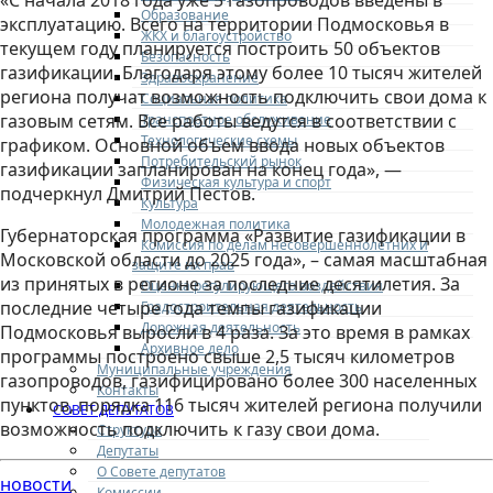
«С начала 2018 года уже 5 газопроводов введены в
Образование
эксплуатацию. Всего на территории Подмосковья в
ЖКХ и благоустройство
текущем году планируется построить 50 объектов
Безопасность
газификации. Благодаря этому более 10 тысяч жителей
Здравоохранение
региона получат возможность подключить свои дома к
Социальная политика
газовым сетям. Все работы ведутся в соответствии с
Транспортное обслуживание
Технологические схемы
графиком. Основной объем ввода новых объектов
Потребительский рынок
газификации запланирован на конец года», —
Физическая культура и спорт
подчеркнул Дмитрий Пестов.
Культура
Молодежная политика
Губернаторская программа «Развитие газификации в
Комиссия по делам несовершеннолетних и
Московской области до 2025 года», – самая масштабная
защите их прав
из принятых в регионе за последние десятилетия. За
Оценка регулирующего воздействия
последние четыре года темпы газификации
Градостроительная деятельность
Дорожная деятельность
Подмосковья выросли в 4 раза. За это время в рамках
Архивное дело
программы построено свыше 2,5 тысяч километров
Муниципальные учреждения
газопроводов, газифицировано более 300 населенных
Контакты
пунктов, порядка 116 тысяч жителей региона получили
СОВЕТ ДЕПУТАТОВ
возможность подключить к газу свои дома.
Структура
Депутаты
О Совете депутатов
новости
Комиссии