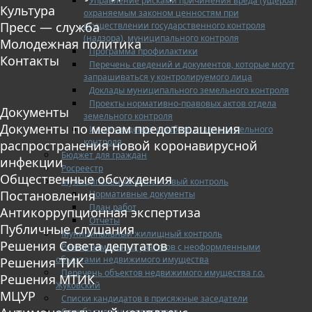
Управление рисками причинения вреда (ущерба)
Культура
охраняемым законом ценностям при
Пресс — служба
осуществлении государственного контроля
(надзора), муниципального контроля
Молодежная политика
Программа профилактики
Контакты
Перечень сведений и документов, которые могут
запрашиваться у контролируемого лица
Доклады муниципального земельного контроля
Проекты нормативно-правовых актов отдела
Документы
земельного контроля
Документы по мерам предотвращения
Иные сведения о работе отдела земельного
контроля
распространения новой коронавирусной
Бюджет для граждан
инфекции
Росреестр
Общественные обсуждения
Муниципальный финансовый контроль
Постановления
Нормативные документы
План работ
Антикоррупционная экспертиза
Отчеты
Публичные слушания
Муниципальный жилищный контроль
Решения Совета депутатов
Реестр земельных участков с неоформленными
объектами недвижимого имущества
Решения ТИК
Перечень объектов недвижимого имущества г.о.
Решения МТИК
Жуковский
МЦУР
Списки кандидатов в присяжные заседатели
Служба судебных приставов