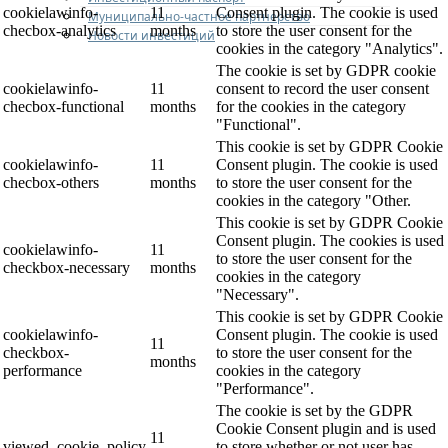
cookielawinfo-
11
Consent plugin. The cookie is used
Муниципально-частное партнерство
checbox-analytics
months
to store the user consent for the
Новости инвестиций
cookies in the category "Analytics".
The cookie is set by GDPR cookie
cookielawinfo-
11
consent to record the user consent
checbox-functional
months
for the cookies in the category
"Functional".
This cookie is set by GDPR Cookie
cookielawinfo-
11
Consent plugin. The cookie is used
checbox-others
months
to store the user consent for the
cookies in the category "Other.
This cookie is set by GDPR Cookie
Consent plugin. The cookies is used
cookielawinfo-
11
to store the user consent for the
checkbox-necessary
months
cookies in the category
"Necessary".
This cookie is set by GDPR Cookie
cookielawinfo-
Consent plugin. The cookie is used
11
checkbox-
to store the user consent for the
months
performance
cookies in the category
"Performance".
The cookie is set by the GDPR
Cookie Consent plugin and is used
11
viewed_cookie_policy
to store whether or not user has