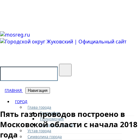
Городской округ Жуковский
Официальный сайт
ГЛАВНАЯ
Навигация
ГОРОД
Глава города
Пять газопроводов построено в
Биография
Полномочия
Московской области с начала 2018
Доклады и отчеты
Устав города
года
Символика города