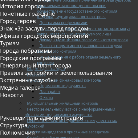
Управление рисками причинения вреда (ущерба)
История города
охраняемым законом ценностям при
осуществлении государственного контроля
Почетные граждане
(надзора), муниципального контроля
Город героев
Программа профилактики
Знак «За заслуги перед городом»
Перечень сведений и документов, которые могут
запрашиваться у контролируемого лица
Афиша городских мероприятий
Доклады муниципального земельного контроля
Туризм
Проекты нормативно-правовых актов отдела
Города-побратимы
земельного контроля
Городские программы
Иные сведения о работе отдела земельного
контроля
Генеральный план города
Бюджет для граждан
Правила застройки и землепользования
Росреестр
Экстренные службы
Муниципальный финансовый контроль
Нормативные документы
Медиа галерея
План работ
Новости
Отчеты
Муниципальный жилищный контроль
Реестр земельных участков с неоформленными
объектами недвижимого имущества
Руководитель администрации
Перечень объектов недвижимого имущества г.о.
Структура
Жуковский
Полномочия
Списки кандидатов в присяжные заседатели
Служба судебных приставов