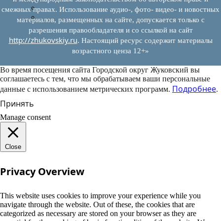
Муниципально-частное партнерство
смежных правах. Использование аудио-, фото- видео- и новостных
Новости инвестиций
материалов, размещенных на сайте, допускается только с
разрешения правообладателя и со ссылкой на сайт
http://zhukovskiy.ru
. Настоящий ресурс содержит материалы
возрастного ценза 12+»
Во время посещения сайта Городской округ Жуковский вы
соглашаетесь с тем, что мы обрабатываем ваши персональные
Подробнее
данные с использованием метрических программ.
.
Принять
Manage consent
Close
Privacy Overview
This website uses cookies to improve your experience while you
navigate through the website. Out of these, the cookies that are
categorized as necessary are stored on your browser as they are