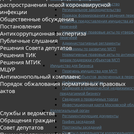
распространения новой коронавирусной
Федеральное законодательство
Региональное законодательство
инфекции
Порядок формирования и ведения пер
Общественные обсуждения
Порядок предоставления имущества из
Постановления
перечней
Нормативные правовые акты по утвер
Антикоррупционная экспертиза
перечней
Публичные слушания
Административные регламенты
Решения Совета депутатов
Программы по развитию МСП
Решения ТИК
Нормативные правовые акты по антик
мерам поддержки субъектов МСП
Решения МТИК
Имущество для бизнеса
МЦУР
Перечень имущества для МСП
Антимонопольный комплаенс
Паспорта объектов, включенных в пере
Информация о льготах
Порядок обжалования нормативных правовых
Сведения о коммерческой недвижимос
актов
предлагаемой бизнесу
Сведения о проводимых торгах
Инвестиционная карта Московской обл
Коллегиальный орган
Службы и ведомства
Регламентирующие документы
Обращения граждан
График заседаний
Совет депутатов
Протоколы заседаний
Отчеты о деятельности коллегиального