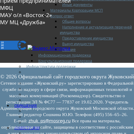
Прием предпринимателей
Иные документы
МФЦ
Материалы Корпорации МСП
МАУ о/л «Восток-2»
Вопрос-ответ
МУ МЦ «Дружба»
Общие вопросы
Наполнение и актуализация перечней
имущества
Предоставление имущества
Выкуп имущества
Прочие
Информационная поддержка
Консультационная поддержка
Инфраструктура поддержки
Совет по развитию и поддержке малого и
© 2026 Официальный сайт городского округа Жуковский
среднего предпринимательства
Контакты
Сетевое издание «Жуковский.ру» зарегистрировано в Федеральной
Книга жалоб
службе по надзору в сфере связи, информационных технологий и
Законодательство
массовых коммуникаций (Роскомнадзор). Свидетельство о
Конкурсы
регистрации ЭЛ № ФС77 — 77837 от 19.02.2020. Учредитель
ОБРАЩЕНИЯ
Администрация городского округа Жуковский Московской области.
Обращения граждан
Главный редактор Сошкина Ю.Ю. Телефон: (495) 556–65–26.
Графики личного приема граждан
zhuk_ps@mosreg.ru
E‑mail:
Все права на материалы,
Информация
опубликованные на сайте, защищены в соответствии с российским
ИНВЕСТИЦИИ
Инвестиционный паспорт
и международным законодательством об авторском праве и