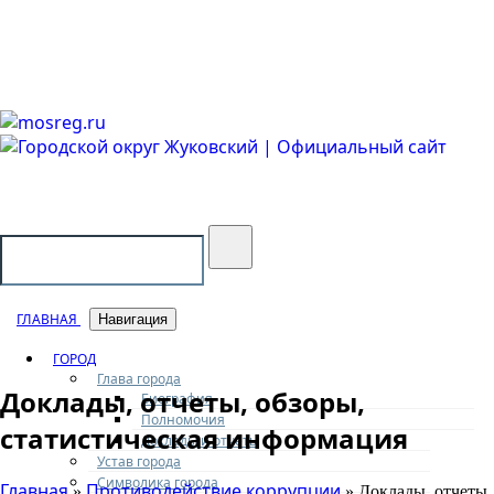
Городской округ Жуковский
Официальный сайт
ГЛАВНАЯ
Навигация
ГОРОД
Глава города
Доклады, отчеты, обзоры,
Биография
Полномочия
статистическая информация
Доклады и отчеты
Устав города
Символика города
Главная
Противодействие коррупции
»
» Доклады, отчеты,