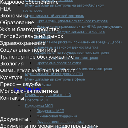
Кадровое обеспечение
Муниципальный контроль на автомобильном
НЦА
транспорте
Экономика
Муниципальный лесной контроль
Орган муниципального лесного контроля
Образование
Нормативно-правовые акты (НПА), регулирующие
ЖКХ и благоустройство
осуществление муниципального лесного
Потребительский рынок
контроля:
Здравоохранение
Управление рисками причинения вреда (ущерба)
охраняемым законом ценностям при
Социальная политика
осуществлении государственного контроля
Транспортное обслуживание
(надзора), муниципального контроля
Экология
Программа профилактики
Доклады муниципального лесного контроля
Физическая культура и спорт
Муниципальный контроль за ЕТО
Культура
Муниципальный контроль в сфере
Пресс — служба
благоустройства
МАЛЫЙ БИЗНЕС
Молодежная политика
Прием предпринимателей
Контакты
Новости МСП
Поддержка МСП
Поддержка МСП
Финансовая поддержка
Документы
Имущественная поддержка
Документы по мерам предотвращения
Нормативно-правовые акты