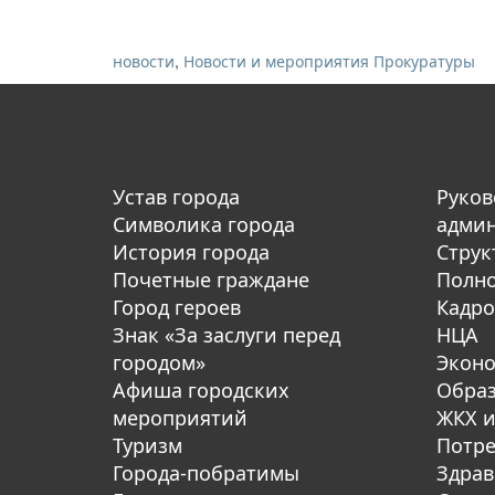
,
новости
Новости и мероприятия Прокуратуры
Устав города
Руков
Символика города
адми
История города
Струк
Почетные граждане
Полн
Город героев
Кадро
Знак «За заслуги перед
НЦА
городом»
Экон
Афиша городских
Обра
мероприятий
ЖКХ и
Туризм
Потре
Города-побратимы
Здрав