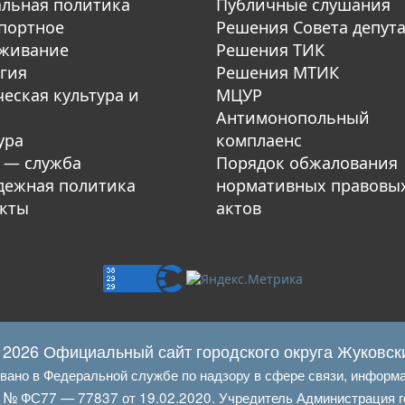
льная политика
Публичные слушания
портное
Решения Совета депут
уживание
Решения ТИК
гия
Решения МТИК
еская культура и
МЦУР
Антимонопольный
ура
комплаенс
 — служба
Порядок обжалования
ежная политика
нормативных правовы
кты
актов
 2026 Официальный сайт городского округа Жуковск
овано в Федеральной службе по надзору в сфере связи, информ
Л № ФС77 — 77837 от 19.02.2020. Учредитель Администрация г