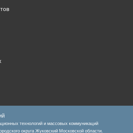
атов
х
ий
ационных технологий и массовых коммуникаций
ородского округа Жуковский Московской области.