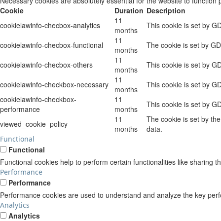
Necessary cookies are absolutely essential for the website to function 
Cookie
Duration
Description
11
cookielawinfo-checbox-analytics
This cookie is set by G
months
11
cookielawinfo-checbox-functional
The cookie is set by GD
months
11
cookielawinfo-checbox-others
This cookie is set by G
months
11
cookielawinfo-checkbox-necessary
This cookie is set by G
months
cookielawinfo-checkbox-
11
This cookie is set by G
performance
months
11
The cookie is set by th
viewed_cookie_policy
months
data.
Functional
Functional
Functional cookies help to perform certain functionalities like sharing t
Performance
Performance
Performance cookies are used to understand and analyze the key perform
Analytics
Analytics