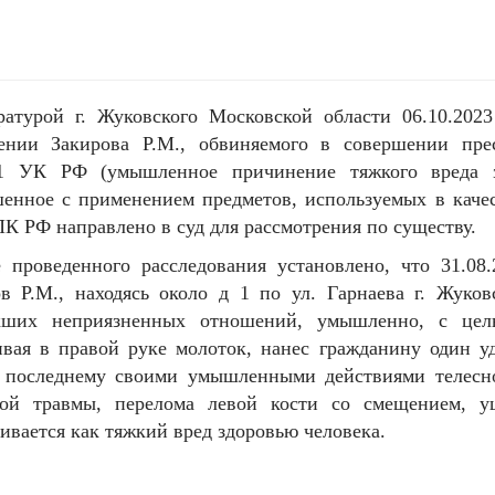
ратурой г. Жуковского Московской области 06.10.202
ении Закирова Р.М., обвиняемого в совершении прес
11 УК РФ (умышленное причинение тяжкого вреда з
енное с применением предметов, используемых в качес
К РФ направлено в суд для рассмотрения по существу.
е проведенного расследования установлено, что 31.08
в Р.М., находясь около д 1 по ул. Гарнаева г. Жуко
кших неприязненных отношений, умышленно, с цель
вая в правой руке молоток, нанес гражданину один у
 последнему своими умышленными действиями телесно
вой травмы, перелома левой кости со смещением, у
ивается как тяжкий вред здоровью человека.