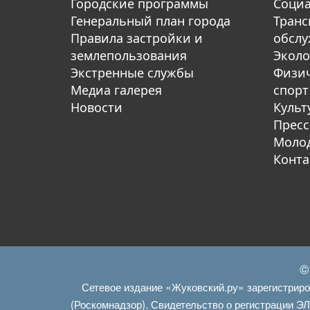
Городские программы
Социа
Генеральный план города
Транс
Правила застройки и
обсл
землепользования
Эколо
Экстренные службы
Физич
Медиа галерея
спорт
Новости
Культ
Пресс
Молод
Конта
©
Сетевое издание «Жуковский.ру» зарегистрир
(Роскомнадзор). Свидетельство о регистрации Э