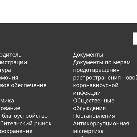
одитель
Документы
нистрации
Документы по мерам
тура
предотвращения
омочия
распространения ново
вое обеспечение
коронавирусной
инфекции
омика
Общественные
зование
обсуждения
 благоустройство
Постановления
бительский рынок
Антикоррупционная
оохранение
экспертиза