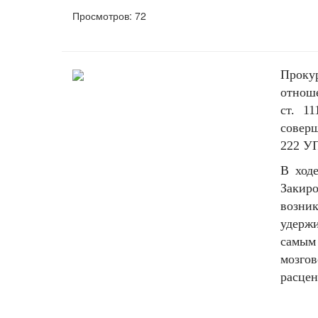
Просмотров: 72
Проку
отнош
ст. 1
соверш
222 УП
В ход
Закиро
возни
удержи
самым
мозго
расцен