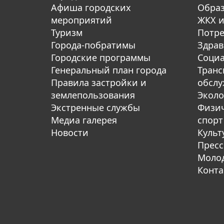
Афиша городских
Обра
мероприятий
ЖКХ и
Туризм
Потре
Города-побратимы
Здрав
Городские программы
Социа
Генеральный план города
Транс
Правила застройки и
обсл
землепользования
Эколо
Экстренные службы
Физич
Медиа галерея
спорт
Новости
Культ
Пресс
Молод
Конта