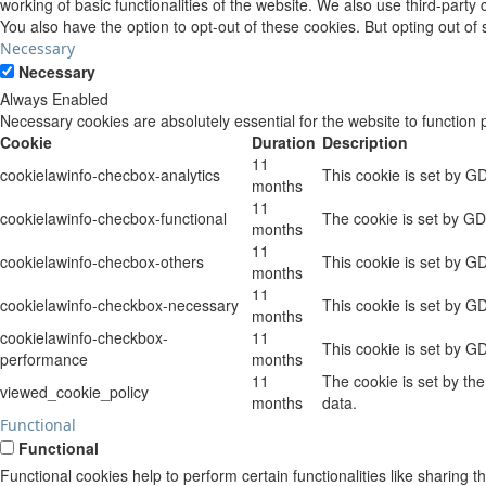
working of basic functionalities of the website. We also use third-part
You also have the option to opt-out of these cookies. But opting out o
Necessary
Necessary
Always Enabled
Necessary cookies are absolutely essential for the website to function 
Cookie
Duration
Description
11
cookielawinfo-checbox-analytics
This cookie is set by G
months
11
cookielawinfo-checbox-functional
The cookie is set by GD
months
11
cookielawinfo-checbox-others
This cookie is set by G
months
11
cookielawinfo-checkbox-necessary
This cookie is set by G
months
cookielawinfo-checkbox-
11
This cookie is set by G
performance
months
11
The cookie is set by th
viewed_cookie_policy
months
data.
Functional
Functional
Functional cookies help to perform certain functionalities like sharing t