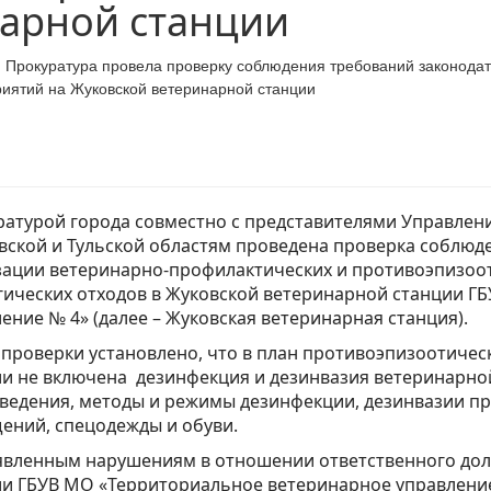
арной станции
 Прокуратура провела проверку соблюдения требований законодат
риятий на Жуковской ветеринарной станции
атурой города совместно с представителями Управления
ской и Тульской областям проведена проверка соблюд
зации ветеринарно-профилактических и противоэпизоо
гических отходов в Жуковской ветеринарной станции Г
ение № 4» (далее – Жуковская ветеринарная станция).
 проверки установлено, что в план противоэпизоотиче
и не включена дезинфекция и дезинвазия ветеринарной
ведения, методы и режимы дезинфекции, дезинвазии п
ений, спецодежды и обуви.
явленным нарушениям в отношении ответственного дол
и ГБУВ МО «Территориальное ветеринарное управление