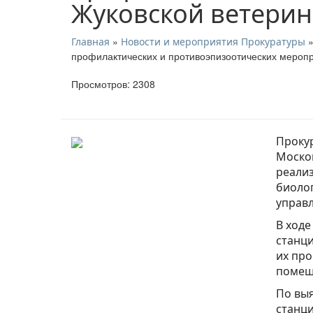
Жуковской ветерин
»
»
Главная
Новости и мероприятия Прокуратуры
профилактических и противоэпизоотических мероп
Просмотров: 2308
Прокур
Москов
реали
биоло
управл
В ходе
станци
их про
помещ
По вы
станци