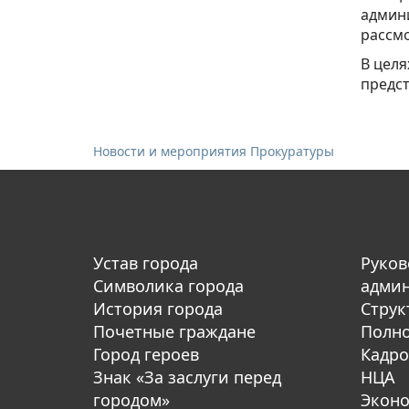
админ
рассмо
В целя
предст
Новости и мероприятия Прокуратуры
Устав города
Руков
Символика города
адми
История города
Струк
Почетные граждане
Полн
Город героев
Кадро
Знак «За заслуги перед
НЦА
городом»
Экон