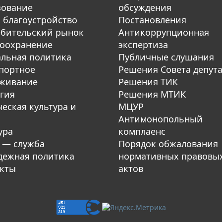
зование
обсуждения
 благоустройство
Постановления
бительский рынок
Антикоррупционная
оохранение
экспертиза
льная политика
Публичные слушания
портное
Решения Совета депут
уживание
Решения ТИК
гия
Решения МТИК
еская культура и
МЦУР
Антимонопольный
ура
комплаенс
 — служба
Порядок обжалования
ежная политика
нормативных правовы
кты
актов