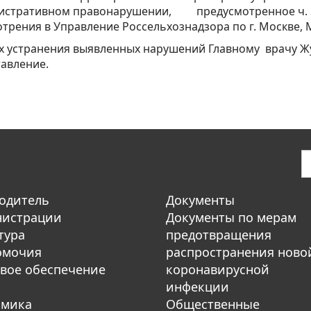
истративном правонарушении, предусмотренное ч. 1 с
трения в Управление Россельхознадзора по г. Москве, 
х устранения выявленных нарушений Главному врачу Ж
авление.
одитель
Документы
нистрации
Документы по мерам
тура
предотвращения
омочия
распространения ново
вое обеспечение
коронавирусной
инфекции
омика
Общественные