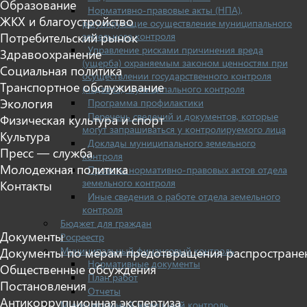
Образование
Нормативно-правовые акты (НПА),
ЖКХ и благоустройство
регулирующие осуществление муниципального
земельного контроля
Потребительский рынок
Управление рисками причинения вреда
Здравоохранение
(ущерба) охраняемым законом ценностям при
Социальная политика
осуществлении государственного контроля
Транспортное обслуживание
(надзора), муниципального контроля
Экология
Программа профилактики
Перечень сведений и документов, которые
Физическая культура и спорт
могут запрашиваться у контролируемого лица
Культура
Доклады муниципального земельного
Пресс — служба
контроля
Молодежная политика
Проекты нормативно-правовых актов отдела
земельного контроля
Контакты
Иные сведения о работе отдела земельного
контроля
Бюджет для граждан
Документы
Росреестр
Муниципальный финансовый контроль
Документы по мерам предотвращения распростране
Нормативные документы
Общественные обсуждения
План работ
Постановления
Отчеты
Антикоррупционная экспертиза
Муниципальный жилищный контроль