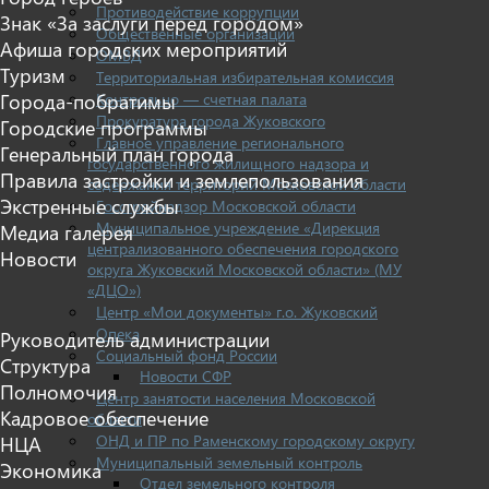
Противодействие коррупции
Знак «За заслуги перед городом»
Общественные организации
Афиша городских мероприятий
ОМВД
Туризм
Территориальная избирательная комиссия
Контрольно — счетная палата
Города-побратимы
Прокуратура города Жуковского
Городские программы
Главное управление регионального
Генеральный план города
государственного жилищного надзора и
Правила застройки и землепользования
содержания территорий Московской области
Экстренные службы
Госстройнадзор Московской области
Муниципальное учреждение «Дирекция
Медиа галерея
централизованного обеспечения городского
Новости
округа Жуковский Московской области» (МУ
«ДЦО»)
Центр «Мои документы» г.о. Жуковский
Опека
Руководитель администрации
Социальный фонд России
Структура
Новости СФР
Полномочия
Центр занятости населения Московской
Кадровое обеспечение
области
ОНД и ПР по Раменскому городскому округу
НЦА
Муниципальный земельный контроль
Экономика
Отдел земельного контроля