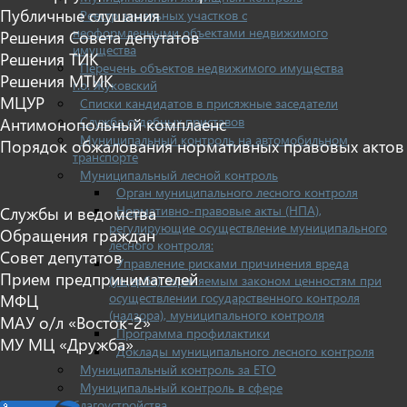
Публичные слушания
Реестр земельных участков с
неоформленными объектами недвижимого
Решения Совета депутатов
имущества
Решения ТИК
Перечень объектов недвижимого имущества
Решения МТИК
г.о. Жуковский
МЦУР
Списки кандидатов в присяжные заседатели
Служба судебных приставов
Антимонопольный комплаенс
Муниципальный контроль на автомобильном
Порядок обжалования нормативных правовых актов
транспорте
Муниципальный лесной контроль
Орган муниципального лесного контроля
Нормативно-правовые акты (НПА),
Службы и ведомства
регулирующие осуществление муниципального
Обращения граждан
лесного контроля:
Совет депутатов
Управление рисками причинения вреда
Прием предпринимателей
(ущерба) охраняемым законом ценностям при
осуществлении государственного контроля
МФЦ
(надзора), муниципального контроля
МАУ о/л «Восток-2»
Программа профилактики
МУ МЦ «Дружба»
Доклады муниципального лесного контроля
Муниципальный контроль за ЕТО
Муниципальный контроль в сфере
благоустройства