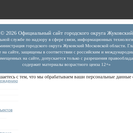
© 2026 Официальный сайт городского округа Жуковский
ьной службе по надзору в сфере связи, информационных технолог
инистрация городского округа Жуковский Московской области. Гла
е на сайте, защищены в соответствии с российским и международн
змещенных на сайте, допускается только с разрешения правооблада
еречней
содержит материалы возрастного ценза 12+»
из
шаетесь с тем, что мы обрабатываем ваши персональные данные
ерждению
ъектов
еречни