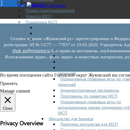
МАЛЫЙ БИЗНЕС
Прием предпринимателей
Новости МСП
Поддержка МСП
Поддержка МСП
Финансовая поддержка
Имущественная поддержка
Сетевое издание «Жуковский.ру» зарегистрировано в Федерал
Нормативно-правовые акты
регистрации ЭЛ № ФС77 — 77837 от 19.02.2020. Учредитель Адм
Федеральное законодательство
zhuk_ps@mosreg.ru
Все права на материалы, опубликованны
Региональное законодательство
Использование аудио-, фото- видео- и новостных материалов, ра
Порядок формирования и ведения п
Порядок предоставления имущества 
перечней
Во время посещения сайта Городской округ Жуковский вы согла
Нормативные правовые акты по утв
Принять
перечней
Административные регламенты
Manage consent
Программы по развитию МСП
Нормативные правовые акты по
антикризисным мерам поддержки суб
Close
МСП
Имущество для бизнеса
Privacy Overview
Перечень имущества для МСП
Паспорта объектов, включенных в п