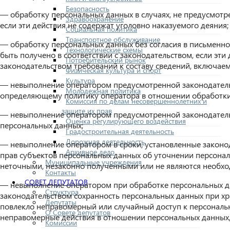
Безопасность
— обработку персональных данных в случаях, не предусмотр
Здравоохранение
если эти действия не содержат уголовно наказуемого деяния;
Социальная политика
Транспортное обслуживание
— обработку персональных данных без согласия в письменной
Технологические схемы
быть получено в соответствии с законодательством, если эт
Потребительский рынок
законодательством требований к составу сведений, включае
Физическая культура и спорт
Культура
— невыполнение оператором предусмотренной законодатель
Молодежная политика
определяющему политику оператора в отношении обработки 
Комиссия по делам несовершеннолетних и
защите их прав
— невыполнение оператором предусмотренной законодатель
Оценка регулирующего воздействия
персональных данных;
Градостроительная деятельность
Дорожная деятельность
— невыполнение оператором в сроки, установленные законод
Архивное дело
прав субъектов персональных данных об уточнении персонал
Муниципальные учреждения
неточными, незаконно полученными или не являются необхо
Контакты
СОВЕТ ДЕПУТАТОВ
— невыполнение оператором при обработке персональных да
Структура
законодательством сохранность персональных данных при х
Депутаты
повлекло неправомерный или случайный доступ к персональн
О Совете депутатов
неправомерные действия в отношении персональных данных, 
Комиссии