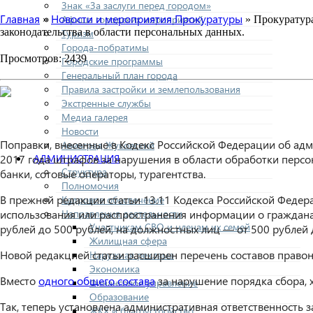
Знак «За заслуги перед городом»
Главная
Новости и мероприятия Прокуратуры
Афиша городских мероприятий
»
» Прокуратура
законодательства в области персональных данных.
Туризм
Города-побратимы
Просмотров: 2439
Городские программы
Генеральный план города
Правила застройки и землепользования
Экстренные службы
Медиа галерея
Новости
Поправки, внесенные в Кодекс Российской Федерации об ад
Авиаград Жуковский
АДМИНИСТРАЦИЯ
2017 года штрафов за нарушения в области обработки персо
Структура
банки, сотовые операторы, турагентства.
Полномочия
В прежней редакции статьи 13.11 Кодекса Российской Федер
Кадровое обеспечение
Направления деятельности
использования или распространения информации о граждана
Участникам СВО и членам их семей
рублей до 500 рублей, на должностных лиц — от 500 рублей 
Жилищная сфера
Новой редакцией статьи расширен перечень составов право
Наружная реклама
Экономика
Вместо
одного общего состава
за нарушение порядка сбора, 
Финансовое управление
Образование
Так, теперь установлена административная ответственность з
ЖКХ и благоустройство