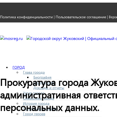
Политика конфиденциальности
Пользовательское соглашение
|
|
Верси
ГОРОД
Глава города
Биография
Прокуратура города Жуковс
Полномочия
Доклады и отчеты
административная ответст
Устав города
Символика города
История города
персональных данных.
Почетные граждане
Город героев